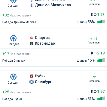
+123
Динамо Махачкала
Прогнозов
Сегодня
КФ
1.73
+32
Чел
.
поставили
58%
Победа Динамо Москва
Шансы
Спартак
+119
Краснодар
Прогнозов
Сегодня
КФ
2.19
+17
Чел
.
поставили
46%
Победа Спартак
Шансы
Рубин
+96
Оренбург
Прогнозов
Сегодня
КФ
1.97
+25
Чел
.
поставили
51%
Победа Рубин
Шансы