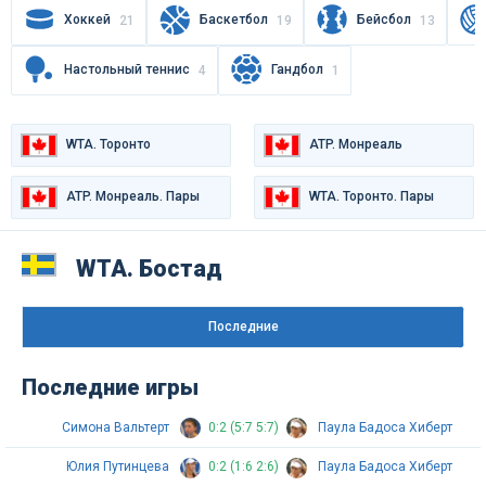
Хоккей
Баскетбол
Бейсбол
21
19
13
Настольный теннис
Гандбол
4
1
WTA. Торонто
ATP. Монреаль
ATP. Монреаль. Пары
WTA. Торонто. Пары
WTA. Бостад
Последниe
Последние игры
Симона Вальтерт
0:2 (5:7 5:7)
Паула Бадоса Хиберт
Юлия Путинцева
0:2 (1:6 2:6)
Паула Бадоса Хиберт