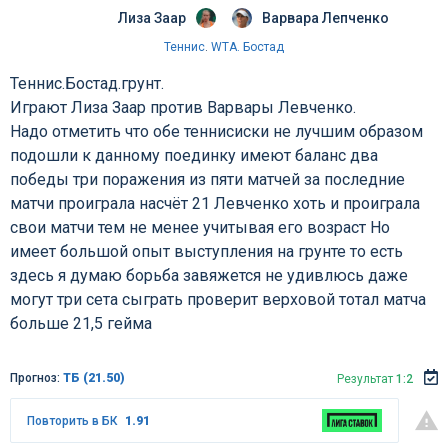
Лиза Заар
Варвара Лепченко
Теннис
.
WTA. Бостад
Теннис.Бостад.грунт.
Играют Лиза Заар против Варвары Левченко.
Надо отметить что обе теннисиски не лучшим образом
подошли к данному поединку имеют баланс два
победы три поражения из пяти матчей за последние
матчи проиграла насчёт 21 Левченко хоть и проиграла
свои матчи тем не менее учитывая его возраст Но
имеет большой опыт выступления на грунте то есть
здесь я думаю борьба завяжется не удивлюсь даже
могут три сета сыграть проверит верховой тотал матча
больше 21,5 гейма
Прогноз:
ТБ (21.50)
Результат
1:2
Повторить в БК
1.91