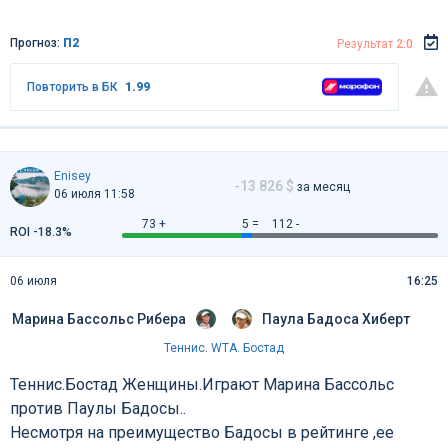
Прогноз:
П2
Результат
2:0
Повторить в БК
1.99
Enisey
-13 826 $
за месяц
06 июля 11:58
73 +
5 =
112 -
ROI -18.3%
06 июля
16:25
Марина Бассольс Рибера
Паула Бадоса Хиберт
Теннис
.
WTA. Бостад
Теннис.Бостад Женщины.Играют Марина Бассольс
против Паулы Бадосы..
Несмотря на преимущество Бадосы в рейтинге ,ее