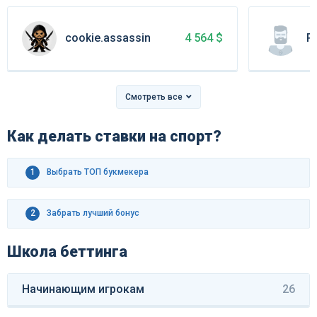
cookie.assassin
Ps
4 564 $
Смотреть все
Как делать ставки на спорт?
1
Выбрать ТОП букмекера
2
Забрать лучший бонус
Школа беттинга
Начинающим игрокам
26