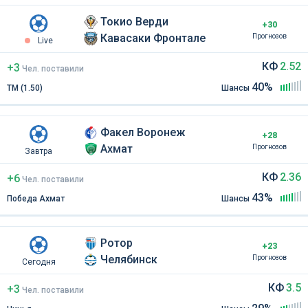
Токио Верди
+30
Кавасаки Фронтале
Прогнозов
Live
КФ
2.52
+3
Чел
.
поставили
40%
ТМ (1.50)
Шансы
Факел Воронеж
+28
Ахмат
Прогнозов
Завтра
КФ
2.36
+6
Чел
.
поставили
43%
Победа Ахмат
Шансы
Ротор
+23
Челябинск
Прогнозов
Сегодня
КФ
3.5
+3
Чел
.
поставили