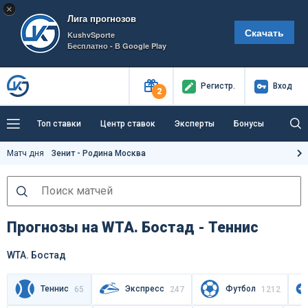
×
Лига прогнозов
Скачать
KushvSporte
Бесплатно - В Google Play
Регистр
.
Вход
2
Топ ставки
Центр ставок
Эксперты
Бонусы
Тренды
Букмекеры
Пресс-центр
Матч дня
Зенит - Родина Москва
Как тут заработать?
Прогнозы на WTA. Бостад - Теннис
WTA. Бостад
Теннис
Экспресс
Футбол
65
247
1212