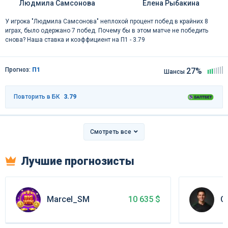
Людмила Самсонова
Елена Рыбакина
У игрока "Людмила Самсонова" неплохой процент побед в крайних 8
играх, было одержано 7 побед. Почему бы в этом матче не победить
снова? Наша ставка и коэффициент на П1 - 3.79
Прогноз:
П1
27%
Шансы
Повторить в БК
3.79
Смотреть все
Лучшие прогнозисты
Marcel_SM
Oe
10 635 $