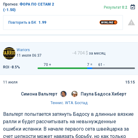
Прогноз:
ФОРА ПО СЕТАМ 2
Результат
0:2
(-1.50)
Повторить в БК
1.99
Wariors
-4 704 $
за месяц
11 июля 06:37
70 +
7 =
61 -
ROI -8.5%
11 июля
15:15
Симона Вальтерт
Паула Бадоса Хиберт
Теннис
.
WTA. Бостад
Вальтерт попытается затянуть Бадосу в длинные вязкие
ралли и будет рассчитывать на невынужденные
ошибки испанки. В начале первого сета швейцарка за
счет цепкости может навязать борьбу, но как только