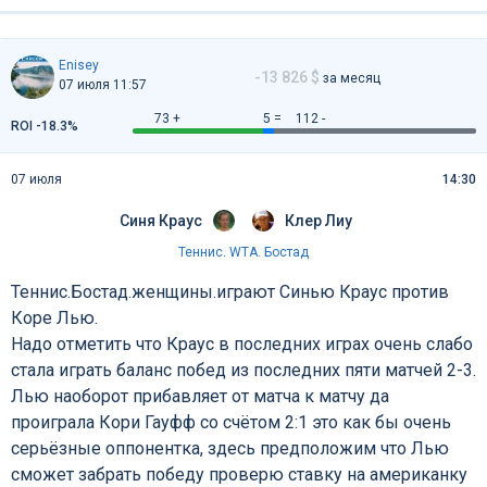
Enisey
-13 826 $
за месяц
07 июля 11:57
73 +
5 =
112 -
ROI -18.3%
07 июля
14:30
Синя Краус
Клер Лиу
Теннис
.
WTA. Бостад
Теннис.Бостад.женщины.играют Синью Краус против
Коре Лью.
Надо отметить что Краус в последних играх очень слабо
стала играть баланс побед из последних пяти матчей 2-3.
Лью наоборот прибавляет от матча к матчу да
проиграла Кори Гауфф со счётом 2:1 это как бы очень
серьёзные оппонентка, здесь предположим что Лью
сможет забрать победу проверю ставку на американку