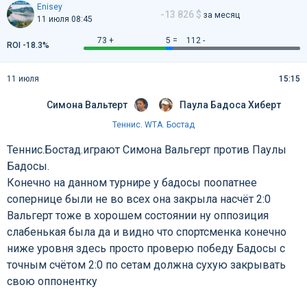
Enisey
-13 826 $
за месяц
11 июля 08:45
73 +
5 =
112 -
ROI -18.3%
11 июля
15:15
Симона Вальтерт
Паула Бадоса Хиберт
Теннис
.
WTA. Бостад
Теннис.Бостад.играют Симона Вальгерт против Паулы
Бадосы.
Конечно на данном турнире у бадосы поопатнее
сопернице были не во всех она закрыла насчёт 2:0
Вальгерт тоже в хорошем состоянии ну оппозиция
слабенькая была да и видно что спортсменка конечно
ниже уровня здесь просто проверю победу Бадосы с
точным счётом 2:0 по сетам должна сухую закрывать
свою оппонентку