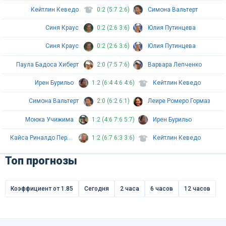
Кейтлин Кеведо
0:2 (5:7 2:6)
Симона Вальтерт
Синя Краус
0:2 (2:6 3:6)
Юлия Путинцева
Синя Краус
0:2 (2:6 3:6)
Юлия Путинцева
Паула Бадоса Хиберт
2:0 (7:5 7:6)
Варвара Лепченко
Ирен Бурильо
1:2 (6:4 4:6 4:6)
Кейтлин Кеведо
Симона Вальтерт
2:0 (6:2 6:1)
Леире Ромеро Гормаз
Моюка Учижима
1:2 (4:6 7:6 5:7)
Ирен Бурильо
Кайса Риналдо Перссон
1:2 (6:7 6:3 3:6)
Кейтлин Кеведо
Топ прогнозы
Коэффициент от 1.85
Сегодня
2 часа
6 часов
12 часов