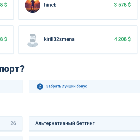
hineb
28 $
3 578 $
kirill32smena
18 $
4 208 $
спорт?
2
Забрать лучший бонус
26
Альтернативный беттинг