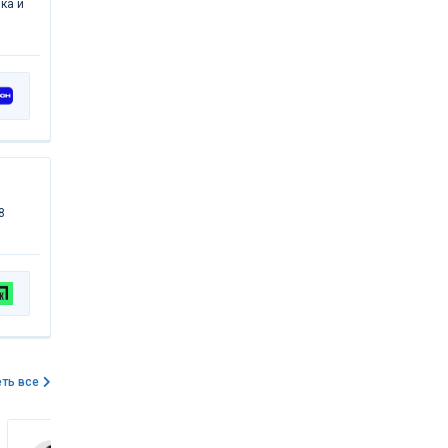
ка и
8
ть все