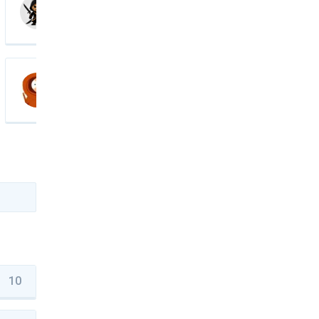
cookie.assassin
4 584 $
JiKenny
3 712 $
10