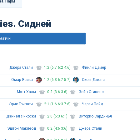
ва. Пары
ries. Сидней
матчи
Джера Стали
1:2 (6:7 6:2 4:6)
Финли Дайер
Омар Ясика
1:2 (6:3 6:7 5:7)
Скотт Джонс
Мэтт Халм
0:2 (3:6 3:6)
Зейн Стивенс
Эрик Трипати
2:1 (1:6 6:3 7:6)
Чарли Пейд
Дэниел Янкоски
2:0 (6:3 6:1)
Виторио Сардинья
Эштон Маклеод
0:2 (4:6 3:6)
Джера Стали