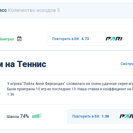
есс
Количество исходов 5
Повторить в БК
4.73
Выиграл
 на Теннис
Смотре
У игрока "Лейла Анни Фернандез" сложилась не очень удачная серия игр
Были проиграны 10 игр из последних 13. Наша ставка и коэффициент на П
1.36
74%
Повторить в БК
1.36
Шансы