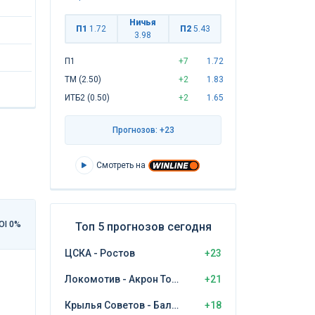
Ничья
П1
1.72
П2
5.43
3.98
П1
+7
1.72
ТМ (2.50)
+2
1.83
ИТБ2 (0.50)
+2
1.65
Прогнозов: +23
Смотреть на
OI 0%
Топ 5 прогнозов сегодня
ЦСКА - Ростов
+23
Локомотив - Акрон Тольятти
+21
Крылья Советов - Балтика Калининград
+18