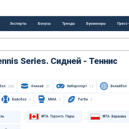
Эксперты
Бонусы
Тренды
Букмекеры
Пресс
nnis Series. Сидней - Теннис
бол
Хоккей
Киберспорт
Волейбол
358
31
12
Бейсбол
MMA
Регби
3
2
2
аль
WTA. Торонто. Пары
WTA. Варшава