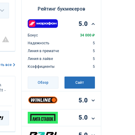
Рейтинг букмекеров
5.0
Бонус
34 000 ₽
Надежность
5
Линия в прематче
5
Линия в лайве
5
ть все
Коэффициенты
5
Обзор
Сайт
.
1 -
5.0
5.0