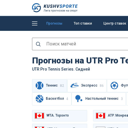
Прогнозы
Топ ставки
Центр ставок
Прогнозы на UTR Pro Te
UTR Pro Tennis Series. Сидней
Теннис
Экспресс
Фут
82
86
Баскетбол
Настольный теннис
4
3
WTA. Торонто
ATP. Монре