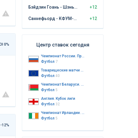
Бэйдзин Гоань - Шэньчжэнь Пэн Сити
+12
Саннефьорд - КФУМ-Камератене
+12
Центр ставок сегодня
OI 0%
Чемпионат России. Премьер-лига
Футбол
7
Товарищеские матчи клубов
Футбол
40
Чемпионат Беларуси. Высшая лига
Футбол
5
Англия. Кубок лиги
Футбол
32
Чемпионат Ирландии. Первый дивизион
Футбол
5
 -12%