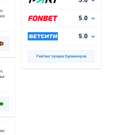
5.0
х,
аша
5.0
5.0
Рейтинг лучших букмекеров
х,
аша
них