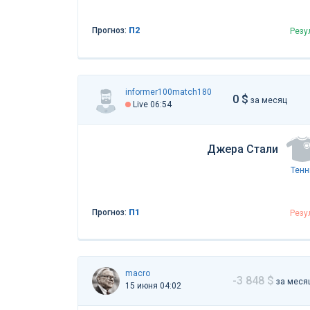
Прогноз:
П2
Резу
informer100match180
0 $
за месяц
Live 06:54
Джера Стали
Тенн
Прогноз:
П1
Резу
macro
-3 848 $
за меся
15 июня 04:02