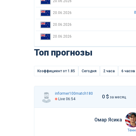
20.06.2026
20.06.2026
20.06.2026
20.06.2026
Топ прогнозы
Коэффициент от 1.85
Сегодня
2 часа
6 часов
informer100match180
0 $
за месяц
Live 06:54
Омар Ясика
Тенн