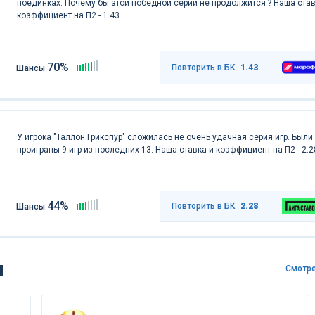
поединках. Почему бы этой победной серии не продолжится ? Наша став
коэффициент на П2 - 1.43
70%
Повторить в БК
1.43
Шансы
У игрока "Таллон Грикспур" сложилась не очень удачная серия игр. Были
проиграны 9 игр из последних 13. Наша ставка и коэффициент на П2 - 2.2
44%
Повторить в БК
2.28
Шансы
ы
Смотре