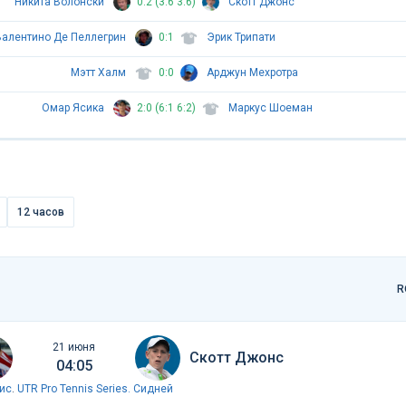
Никита Волонски
0:2 (3:6 3:6)
Скотт Джонс
Валентино Де Пеллегрин
0:1
Эрик Трипати
Мэтт Халм
0:0
Арджун Мехротра
Омар Ясика
2:0 (6:1 6:2)
Маркус Шоеман
12 часов
R
21 июня
Скотт Джонс
04:05
ис
.
UTR Pro Tennis Series. Сидней