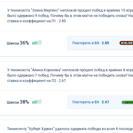
У теннисиста "Элиза Мертенс" неплохой процент побед в крайних 10 игра
было одержано 9 побед. Почему бы в этом матче не победить снова? Н
ставка и коэффициент на П1 - 2.85
36%
Повторить в БК
2.85
Шансы
У теннисиста "Алина Корнеева" неплохой процент побед в крайних 8 игра
было одержано 7 побед. Почему бы в этом матче не победить снова? Н
ставка и коэффициент на П2 - 2.67
38%
Повторить в БК
2.67
Шансы
Теннисисту "Хуберт Хуркач" удалось одержать победы во всех 8 послед