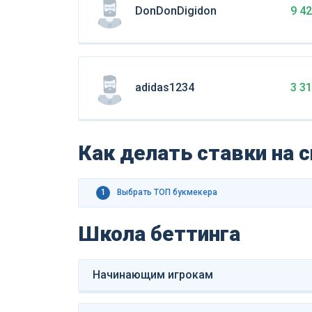
DonDonDigidon
9 4
adidas1234
3 3
Как делать ставки на 
1
Выбрать ТОП букмекера
Школа беттинга
Начинающим игрокам