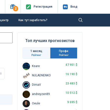
Регистр
ация
Вход
2
-центр
Как тут заработать?
Топ лучших прогнозистов
1 месяц
Профи
Рейтинг
Рейтинг
47 951 $
Ksare
8
16 190 $
NULADNENKO
23 483 $
DimaV
10 512 $
andreyzen89
9 695 $
Oeule