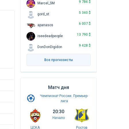
9 784 $
Marcel_SM
5 340 $
gord_st
6 007 $
apanasos
13 790 $
iseedeadpeople
9 428 $
DonDonDigidon
Все прогнозисты
Матч дня
Чемпионат России. Премьер-
лига
20:30
Начало
ЦСКА
Ростов