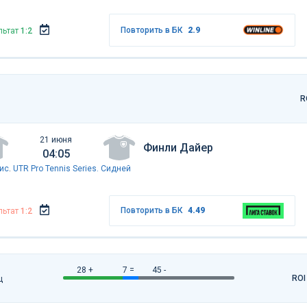
Повторить в БК
2.9
льтат
1:2
R
21 июня
Финли Дайер
04:05
ис
.
UTR Pro Tennis Series. Сидней
Повторить в БК
4.49
льтат
1:2
28 +
7 =
45 -
ROI
ц