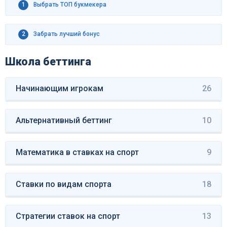
1
Выбрать ТОП букмекера
2
Забрать лучший бонус
Школа беттинга
Начинающим игрокам
26
Альтернативный беттинг
10
Математика в ставках на спорт
9
Ставки по видам спорта
18
Стратегии ставок на спорт
13