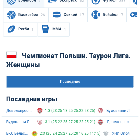
Волейбол
Экспресс
Футбол
5
62
283
Баскетбол
Хоккей
Бейсбол
26
17
7
Регби
MMA
1
1
Чемпионат Польши. Таурон Лига.
Женщины
Последниe
Последние игры
Девелопрес Жешув (жен)
1:3 (23:25 18:25 25:22 23:25)
Будовляни Лодзь (жен)
Будовляни Лодзь (жен)
3:1 (25:22 25:27 25:22 25:21)
Девелопрес Жешув (жен)
БКС Бельско-Бяла (жен)
2:3 (26:24 25:27 25:20 16:25 11:15)
УНИ Ополе (жен)