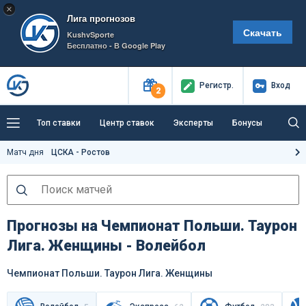
×
Лига прогнозов
Скачать
KushvSporte
Бесплатно - В Google Play
Регистр
.
Вход
2
Топ ставки
Центр ставок
Эксперты
Бонусы
Тренды
Букмекеры
Пресс-центр
Матч дня
ЦСКА - Ростов
Как тут заработать?
Прогнозы на Чемпионат Польши. Таурон
Лига. Женщины - Волейбол
Чемпионат Польши. Таурон Лига. Женщины