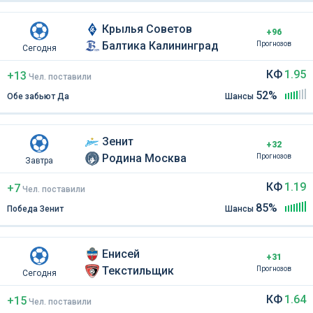
Крылья Советов
+96
Балтика Калининград
Прогнозов
Сегодня
КФ
1.95
+13
Чел
.
поставили
52%
Обе забьют Да
Шансы
Зенит
+32
Родина Москва
Прогнозов
Завтра
КФ
1.19
+7
Чел
.
поставили
85%
Победа Зенит
Шансы
Енисей
+31
Текстильщик
Прогнозов
Сегодня
КФ
1.64
+15
Чел
.
поставили