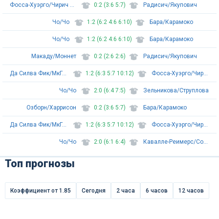
Фосса-Хуэрго/Чирич Багарич
0:2 (3:6 5:7)
Радисич/Якупович
Чо/Чо
1:2 (6:2 4:6 6:10)
Бара/Карамоко
Чо/Чо
1:2 (6:2 4:6 6:10)
Бара/Карамоко
Макаду/Моннет
0:2 (2:6 2:6)
Радисич/Якупович
Да Силва Фик/МкГиффин
1:2 (6:3 5:7 10:12)
Фосса-Хуэрго/Чирич Багарич
Чо/Чо
2:0 (6:4 7:5)
Зельникова/Струплова
Озборн/Харрисон
0:2 (3:6 5:7)
Бара/Карамоко
Да Силва Фик/МкГиффин
1:2 (6:3 5:7 10:12)
Фосса-Хуэрго/Чирич Багарич
Чо/Чо
2:0 (6:1 6:4)
Кавалле-Реимерс/Солден
Топ прогнозы
Коэффициент от 1.85
Сегодня
2 часа
6 часов
12 часов