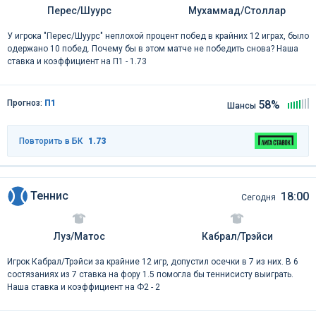
Перес/Шуурс
Мухаммад/Столлар
У игрока "Перес/Шуурс" неплохой процент побед в крайних 12 играх, было
одержано 10 побед. Почему бы в этом матче не победить снова? Наша
ставка и коэффициент на П1 - 1.73
Прогноз:
П1
58%
Шансы
Повторить в БК
1.73
Теннис
18:00
Сегодня
Луз/Матос
Кабрал/Трэйси
Игрок Кабрал/Трэйси за крайние 12 игр, допустил осечки в 7 из них. В 6
состязаниях из 7 ставка на фору 1.5 помогла бы теннисисту выиграть.
Наша ставка и коэффициент на Ф2 - 2