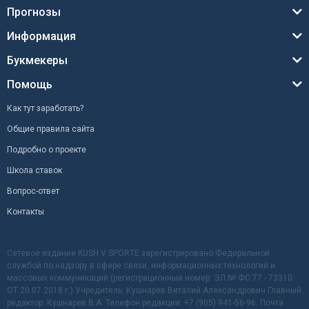
Прогнозы
Информация
Букмекеры
Помощь
Как тут заработать?
Общие правила сайта
Подробно о проекте
Школа ставок
Вопрос-ответ
Контакты
Сетевое издание KUSH V SPORTE зарегистрировано Федеральной
службой по надзору в сфере связи, информационных технологий и
массовых коммуникаций (регистрационный номер: ЭЛ № ФС 77 - 73310
ОТ 20.07.2018 г.) Учредитель: Кушнарев Виталий Александрович Главный
редактор: Кушнарев В.А. Телефон редакции: +7 (905) 941-56-96. Почта