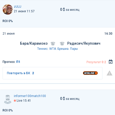
zULU
0 $
за месяц
21 июня 11:57
ROI 0%
21 июня
16:30
Бара/Карамоко
Радисич/Якупович
Теннис
.
WTA. Брешиа. Пары
Прогноз:
П1
Результат
0:2
Повторить в БК
2
informer100match100
0 $
за месяц
Live 15:41
ROI 0%