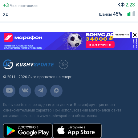
КФ
2.23
+3
Чел
.
поставили
45%
Х2
Шансы
×
Реклама +18
18+
© 2011 - 2026 Лига прогнозов на спорт
Kushvsporte не проводит игр на деньги. Вся информация носит
ознакомительный характер. При использовании материалов сайта
активная ссылка на www.kushvsporte.ru обязательна