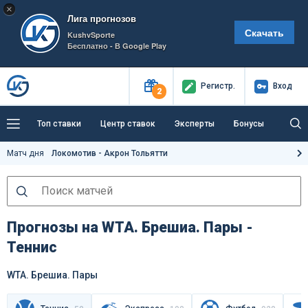
×
Лига прогнозов
Скачать
KushvSporte
Бесплатно - В Google Play
Регистр
.
Вход
2
Топ ставки
Центр ставок
Эксперты
Бонусы
Тренды
Букмекеры
Пресс-центр
Матч дня
Локомотив - Акрон Тольятти
Как тут заработать?
Прогнозы на WTA. Брешиа. Пары -
Теннис
WTA. Брешиа. Пары