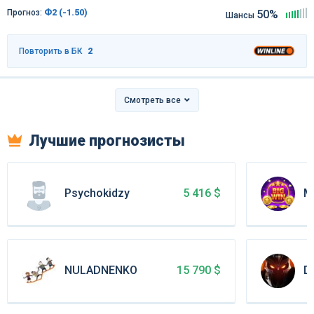
Прогноз:
Ф2 (-1.50)
50%
Шансы
Повторить в БК
2
Смотреть все
Лучшие прогнозисты
Psychokidzy
M
5 416 $
NULADNENKO
Da
15 790 $