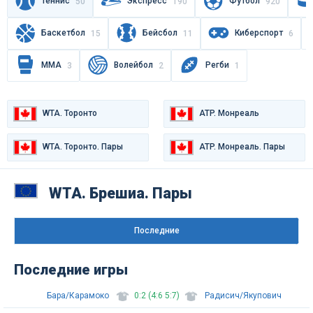
Теннис
Экспресс
Футбол
50
190
920
Баскетбол
Бейсбол
Киберспорт
15
11
6
MMA
Волейбол
Регби
3
2
1
WTA. Торонто
ATP. Монреаль
WTA. Торонто. Пары
ATP. Монреаль. Пары
WTA. Варшава
WTA. Брешиа. Пары
Последниe
Последние игры
Бара/Карамоко
0:2 (4:6 5:7)
Радисич/Якупович