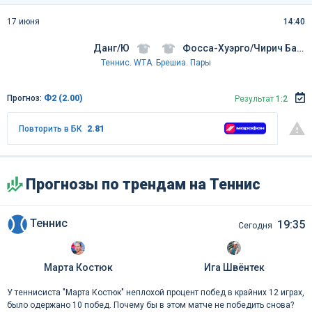
17 июня
14:40
Данг/Ю
Фосса-Хуэрго/Чирич Багарич
Теннис
.
WTA. Брешиа. Пары
Прогноз:
Ф2 (2.00)
Результат
1:2
Повторить в БК
2.81
Прогнозы по трендам на Теннис
Теннис
19:35
Сегодня
Марта Костюк
Ига Швёнтек
У теннисиста "Марта Костюк" неплохой процент побед в крайних 12 играх,
было одержано 10 побед. Почему бы в этом матче не победить снова?