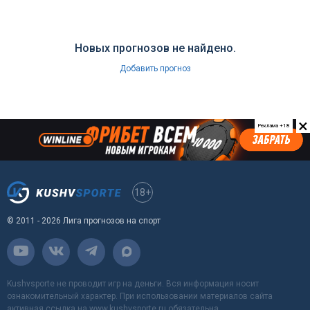
Новых прогнозов не найдено.
Добавить прогноз
×
Реклама +18
18+
© 2011 - 2026 Лига прогнозов на спорт
Kushvsporte не проводит игр на деньги. Вся информация носит
ознакомительный характер. При использовании материалов сайта
активная ссылка на www.kushvsporte.ru обязательна