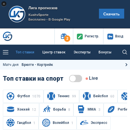
×
Лига прогнозов
Скачать
KushvSporte
Бесплатно - В Google Play
Регистр
.
Вход
2
Топ ставки
Центр ставок
Эксперты
Бонусы
Тренды
Букмекеры
Пресс-центр
Матч дня
Брюгге - Кортрейк
Как тут заработать?
Топ ставки на спорт
Live
Футбол
Теннис
Бейсбол
1070
99
60
Хоккей
Борьба
MMA
Регби
12
8
3
Гандбол
Волейбол
Экспресс
1
1