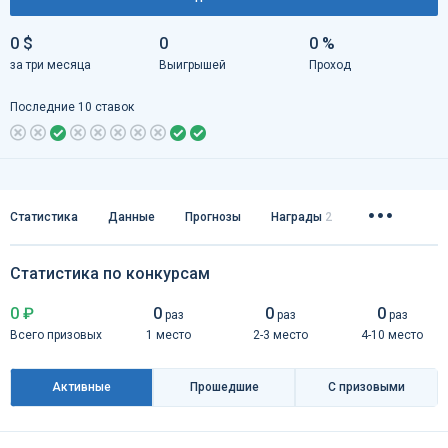
0 $
0
0 %
за три месяца
Выигрышей
Проход
Последние 10 ставок
Статистика
Данные
Прогнозы
Награды
2
Статистика по конкурсам
0 ₽
0
0
0
раз
раз
раз
Всего призовых
1 место
2-3 место
4-10 место
Активные
Прошедшие
С призовыми