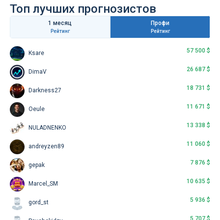
Топ лучших прогнозистов
1 месяц
Профи
Рейтинг
Рейтинг
57 500 $
Ksare
26 687 $
DimaV
18 731 $
Darkness27
11 671 $
Oeule
13 338 $
NULADNENKO
11 060 $
andreyzen89
7 876 $
gepak
10 635 $
Marcel_SM
5 936 $
gord_st
5 707 $