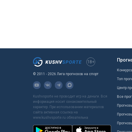
Прогн
18+
Конкурс
© 2011 - 2026 Лига прогнозов на спорт
Топ прог
Центр пр
Kushvsporte не проводит игр на деньги. Вся
Все прог
информация носит ознакомительный
Прогноз
характер. При использовании материалов
сайта активная ссылка на
Прогноз
www.kushvsporte.ru обязательна
Прогнозы