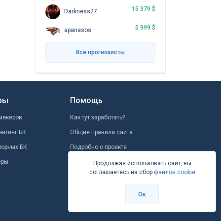
15 379 $
Darkness27
5 999 $
apanasos
Все прогнозисты
ры
Помощь
мекеров
Как тут заработать?
ейтинг БК
Общие правила сайта
шорных БК
Подробно о проекте
еры
Школа ставок
Продолжая использовать сайт, вы
соглашаетесь на сбор
файлов cookie
Вопрос-ответ
Контакты
Ок