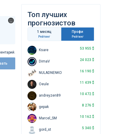
Топ лучших
прогнозистов
1 месяц
Профи
Рейтинг
Рейтинг
53 955 $
Ksare
ентарий.
24 023 $
DimaV
вать
16 190 $
NULADNENKO
11 439 $
Oeule
10 472 $
andreyzen89
8 276 $
gepak
10 162 $
Marcel_SM
5 340 $
gord_st