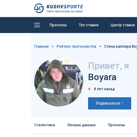
Прогнозы
Топ ставки
Центр ставок
Главная
Рейтинг прогнозистов
Стена каппера Bo
Привет, я
Boyara
8 лет назад
Подписаться
0
Статистика
Личные данные
Прогнозы