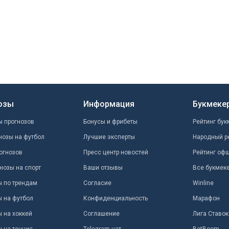
озы
Информация
Букмеке
ы прогнозов
Бонусы и фрибеты
Рейтинг бук
нозы на футбол
Лучшие эксперты
Народный р
огнозов
Пресс центр новостей
Рейтинг оф
нозы на спорт
Ваши отзывы
Все букмек
ы по трендам
Согласие
Winline
ы на футбол
Конфиденциальность
Марафон
 на хоккей
Соглашение
Лига Ставок