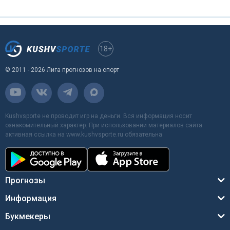
18+
© 2011 - 2026 Лига прогнозов на спорт
Kushvsporte не проводит игр на деньги. Вся информация носит
ознакомительный характер. При использовании материалов сайта
активная ссылка на www.kushvsporte.ru обязательна
Прогнозы
Информация
Букмекеры