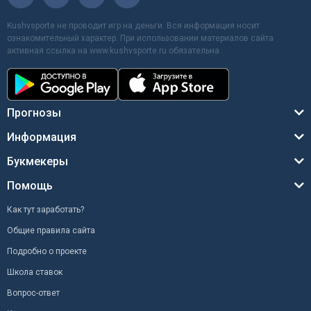
Kushvsporte не проводит игр на деньги. Вся информация носит
ознакомительный характер. При использовании материалов сайта
активная ссылка на www.kushvsporte.ru обязательна
Прогнозы
Информация
Букмекеры
Помощь
Как тут заработать?
Общие правила сайта
Подробно о проекте
Школа ставок
Вопрос-ответ