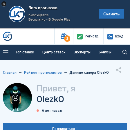
×
Лига прогнозов
Скачать
KushvSporte
Бесплатно - В Google Play
Регистр
.
Вход
2
Топ ставки
Центр ставок
Эксперты
Бонусы
Тренды
Букмекеры
Пресс-центр
Главная
Рейтинг прогнозистов
Данные капера OlezkO
Как тут заработать?
Привет, я
OlezkO
6 лет назад
Подписаться
1