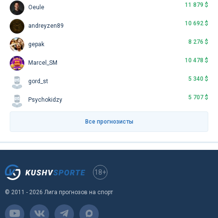
11 879 $
Oeule
10 692 $
andreyzen89
8 276 $
gepak
10 478 $
Marcel_SM
5 340 $
gord_st
5 707 $
Psychokidzy
Все прогнозисты
18+
© 2011 - 2026 Лига прогнозов на спорт