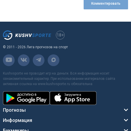
Комментировать
18+
© 2011 - 2026 Лига прогнозов на спорт
Kushvsporte не проводит игр на деньги. Вся информация носит
ознакомительный характер. При использовании материалов сайта
активная ссылка на www.kushvsporte.ru обязательна
Прогнозы
Информация
Букмекеры