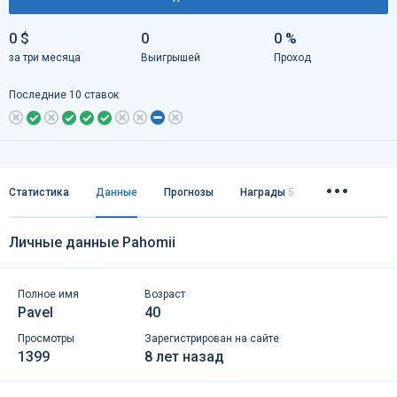
0 $
0
0 %
за три месяца
Выигрышей
Проход
Последние 10 ставок
Статистика
Данные
Прогнозы
Награды
5
Личные данные Pahomii
Полное имя
Возраст
Pavel
40
Просмотры
Зарегистрирован на сайте
1399
8 лет назад