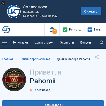
×
Лига прогнозов
Скачать
KushvSporte
Бесплатно - В Google Play
Регистр
.
Вход
2
Топ ставки
Центр ставок
Эксперты
Бонусы
Тренды
Букмекеры
Пресс-центр
Главная
Рейтинг прогнозистов
Данные капера Pahomii
Как тут заработать?
Привет, я
Pahomii
7 лет назад
Подписаться
5