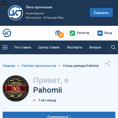
×
Лига прогнозов
Скачать
KushvSporte
Бесплатно - В Google Play
Регистр
.
Вход
2
Топ ставки
Центр ставок
Эксперты
Бонусы
Тренды
Букмекеры
Пресс-центр
Главная
Рейтинг прогнозистов
Стена каппера Pahomii
Как тут заработать?
Привет, я
Pahomii
7 лет назад
Подписаться
5