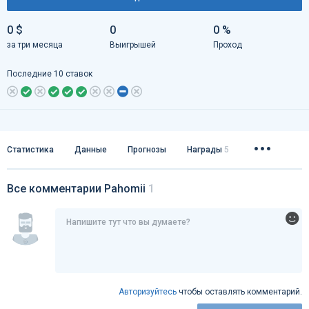
0 $
0
0 %
за три месяца
Выигрышей
Проход
Последние 10 ставок
Статистика
Данные
Прогнозы
Награды
5
Все комментарии Pahomii
1
Авторизуйтесь
чтобы оставлять комментарий.