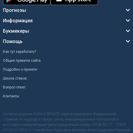
Прогнозы
Информация
Букмекеры
Помощь
Как тут заработать?
Общие правила сайта
Подробно о проекте
Школа ставок
Вопрос-ответ
Контакты
Сетевое издание KUSH V SPORTE зарегистрировано Федеральной
службой по надзору в сфере связи, информационных технологий и
массовых коммуникаций (регистрационный номер: ЭЛ № ФС 77 - 73310
ОТ 20.07.2018 г.) Учредитель: Кушнарев Виталий Александрович Главный