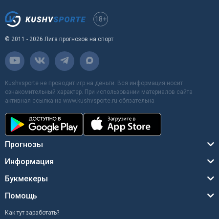
18+
© 2011 - 2026 Лига прогнозов на спорт
Kushvsporte не проводит игр на деньги. Вся информация носит
ознакомительный характер. При использовании материалов сайта
активная ссылка на www.kushvsporte.ru обязательна
Прогнозы
Информация
Букмекеры
Помощь
Как тут заработать?