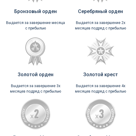
Бронзовый орден
Серебряный орден
Выдается за завершение месяца
Выдается за завершение 2x
с прибылью
месяцев подряд с прибылью
Золотой орден
Золотой крест
Выдается за завершение 3x
Выдается за завершение 4x
месяцев подряд с прибылью
месяцев подряд с прибылью