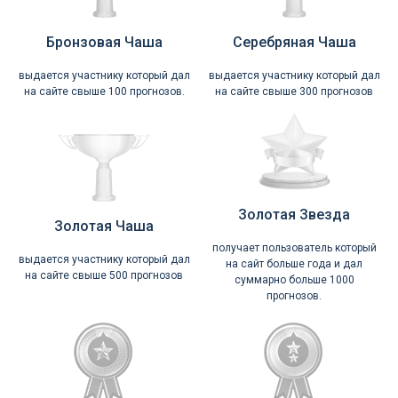
Бронзовая Чаша
Серебряная Чаша
выдается участнику который дал
выдается участнику который дал
на сайте свыше 100 прогнозов.
на сайте свыше 300 прогнозов
Золотая Звезда
Золотая Чаша
получает пользователь который
выдается участнику который дал
на сайт больше года и дал
на сайте свыше 500 прогнозов
суммарно больше 1000
прогнозов.