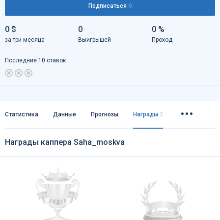
Подписаться
0
0 $
0
0 %
за три месяца
Выигрышей
Проход
Последние 10 ставок
Статистика
Данные
Прогнозы
Награды
2
Награды каппера Saha_moskva