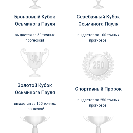
Бронзовый Кубок
Серебряный Кубок
Осьминога Пауля
Осьминога Пауля
выдается за 50 точных
выдается за 100 точных
прогнозов!
прогнозов!
Золотой Кубок
Спортивный Пророк
Осьминога Пауля
выдается за 250 точных
выдается за 150 точных
прогнозов!
прогнозов!