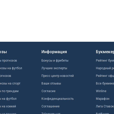
озы
Информация
Букмеке
ы прогнозов
Бонусы и фрибеты
Рейтинг бук
нозы на футбол
Лучшие эксперты
Народный р
огнозов
Пресс центр новостей
Рейтинг оф
нозы на спорт
Ваши отзывы
Все букмек
ы по трендам
Согласие
Winline
ы на футбол
Конфиденциальность
Марафон
 на хоккей
Соглашение
Лига Ставок