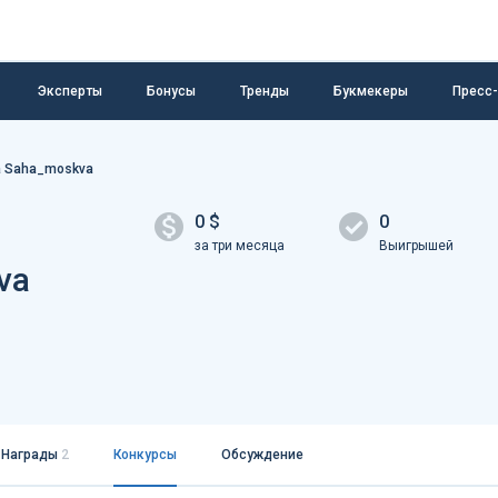
Эксперты
Бонусы
Тренды
Букмекеры
Пресс
а Saha_moskva
0 $
0
за три месяца
Выигрышей
va
Награды
2
Конкурсы
Обсуждение