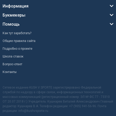
Информация
Букмекеры
Помощь
Как тут заработать?
Общие правила сайта
Подробно о проекте
Школа ставок
Вопрос-ответ
Контакты
Сетевое издание KUSH V SPORTE зарегистрировано Федеральной
службой по надзору в сфере связи, информационных технологий и
массовых коммуникаций (регистрационный номер: ЭЛ № ФС 77 - 73310
ОТ 20.07.2018 г.) Учредитель: Кушнарев Виталий Александрович Главный
редактор: Кушнарев В.А. Телефон редакции: +7 (905) 941-56-96. Почта
редакции: info@kushvsporte.ru.