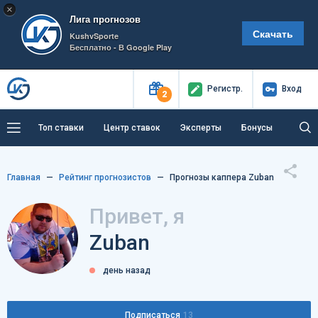
×
Лига прогнозов
Скачать
KushvSporte
Бесплатно - В Google Play
Регистр
.
Вход
2
Топ ставки
Центр ставок
Эксперты
Бонусы
Тренды
Букмекеры
Пресс-центр
Главная
Рейтинг прогнозистов
Прогнозы каппера Zuban
Как тут заработать?
Привет, я
Zuban
день назад
Подписаться
13