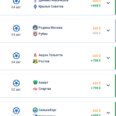
Динамо Махачкала
400 $
+668 $
Крылья Советов
04 авг.
Родина Москва
400 $
-400 $
Рубин
04 авг.
Акрон Тольятти
400 $
+708 $
Ростов
04 авг.
Ахмат
400 $
+796 $
Спартак
02 авг.
Силькеборг
400 $
+668 $