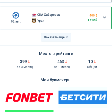
СКА Хабаровск
400 $
+612 $
Урал
02 авг.
Показать еще
Место в рейтинге
399
463
10
за 3 месяц
за 1 месяц
Общий
Мои букмекеры