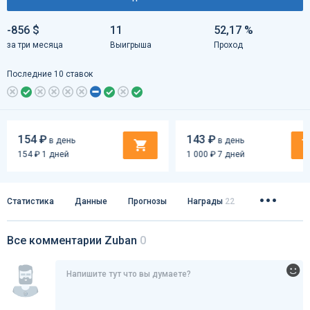
-856 $
11
52,17 %
за три месяца
Выигрыша
Проход
Последние 10 ставок
154 ₽
143 ₽
в день
в день
154 ₽ 1 дней
1 000 ₽ 7 дней
Статистика
Данные
Прогнозы
Награды
22
Все комментарии Zuban
0