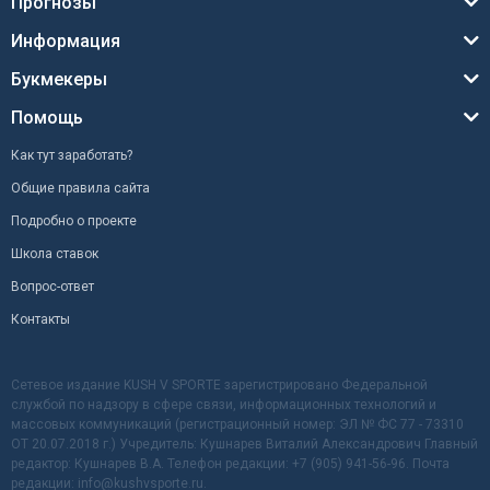
Прогнозы
Информация
Букмекеры
Помощь
Как тут заработать?
Общие правила сайта
Подробно о проекте
Школа ставок
Вопрос-ответ
Контакты
Сетевое издание KUSH V SPORTE зарегистрировано Федеральной
службой по надзору в сфере связи, информационных технологий и
массовых коммуникаций (регистрационный номер: ЭЛ № ФС 77 - 73310
ОТ 20.07.2018 г.) Учредитель: Кушнарев Виталий Александрович Главный
редактор: Кушнарев В.А. Телефон редакции: +7 (905) 941-56-96. Почта
редакции: info@kushvsporte.ru.