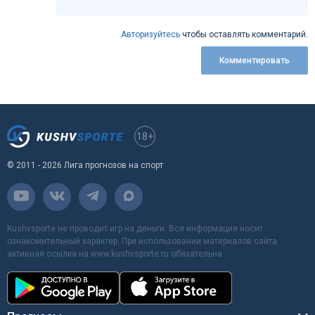
Авторизуйтесь
чтобы оставлять комментарий.
Комментировать
18+
© 2011 - 2026 Лига прогнозов на спорт
Kushvsporte не проводит игр на деньги. Вся информация носит
ознакомительный характер. При использовании материалов сайта
активная ссылка на www.kushvsporte.ru обязательна