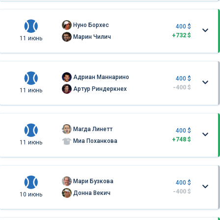
Нуно Борхес
400 $
+732 $
Марин Чилич
11 июнь
Адриан Маннарино
400 $
-400 $
Артур Риндеркнех
11 июнь
Магда Линетт
400 $
+748 $
Миа Поханкова
11 июнь
Мари Бузкова
400 $
-400 $
Донна Векич
10 июнь