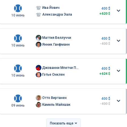
Ива Йович
400 $
+620 $
Александра Эала
10 июнь
Маттия Беллуччи
400 $
-400 $
Янник Ганфманн
10 июнь
Джованни Мпетчи Перрикард
400 $
+624 $
Готье Онклен
10 июнь
Отто Виртанен
400 $
-400 $
Камиль Майхшак
09 июнь
Показать еще