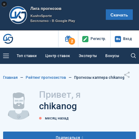
×
Лига прогнозов
Скачать
KushvSporte
Бесплатно - В Google Play
Регистр
.
Вход
2
Топ ставки
Центр ставок
Эксперты
Бонусы
Тренды
Букмекеры
Пресс-центр
Главная
Рейтинг прогнозистов
Прогнозы каппера chikanog
Как тут заработать?
Привет, я
chikanog
месяц назад
Подписаться
4