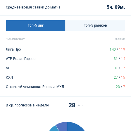
5ч. 09м.
Среднее время ставки до матча
Топ-5 лиг
Топ-5 рынков
Чемпионат
Ставки
Лига Про
140
/
119
ATP. Ролан Гаррос
31
/
14
NHL
31
/
17
КХЛ
27
/
15
Открытый чемпионат России. МХЛ
23
/
7
28
шт.
В ср. прогнозов в неделю