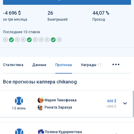
-4 696 $
26
44,07 %
за три месяца
Выигрышей
Проход
Последние 10 ставок
Статистика
Данные
Прогнозы
Награды
17
Все прогнозы каппера chikanog
Мария Тимофеева
400 $
-400 $
Рената Заразуа
13 июнь
Полина Кудерметова