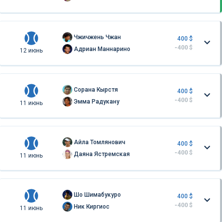
Чжичжень Чжан
400 $
-400 $
Адриан Маннарино
12 июнь
Сорана Кырстя
400 $
-400 $
Эмма Радукану
11 июнь
Айла Томлянович
400 $
-400 $
Даяна Ястремская
11 июнь
Шо Шимабукуро
400 $
-400 $
Ник Киргиос
11 июнь