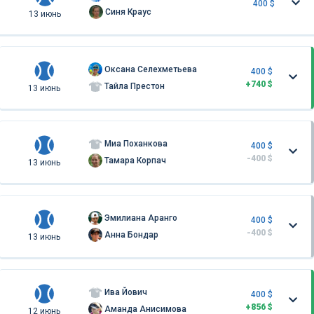
400 $
Синя Краус
13 июнь
Оксана Селехметьева
400 $
+740 $
Тайла Престон
13 июнь
Миа Поханкова
400 $
-400 $
Тамара Корпач
13 июнь
Эмилиана Аранго
400 $
-400 $
Анна Бондар
13 июнь
Ива Йович
400 $
+856 $
Аманда Анисимова
12 июнь