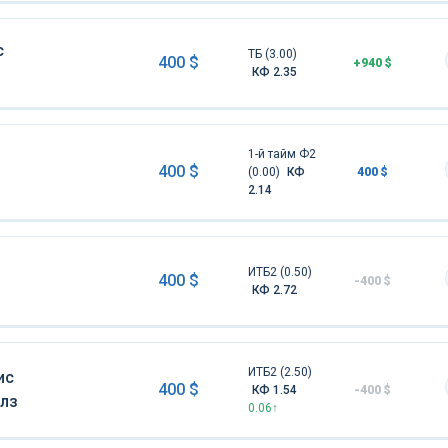
с
ТБ (3.00)
400 $
+940 $
КФ 2.35
1-й тайм Ф2
400 $
(0.00)
КФ
400 $
2.14
ИТБ2 (0.50)
400 $
-400 $
КФ 2.72
ИТБ2 (2.50)
ис
400 $
КФ 1.54
-400 $
лз
0.06↑