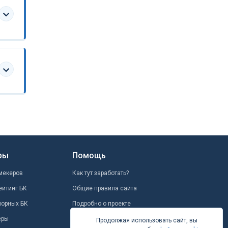
ры
Помощь
мекеров
Как тут заработать?
ейтинг БК
Общие правила сайта
шорных БК
Подробно о проекте
еры
Школа ставок
Продолжая использовать сайт, вы