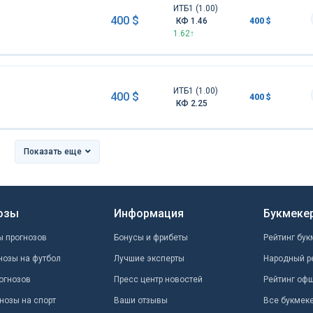
ИТБ1 (1.00)
400 $
КФ 1.46
400 $
1.62↑
ИТБ1 (1.00)
400 $
400 $
КФ 2.25
Показать еще
озы
Информация
Букмеке
ы прогнозов
Бонусы и фрибеты
Рейтинг бук
нозы на футбол
Лучшие эксперты
Народный р
огнозов
Пресс центр новостей
Рейтинг оф
нозы на спорт
Ваши отзывы
Все букмек