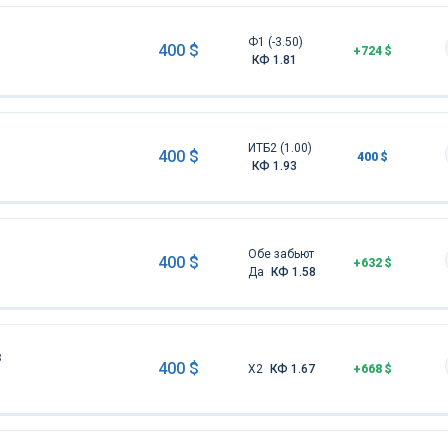
Ф1 (-3.50)
400 $
+724 $
КФ 1.81
ИТБ2 (1.00)
400 $
400 $
КФ 1.93
Обе забьют
400 $
+632 $
Да
КФ 1.58
з
400 $
Х2
КФ 1.67
+668 $