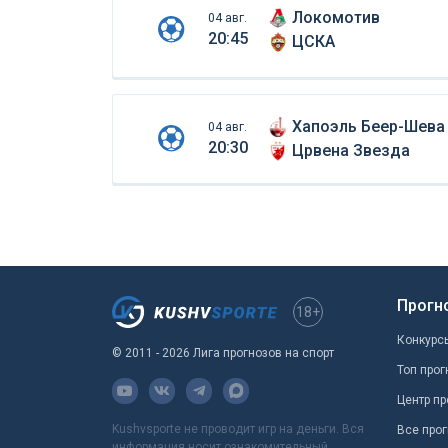
Локомотив
04 авг.
20:45
ЦСКА
Хапоэль Беер-Шева
04 авг.
20:30
Црвена Звезда
Прогн
18+
Конкурс
© 2011 - 2026 Лига прогнозов на спорт
Топ прог
Центр пр
Kushvsporte не проводит игр на деньги. Вся
Все прог
информация носит ознакомительный