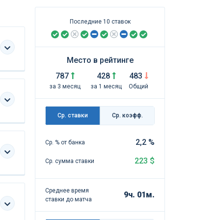
Последние 10 ставок
Место в рейтинге
787
428
483
за 3 месяц
за 1 месяц
Общий
Ср. ставки
Ср. коэфф.
2,2 %
Ср. % от банка
223 $
Ср. сумма ставки
Среднее время
9ч. 01м.
ставки до матча