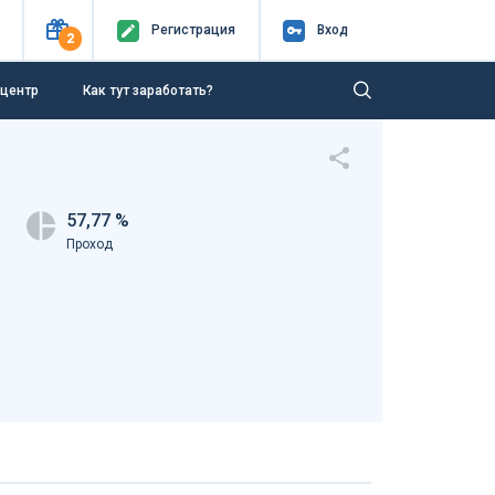
Регистр
ация
Вход
2
-центр
Как тут заработать?
57,77 %
Проход