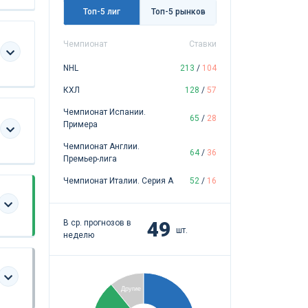
Топ-5 лиг
Топ-5 рынков
Чемпионат
Ставки
NHL
213
/
104
КХЛ
128
/
57
Чемпионат Испании.
65
/
28
Примера
Чемпионат Англии.
64
/
36
Премьер-лига
Чемпионат Италии. Серия А
52
/
16
49
В ср. прогнозов в
шт.
неделю
Другие