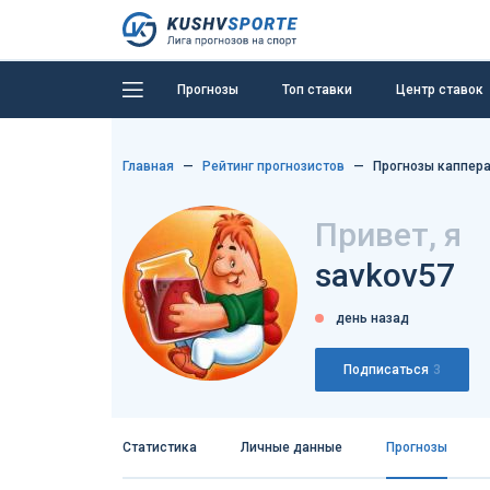
Прогнозы
Топ ставки
Центр ставок
Главная
Рейтинг прогнозистов
Прогнозы каппера
Привет, я
savkov57
день назад
Подписаться
3
Статистика
Личные данные
Прогнозы