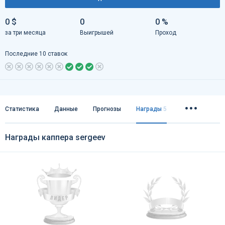
0 $
0
0 %
за три месяца
Выигрышей
Проход
Последние 10 ставок
Статистика
Данные
Прогнозы
Награды
5
Награды каппера sergeev