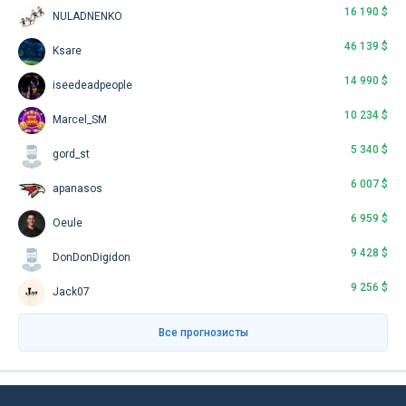
16 190 $
NULADNENKO
46 139 $
Ksare
14 990 $
iseedeadpeople
10 234 $
Marcel_SM
5 340 $
gord_st
6 007 $
apanasos
6 959 $
Oeule
9 428 $
DonDonDigidon
9 256 $
Jack07
Все прогнозисты