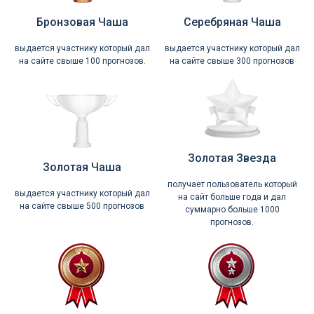
Бронзовая Чаша
Серебряная Чаша
выдается участнику который дал
выдается участнику который дал
на сайте свыше 100 прогнозов.
на сайте свыше 300 прогнозов
Золотая Звезда
Золотая Чаша
получает пользователь который
выдается участнику который дал
на сайт больше года и дал
на сайте свыше 500 прогнозов
суммарно больше 1000
прогнозов.