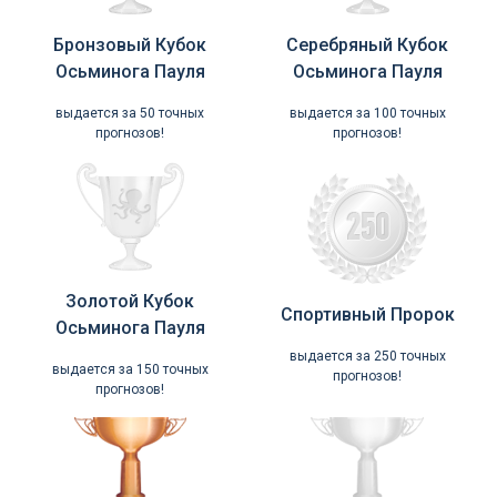
Бронзовый Кубок
Серебряный Кубок
Осьминога Пауля
Осьминога Пауля
выдается за 50 точных
выдается за 100 точных
прогнозов!
прогнозов!
Золотой Кубок
Спортивный Пророк
Осьминога Пауля
выдается за 250 точных
выдается за 150 точных
прогнозов!
прогнозов!