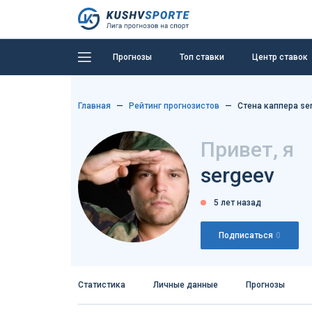
Прогнозы
Топ ставки
Центр ставок
Главная
Рейтинг прогнозистов
Стена каппера se
Привет, я
sergeev
5 лет назад
Подписаться
0
Статистика
Личные данные
Прогнозы