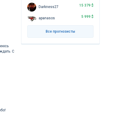
15 379 $
Darkness27
5 999 $
apanasos
Все прогнозисты
деюсь
ждать. С
ибо!