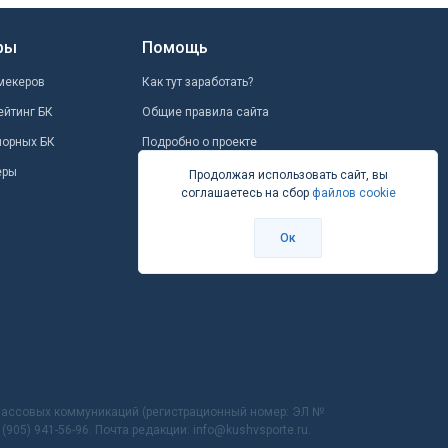
ры
Помощь
мекеров
Как тут заработать?
ейтинг БК
Общие правила сайта
шорных БК
Подробно о проекте
еры
Школа ставок
Продолжая использовать сайт, вы
соглашаетесь на сбор
файлов cookie
Вопрос-ответ
Контакты
Ок
 массовых коммуникаций (регистрационный номер: ЭЛ №
905) 941-56-96. Почта редакции: info@kushvsporte.ru.