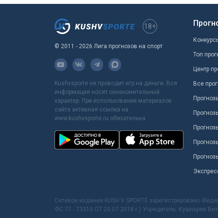
Прогн
18+
Конкурс
© 2011 - 2026 Лига прогнозов на спорт
Топ прог
Центр пр
Kushvsporte не проводит игр на деньги. Вся
Все прог
информация носит ознакомительный
Прогноз
характер. При использовании материалов
сайта активная ссылка на
Прогноз
www.kushvsporte.ru обязательна
Прогнозы
Прогноз
Прогноз
Экспрес
Сетевое издание KUSH V SPORTE зарегистрировано Феде
ФС 77 - 73310 ОТ 20.07.2018 г.) Учредитель: Кушнарев Ви