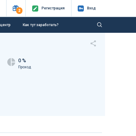
Регистр
ация
Вход
2
-центр
Как тут заработать?
0 %
Проход