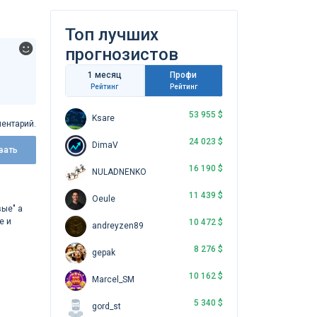
Топ лучших
прогнозистов
1 месяц
Профи
Рейтинг
Рейтинг
53 955 $
Ksare
ентарий.
24 023 $
DimaV
вать
16 190 $
NULADNENKO
11 439 $
Oeule
вые" а
е и
10 472 $
andreyzen89
8 276 $
gepak
10 162 $
Marcel_SM
5 340 $
gord_st