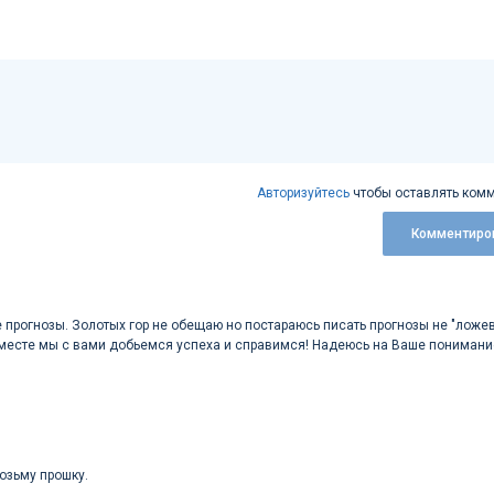
Авторизуйтесь
чтобы оставлять комм
Комментиро
е прогнозы. Золотых гор не обещаю но постараюсь писать прогнозы не "ложе
месте мы с вами добьемся успеха и справимся! Надеюсь на Ваше понимани
возьму прошку.