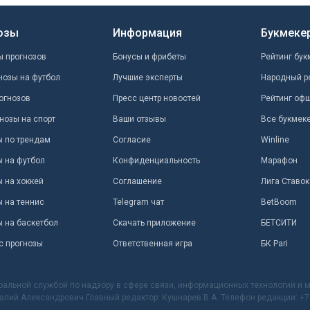
озы
Информация
Букмеке
ы прогнозов
Бонусы и фрибеты
Рейтинг бук
нозы на футбол
Лучшие эксперты
Народный р
огнозов
Пресс центр новостей
Рейтинг оф
нозы на спорт
Ваши отзывы
Все букмек
ы по трендам
Согласие
Winline
ы на футбол
Конфиденциальность
Марафон
 на хоккей
Соглашение
Лига Ставок
ы на теннис
Telegram чат
BetBoom
ы на баскетбол
Скачать приложение
БЕТСИТИ
с прогнозы
Ответственная игра
БК Pari
ральной службой по надзору в сфере связи, информационных технологий и
талий Александрович Главный редактор: Кушнарев В.А. Телефон редакции: +7 (