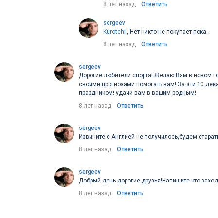
8 лет назад
Ответить
sergeev
Kurotchi
, Нет никто не покупает пока.
8 лет назад
Ответить
sergeev
Дорогие любители спорта! Желаю Вам в новом го
своими прогнозами помогать вам! За эти 10 дека
праздником! удачи вам в вашим родным!
8 лет назад
Ответить
sergeev
Извините с Англией не получилось,будем старат
8 лет назад
Ответить
sergeev
Добрый день дорогие друзья!Напишите кто заход
8 лет назад
Ответить