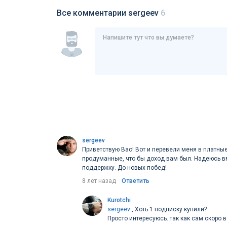
Все комментарии sergeev
6
sergeev
Приветствую Вас! Вот и перевели меня в платны
продуманные, что бы доход вам был. Надеюсь в
поддержку. До новых побед!
8 лет назад
Ответить
Kurotchi
sergeev
, Хоть 1 подписку купили?
Просто интересуюсь. так как сам скоро 