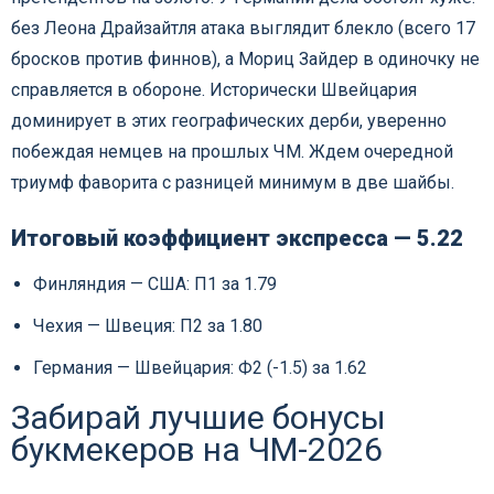
без Леона Драйзайтля атака выглядит блекло (всего 17
бросков против финнов), а Мориц Зайдер в одиночку не
справляется в обороне. Исторически Швейцария
доминирует в этих географических дерби, уверенно
побеждая немцев на прошлых ЧМ. Ждем очередной
триумф фаворита с разницей минимум в две шайбы.
Итоговый коэффициент экспресса — 5.22
Финляндия — США: П1 за 1.79
Чехия — Швеция: П2 за 1.80
Германия — Швейцария: Ф2 (-1.5) за 1.62
Забирай лучшие бонусы
букмекеров на ЧМ-2026