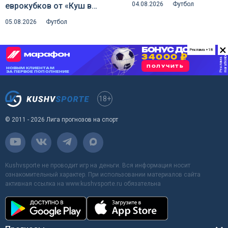
план Инфантино отдать
04.08.2026
Футбол
еврокубков от «Куш в
долю коммерции
спорте» (6 августа 2026)
05.08.2026
Футбол
чемпионата мира
×
Реклама +18
18+
© 2011 - 2026 Лига прогнозов на спорт
Kushvsporte не проводит игр на деньги. Вся информация носит
ознакомительный характер. При использовании материалов сайта
активная ссылка на www.kushvsporte.ru обязательна