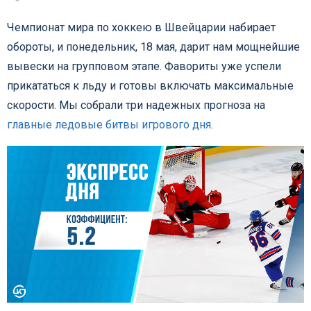
Чемпионат мира по хоккею в Швейцарии набирает
обороты, и понедельник, 18 мая, дарит нам мощнейшие
вывески на групповом этапе. Фавориты уже успели
прикататься к льду и готовы включать максимальные
скорости. Мы собрали три надежных прогноза на
главные ледовые битвы игрового дня
.