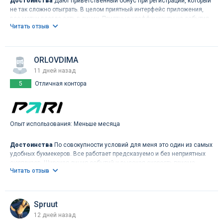
Достоинства
Дают приветственный бонус при регистрации, который
не так сложно отыграть. В целом приятный интерфейс приложения,
все матчи всегда есть в линии. Приятные коэффициенты на события,
Читать отзыв
что не может не радовать при выборе букмекера.
Недостатки
Постоянно разные линии на матчи и складывается
впечатление что на матч дают рандомные события всегда. На
ORLOVDIMA
прематче может не быть ставки на угловые, а в лайве она может
11 дней назад
быть. Складывается ощущение непостоянства и не дает играть как
тебе удобно
5
Отличная контора
Комментарий
Контору наверное все же не порекомендую, так
только для некоторых своих нужд для каких-то особенных ставок не
на постоянной основе
Опыт использования: Меньше месяца
Посмотреть ответы
Достоинства
По совокупности условий для меня это один из самых
удобных букмекеров. Все работает предсказуемо и без неприятных
сюрпризов. Широкая линия событий и высокая скорость приема
Читать отзыв
ставок делают игру комфортной
Spruut
Недостатки
Когда только начал пользоваться, приложение иногда
12 дней назад
работало нестабильно, но сейчас таких проблем уже не замечаю.