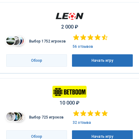
2 000 ₽
Выбор 1752 игроков
56 отзывов
Обзор
Начать игру
10 000 ₽
Выбор 725 игроков
32 отзыва
Обзор
Начать игру