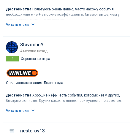
Достоинства
Пользуюсь очень давно, часто нахожу события
необходимые мне + высокие коэффициенты, бывают выше, чем у
других, очень жаль, что не всегда.
Читать отзыв
Недостатки
Бывает ,что события нет в лайве, хотя не прематче оно
есть. Не всегда можно посмотреть трансляцию. Очень часто у
конкурентов выше коэффициенты.
StavochnY
Комментарий
4 месяца назад
4
Хорошая контора
Посмотреть ответы
Опыт использования: Более года
Достоинства
Хорошие кэфы, есть события, которых нет у других,
быстрые выплаты. Других каких то явных преимуществ не заметил.
Недостатки
Читать отзыв
Бывает, что нет событий, которые есть у других +
урезаны кэфы сильно по 0.2 - 0.3 пункта. Других каких то явных
недостатков не заметил.
nesterov13
Комментарий
В целом норм, часто пользуюсь.