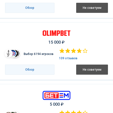
Обзор
Не советуем
15 000 ₽
Выбор 6194 игроков
109 отзывов
Обзор
Не советуем
5 000 ₽