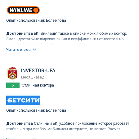
линия на основные виды спорта. Футбол, хоккей, теннис
представлены очень достойно, всегда есть из чего выбрать. Часто
собираю ставки на тоталы и различные статистические рынки,
поэтому наличие хорошей росписи для меня важно. Про мобильное
Опыт использования: Более года
приложение. Пользуюсь им чаще, чем сайтом, и за все время оно ни
разу серьезно не подвело. Все открывается быстро, коэффициенты
Достоинства
БК "Винлайн" также в списке моих любимых контор.
обновляются без задержек, а оформить ставку можно буквально за
Здесь достаточно широкая линия и коэффициенты относительно
несколько секунд. С технической стороны вообще никаких вопросов
высокие.В режиме "лайв" очень хорошо ловить высокие
не возникало. По выплатам тоже все спокойно. Выводил деньги уже
Читать отзыв
коэффициенты, также шаг изменения коэффициента здесь немного
много раз и каждый раз средства приходили без лишних проверок и
отличается чем в других конторах.Здесь удобно ставить в лайве на
затягивания сроков. Из последних удачных ставок хорошо зашел
баскетбол или теннис.
плей-офф Лиги чемпионов, где удалось собрать банк около 65 тысяч
INVESTOR-UFA
рублей.
Недостатки
Диапазон значений тотала, форы слишком короткий
месяц назад
Также во многих матчах отсутствуют целые значения тоталов и фор
Посмотреть ответы (1)
5
Отличная контора
Комментарий
В целом БК очень даже отличная
Посмотреть ответы
Опыт использования: Более года
Достоинства
Отличный БК, удобное приложение которое работает
стабильно при слабом мобильном интернете, не лагает. Расчет
выйгрышных и проигранных ставок моментальное, очень нравится