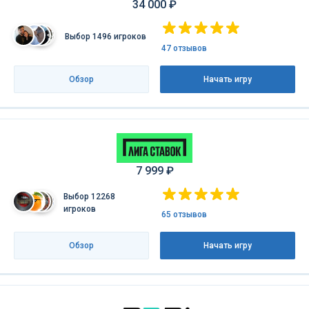
34 000 ₽
Выбор 1496 игроков
47 отзывов
Обзор
Начать игру
7 999 ₽
Выбор 12268
игроков
65 отзывов
Обзор
Начать игру