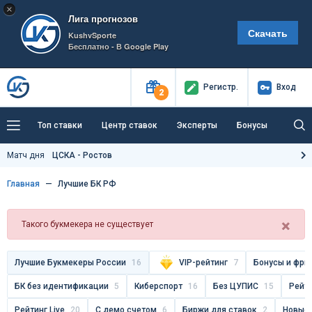
×
Лига прогнозов
Скачать
KushvSporte
Бесплатно - В Google Play
Регистр
.
Вход
2
Топ ставки
Центр ставок
Эксперты
Бонусы
Тренды
Букмекеры
Пресс-центр
Матч дня
ЦСКА - Ростов
Как тут заработать?
Главная
Лучшие БК РФ
×
Такого букмекера не существует
Лучшие Букмекеры России
VIP-рейтинг
7
Бонусы и фри
16
БК без идентификации
5
Киберспорт
16
Без ЦУПИС
15
Рейти
Рейтинг Live
20
С демо счетом
6
Биржи для ставок
2
Новые 