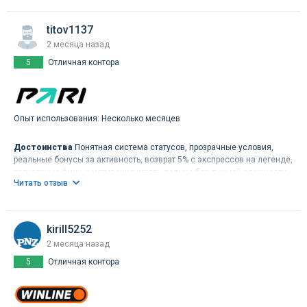
Комментарий
titov1137
Посмотреть ответы
2 месяца назад
5
Отличная контора
Опыт использования: Несколько месяцев
Достоинства
Понятная система статусов, прозрачные условия,
реальные бонусы за активность, возврат 5% с экспрессов на легенде,
регулярные фичи и мотивация играть дальше без лишней сложности.
Читать отзыв
Недостатки
Не сразу ощутим эффект для новичков с низким
статусом, чтобы выйти на максимальные бонусы нужно время и
активная игра, часть преимуществ открывается только на высоких
kirill5252
уровнях.
2 месяца назад
Комментарий
Программа лояльности довольно живая и
5
Отличная контора
действительно влияет на то, как ты играешь. Это не просто
«накопительные баллы ради галочки», а система, где есть понятные
уровни статусов и постепенное открытие бонусов. По мере роста
статуса появляется ощущение, что играешь уже не в одиночку, а с