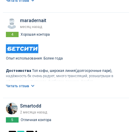
Читать отзыв
приложение "Бетсити". Насчет пополнения и вывода денежных
средств тоже на высоком уровне.Рекомендую своим знакомым и
друзьям данную контору
maradernait
Недостатки
Роспись линий на целые значения хотелось бы
месяц назад
увидетьв большинстве матчей, не только на топовых матчах.Также
диапазон целых фор слишком короткий, хотелось бы подлиннее
4
Хорошая контора
Комментарий
Спасибо БК "Бетсити" за качество и за возможность
удаленно зарабатывать на своих знаниях на спорт!
Посмотреть ответы
Опыт использования: Более года
Достоинства
Топ кэфы, широкая линия(долгосрочные пари),
надёжность бк очень радует, много трансляций, розышгрыши в
официальном тг канале: футболки, техника, фрибет.
Читать отзыв
Недостатки
Кто любитель бонусов и тд это бк не для вас) Общение
с поддержкой очень не удобно сделали, может конечно это касается
только моб приложения(при отправке сообщения может дублировать
Smartodd
по 3 раза)
2 месяца назад
Комментарий
Хорошая контора, надёжная, максимально удобная в
5
Отличная контора
навигации по приложению. Большие кэфы, по акциям крайне мало
каких либо бонусов.