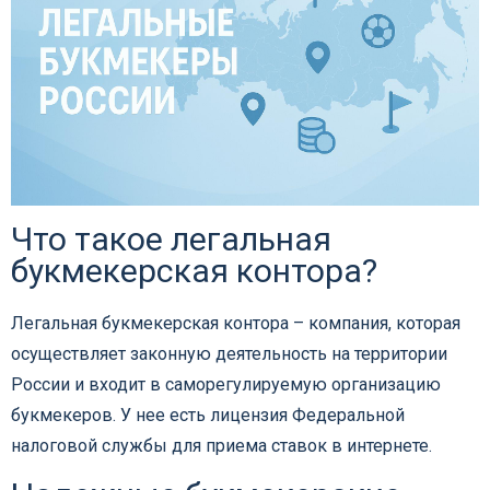
Что такое легальная
букмекерская контора?
Легальная букмекерская контора – компания, которая
осуществляет законную деятельность на территории
России и входит в саморегулируемую организацию
букмекеров. У нее есть лицензия Федеральной
налоговой службы для приема ставок в интернете.