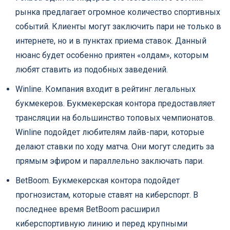
рынка предлагает огромное количество спортивных
событий. Клиенты могут заключить пари не только в
интернете, но и в пунктах приема ставок. Данный
нюанс будет особенно приятен «олдам», которым
любят ставить из подобных заведений.
Winline. Компания входит в рейтинг легальных
букмекеров. Букмекерская контора предоставляет
трансляции на большинство топовых чемпионатов.
Winline подойдет любителям лайв-пари, которые
делают ставки по ходу матча. Они могут следить за
прямым эфиром и параллельно заключать пари.
BetBoom. Букмекерская контора подойдет
прогнозистам, которые ставят на киберспорт. В
последнее время BetBoom расширил
киберспортивную линию и перед крупными