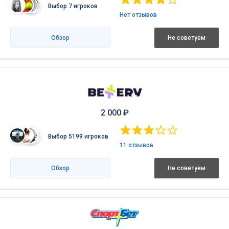
Выбор 7 игроков
Нет отзывов
Обзор
Не советуем
2 000 ₽
Выбор 5199 игроков
11 отзывов
Обзор
Не советуем