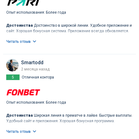
Посмотреть ответы
Опыт использования: Более года
Достоинства
Достоинство в широкой линии. Удобное приложение и
сайт. Хорошая бонусная система. Приложение всегда обновляется.
Недостатки
Читать отзыв
Режут лимиты без объяснения причины , что очень
расстроило. Поэтому перестал там ставить, так как смысла нет
ставить по 100 р на событие
Smartodd
Комментарий
2 месяца назад
Посмотреть ответы (1)
5
Отличная контора
Опыт использования: Более года
Достоинства
Широкая линия в прематче в лайве. Быстрые выплаты.
Удобный сайт и приложения. Хорошая бонусная программа.
Недостатки
Читать отзыв
Бывает режут лимиты на какую нибудь категорию, если
много выиграл. В моем случае биатлон. Больше недостатков не вижу.