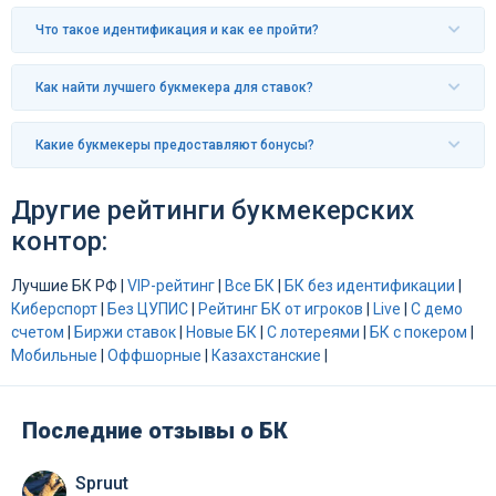
Что такое идентификация и как ее пройти?
Как найти лучшего букмекера для ставок?
Какие букмекеры предоставляют бонусы?
Другие рейтинги букмекерских
контор:
Лучшие БК РФ |
VIP-рейтинг
|
Все БК
|
БК без идентификации
|
Киберспорт
|
Без ЦУПИС
|
Рейтинг БК от игроков
|
Live
|
С демо
счетом
|
Биржи ставок
|
Новые БК
|
С лотереями
|
БК с покером
|
Мобильные
|
Оффшорные
|
Казахстанские
|
Последние отзывы о БК
Spruut