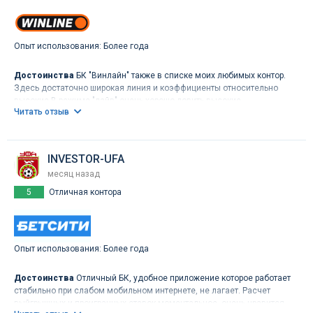
линия на основные виды спорта. Футбол, хоккей, теннис
представлены очень достойно, всегда есть из чего выбрать. Часто
собираю ставки на тоталы и различные статистические рынки,
поэтому наличие хорошей росписи для меня важно. Про мобильное
Опыт использования: Более года
приложение. Пользуюсь им чаще, чем сайтом, и за все время оно ни
разу серьезно не подвело. Все открывается быстро, коэффициенты
Достоинства
БК "Винлайн" также в списке моих любимых контор.
обновляются без задержек, а оформить ставку можно буквально за
Здесь достаточно широкая линия и коэффициенты относительно
несколько секунд. С технической стороны вообще никаких вопросов
высокие.В режиме "лайв" очень хорошо ловить высокие
не возникало. По выплатам тоже все спокойно. Выводил деньги уже
Читать отзыв
коэффициенты, также шаг изменения коэффициента здесь немного
много раз и каждый раз средства приходили без лишних проверок и
отличается чем в других конторах.Здесь удобно ставить в лайве на
затягивания сроков. Из последних удачных ставок хорошо зашел
баскетбол или теннис.
плей-офф Лиги чемпионов, где удалось собрать банк около 65 тысяч
INVESTOR-UFA
рублей.
Недостатки
Диапазон значений тотала, форы слишком короткий
месяц назад
Также во многих матчах отсутствуют целые значения тоталов и фор
Посмотреть ответы (1)
5
Отличная контора
Комментарий
В целом БК очень даже отличная
Посмотреть ответы
Опыт использования: Более года
Достоинства
Отличный БК, удобное приложение которое работает
стабильно при слабом мобильном интернете, не лагает. Расчет
выйгрышных и проигранных ставок моментальное, очень нравится