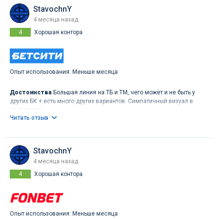
крупных чемпов моя желание пробуждается и тогда я начинаю
StavochnY
ставить. Во время АПЛ завел порядка 20 ставок, общий банк
4 месяца назад
составил 38К. Все вывел легко. Сейчас вот на ЛЧ активно ставлю.
Тож неплохой кеш уже накапал.
4
Хорошая контора
Комментарий
Меня приятно удивляет, как быстро работает служба
поддержки. Ребятки реально решают вопросы за минуты, а не часы,
как это бывает в других конторах. Интерфейс сайта и приложения
очень удобный, понятно сразу, где что находится. По сравнению с
Опыт использования: Меньше месяца
другими букмекерами, линия здесь широкая, коэффициенты
достойные. Отдельной позитивной строчкой идут конкурсы и акци,
Достоинства
Большая линия на ТБ и ТМ, чего может и не быть у
особенно мне зашли фрибеты в конкурсе прогнозистов. Например,
других БК + есть много других вариантов. Симпатичный визуал в
пару раз я поймал фрибет на РПЛ. Для меня очень приятный бонус к
приложении.
обычным ставкам.
Читать отзыв
Недостатки
Как и у других контор, очень часто или нет
Посмотреть ответы (1)
необходимого события или коэффициенты ниже или равны
конкурентам, а жаль.
StavochnY
Комментарий
4 месяца назад
4
Хорошая контора
Посмотреть ответы
Опыт использования: Меньше месяца