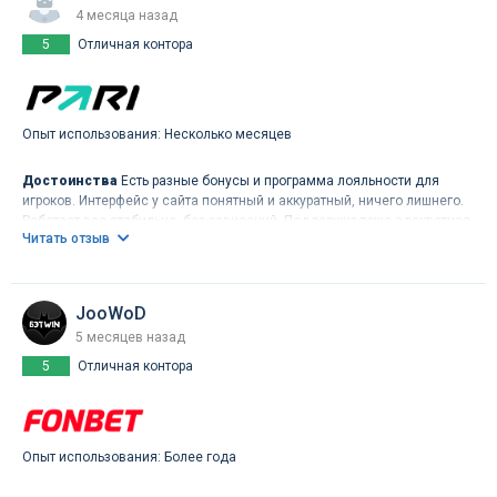
4 месяца назад
Посмотреть ответы
5
Отличная контора
Опыт использования: Несколько месяцев
Достоинства
Есть разные бонусы и программа лояльности для
игроков. Интерфейс у сайта понятный и аккуратный, ничего лишнего.
Работает все стабильно, без зависаний. Поддержка тоже адекватная,
Читать отзыв
отвечают нормально и помогают, если появляется какой-то вопрос.
Недостатки
Иногда ночью линия на менее популярные турниры
могла бы быть шире. Бывает, что на азиатские события выбор ставок
JooWoD
чуть меньше, чем хотелось бы. Но если честно, это замечаешь только
5 месяцев назад
если специально ищешь такие матчи.
5
Отличная контора
Комментарий
С Пари познакомился несколько месяцев назад и за
это время успел нормально освоиться. В целом впечатления
положительные. Бывают моменты, когда на ночные события из
азиатских лиг линия чуть скромнее - роспись меньше и коэффициенты
иногда немного ниже. Но если смотреть в целом, сервис работает
Опыт использования: Более года
хорошо. Деньги выводят без проблем, сайт удобный, бонусы
периодически появляются. На мой взгляд, эта площадка больше