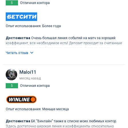
5
Отличная контора
Комментарий
Если только начинаете разбираться в ставках, то, на
мой взгляд, Пари вполне подойдет. В линии есть практически все
популярные события как в прематче, так и в лайве, разве что совсем
редкие турниры встречаются не всегда. Пополнять счет и выводить
выигрыш удобно, лично у меня с этим пока никаких сложностей не
Опыт использования: Более года
возникало. Коэффициенты устраивают, да и по максимальным
ставкам вопросов нет. Допом отмечу службу поддержки - обращался
Достоинства
Очень большая линия событий на матч за хороший
несколько раз в разное время суток, отвечали достаточно быстро и
коэффициент, все необходимое есть! Депозит проходит за считанные
всегда помогали разобраться. За все время использования
минуты, с выводом проблем тоже никогда нет. Одна из самых
сталкивался лишь с парой технических сбоев, но их быстро
Читать отзыв
топовых контор по размеру линии и коэффициентам.
исправили. Ну вот чего, как мне кажется, не хватает, это какого-то
тренировочного или демо-счета, чтобы новичкам было проще
Недостатки
В целом ощутимых недостатков нет, НО! Долго нужную
освоиться.
ставку ищешь, интерфейс приложения так себе, очень замудреные
Maloi11
подразделы на футбольные ставки и к своему удивлению находишь
Посмотреть ответы (1)
месяц назад
савку Обе забьют совсем не там где ищешь) А так в целом все
неплохо, одна из самых топовых контор по размеру линии и
5
Отличная контора
коэффициентам.
Комментарий
Посмотреть ответы
Опыт использования: Меньше месяца
Достоинства
БК "Винлайн" также в списке моих любимых контор.
Здесь достаточно широкая линия и коэффициенты относительно