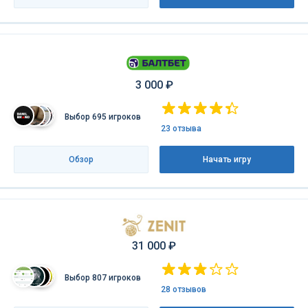
3 000 ₽
Выбор 695 игроков
23 отзыва
Обзор
Начать игру
31 000 ₽
Выбор 807 игроков
28 отзывов