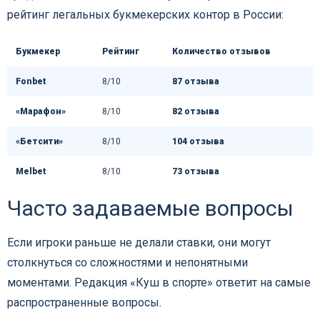
рейтинг легальных букмекерских контор в России:
Букмекер
Рейтинг
Количество отзывов
Fonbet
8/10
87 отзыва
«Марафон»
8/10
82 отзыва
«Бетсити»
8/10
104 отзыва
Melbet
8/10
73 отзыва
Часто задаваемые вопросы
Если игроки раньше не делали ставки, они могут
столкнуться со сложностями и непонятными
моментами. Редакция «Куш в спорте» ответит на самые
распространенные вопросы.