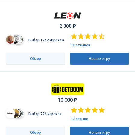
2 000 ₽
Выбор 1752 игроков
56 отзывов
Обзор
Начать игру
10 000 ₽
Выбор 726 игроков
32 отзыва
Обзор
Начать игру