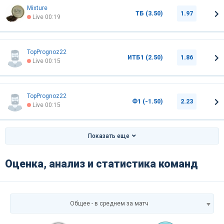
Mixture
ТБ (3.50)
1.97
Live 00:19
TopPrognoz22
ИТБ1 (2.50)
1.86
Live 00:15
TopPrognoz22
Ф1 (-1.50)
2.23
Live 00:15
Показать еще
Оценка, анализ и статистика команд
Общее - в среднем за матч