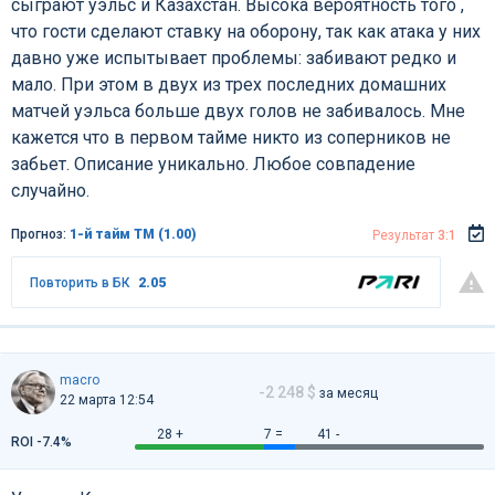
сыграют уэльс и Казахстан. Высока вероятность того ,
что гости сделают ставку на оборону, так как атака у них
давно уже испытывает проблемы: забивают редко и
мало. При этом в двух из трех последних домашних
матчей уэльса больше двух голов не забивалось. Мне
кажется что в первом тайме никто из соперников не
забьет. Описание уникально. Любое совпадение
случайно.
Прогноз:
1-й тайм ТМ (1.00)
Результат
3:1
Повторить в БК
2.05
macro
-2 248 $
за месяц
22 марта 12:54
28 +
7 =
41 -
ROI -7.4%