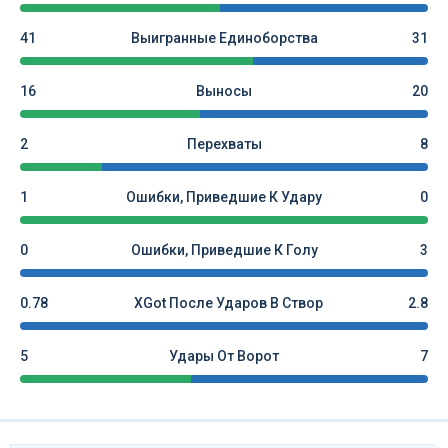
41
Выигранные Единоборства
31
16
Выносы
20
2
Перехваты
8
1
Ошибки, Приведшие К Удару
0
0
Ошибки, Приведшие К Голу
3
0.78
XGot После Ударов В Створ
2.8
5
Удары От Ворот
7