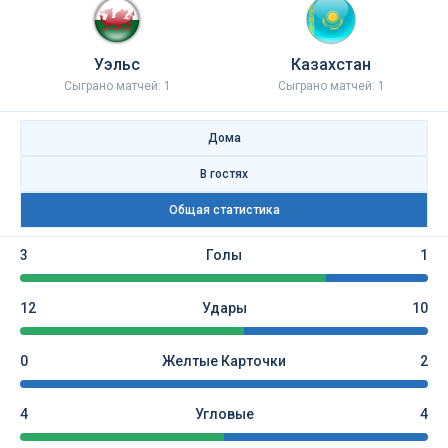
Уэльс
Казахстан
Сыграно матчей: 1
Сыграно матчей: 1
Дома
В гостях
Общая статистика
3
Голы
1
12
Удары
10
0
Желтые Карточки
2
4
Угловые
4