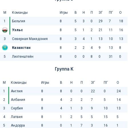
М
Команды
Игры
В
Н
П
ЗГ
ПГ
О
1
Бельгия
8
5
3
0
29
7
18
Уэльс
8
5
1
2
21
11
16
3
Северная Македония
8
3
4
1
13
10
13
Казахстан
8
2
2
4
9
13
8
5
Лихтенштейн
8
0
0
8
0
31
0
Группа K
М
Команды
Игры
В
Н
П
ЗГ
ПГ
О
1
Англия
8
8
0
0
22
0
24
2
Албания
8
4
2
2
7
5
14
3
Сербия
8
4
1
3
9
10
13
4
Латвия
8
1
2
5
5
15
5
5
Андорра
8
0
1
7
3
16
1