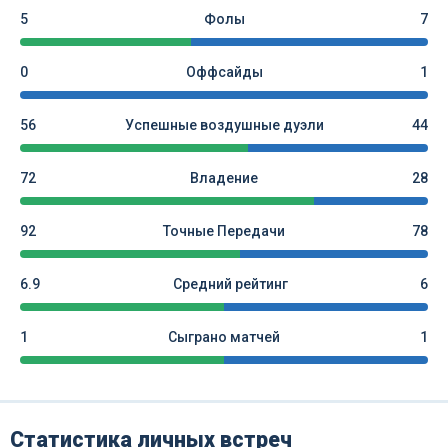
5
Фолы
7
0
Оффсайды
1
56
Успешные воздушные дуэли
44
72
Владение
28
92
Точные Передачи
78
6.9
Средний рейтинг
6
1
Сыграно матчей
1
Статистика личных встреч