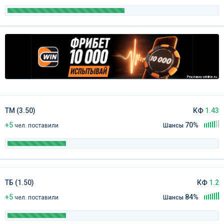
Реклама winline.ru
ТМ (3.50)
КФ
1.43
+5
70%
чел
.
поставили
Шансы
ТБ (1.50)
КФ
1.2
+5
84%
чел
.
поставили
Шансы