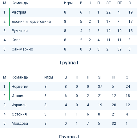
М
Команды
Игры
В
Н
П
ЗГ
ПГ
О
1
Австрия
8
6
1
1
22
4
19
2
Босния и Герцеговина
8
5
2
1
17
7
17
3
Румыния
8
4
1
3
19
10
13
4
Кипр
8
2
2
4
11
11
8
5
Сан-Марино
8
0
0
8
2
39
0
Группа I
М
Команды
Игры
В
Н
П
ЗГ
ПГ
О
1
Норвегия
8
8
0
0
37
5
24
2
Италия
8
6
0
2
21
12
18
3
Израиль
8
4
0
4
19
20
12
4
Эстония
8
1
1
6
8
21
4
5
Молдова
8
0
1
7
5
32
1
Группа J