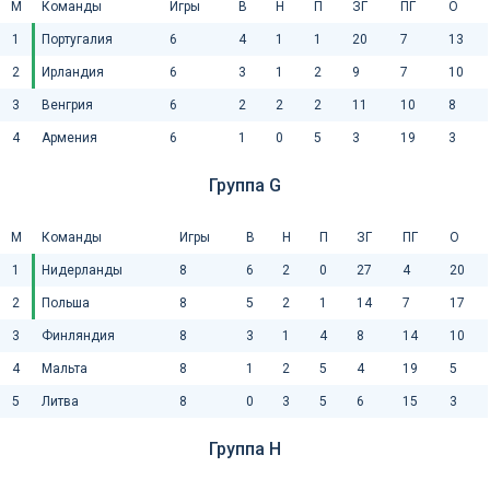
М
Команды
Игры
В
Н
П
ЗГ
ПГ
О
1
Португалия
6
4
1
1
20
7
13
2
Ирландия
6
3
1
2
9
7
10
3
Венгрия
6
2
2
2
11
10
8
4
Армения
6
1
0
5
3
19
3
Группа G
М
Команды
Игры
В
Н
П
ЗГ
ПГ
О
1
Нидерланды
8
6
2
0
27
4
20
2
Польша
8
5
2
1
14
7
17
3
Финляндия
8
3
1
4
8
14
10
4
Мальта
8
1
2
5
4
19
5
5
Литва
8
0
3
5
6
15
3
Группа H