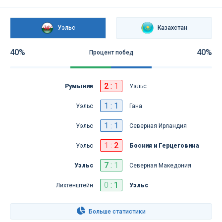
Уэльс
Казахстан
40%
40%
Процент побед
2
:
1
Румыния
Уэльс
1 : 1
Уэльс
Гана
1 : 1
Уэльс
Северная Ирландия
1
:
2
Уэльс
Босния и Герцеговина
7
:
1
Уэльс
Северная Македония
0
:
1
Лихтенштейн
Уэльс
Больше статистики