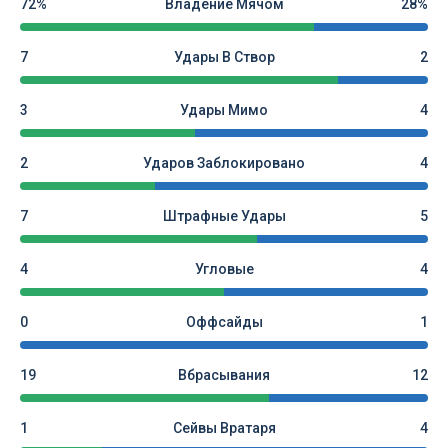
72%
Владение Мячом
28%
7
Удары В Створ
2
3
Удары Мимо
4
2
Ударов Заблокировано
4
7
Штрафные Удары
5
4
Угловые
4
0
Оффсайды
1
19
Вбрасывания
12
1
Сейвы Вратаря
4