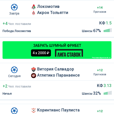
Локомотив
+14
Акрон Тольятти
Прогнозов
Завтра
КФ
1.5
+4
Чел
.
поставили
67%
Победа Локомотив
Шансы
ЗАБРАТЬ ШУМНЫЙ ФРИБЕТ
4 х 2000 ₽
Реклама ligastavok.ru
Витория Салвадор
+12
Атлетико Паранаенсе
Прогнозов
Сегодня
КФ
3.13
+2
Чел
.
поставили
32%
Ничья
Шансы
Коринтианс Паулиста
+12