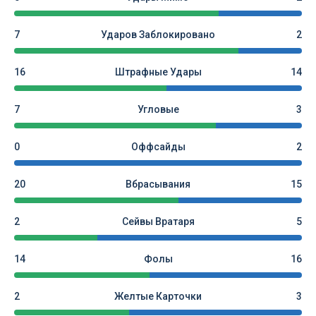
7
Ударов Заблокировано
2
16
Штрафные Удары
14
7
Угловые
3
0
Оффсайды
2
20
Вбрасывания
15
2
Сейвы Вратаря
5
14
Фолы
16
2
Желтые Карточки
3