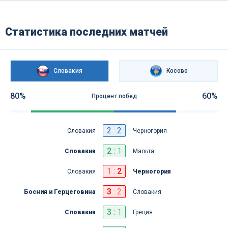
Статистика последних матчей
Словакия
Косово
80%
60%
Процент побед
2 : 2
Словакия
Черногория
2
:
1
Словакия
Мальта
1
:
2
Словакия
Черногория
3
:
2
Босния и Герцеговина
Словакия
3
:
1
Словакия
Греция