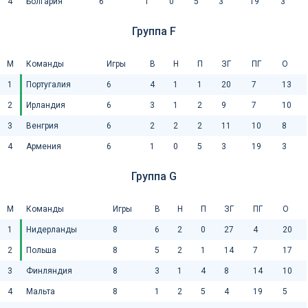
4
Болгария
6
1
0
5
3
19
3
Группа F
М
Команды
Игры
В
Н
П
ЗГ
ПГ
О
1
Португалия
6
4
1
1
20
7
13
2
Ирландия
6
3
1
2
9
7
10
3
Венгрия
6
2
2
2
11
10
8
4
Армения
6
1
0
5
3
19
3
Группа G
М
Команды
Игры
В
Н
П
ЗГ
ПГ
О
1
Нидерланды
8
6
2
0
27
4
20
2
Польша
8
5
2
1
14
7
17
3
Финляндия
8
3
1
4
8
14
10
4
Мальта
8
1
2
5
4
19
5