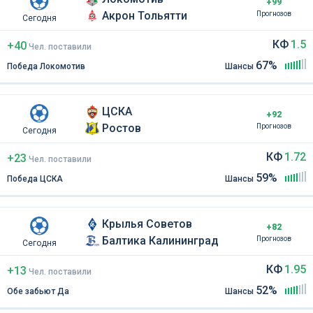
+99
Акрон Тольятти
Прогнозов
Сегодня
КФ
1.5
+40
Чел
.
поставили
67%
Победа Локомотив
Шансы
ЦСКА
+92
Ростов
Прогнозов
Сегодня
КФ
1.72
+23
Чел
.
поставили
59%
Победа ЦСКА
Шансы
Крылья Советов
+82
Балтика Калининград
Прогнозов
Сегодня
КФ
1.95
+13
Чел
.
поставили
52%
Обе забьют Да
Шансы