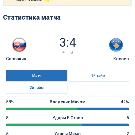
Статистика матча
3:4
2:1 1:3
Словакия
Косово
Матч
1й тайм
2й тайм
58%
Владение Мячом
42%
8
Удары В Створ
5
5
Удары Мимо
2