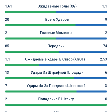
1.61
Ожидаемые Голы (xG)
1.1
20
Всего Ударов
9
2
Голевые Моменты
2
85
Передачи
74
1.1
Ожидаемые Удары В Створ (xGOT)
2.53
13
Удары Из Штрафной Площади
6
7
Удары Из-За Пределов Штрафной
3
2
Попадание В Штангу
0