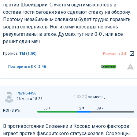
против Швейцарии. С учетом ощутимых потерь в
составе гости сегодня явно сделают ставку на оборону.
Поэтому незабивным словакам будет трудно поразить
ворота соперников. Ног и сами косовцы не очень
результативны в атаке. Думаю. тут или 0-0 , или все
решит один мяч.
Прогноз:
ТМ (1.50)
Результат
3:4
Повторить в БК
2.46
Pavel54456
-1 332 $
за месяц
26 марта 18:26
35 +
12 =
39 -
ROI -3.9%
В противостоянии Словении и Косово много факторов
играет против фаворитского статуса хозяев. Словенцы