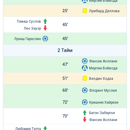
Мергим Войвода
25'
Лумбард Деллова
Томаш Суслов
45'
Лео Зауэр
45'
Лукаш Гараслин
2 Тайм
Фансик Асллани
47'
Мергим Войвода
51'
Велдин Ходза
60'
Флорент Муслия
72'
Крешник Хайризи
Батон Забергья
73'
Фансик Асллани
Любомир Тупта