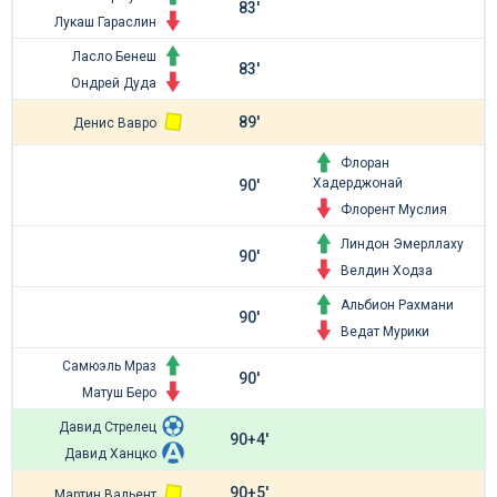
83'
Лукаш Гараслин
Ласло Бенеш
83'
Ондрей Дуда
89'
Денис Вавро
Флоран
Хадерджонай
90'
Флорент Муслия
Линдон Эмерллаху
90'
Велдин Ходза
Альбион Рахмани
90'
Ведат Мурики
Самюэль Мраз
90'
Матуш Беро
Давид Стрелец
90+4'
Давид Ханцко
90+5'
Мартин Вальент