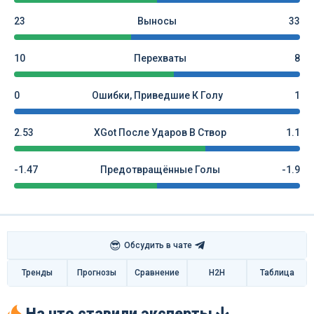
23
Выносы
33
10
Перехваты
8
0
Ошибки, Приведшие К Голу
1
2.53
XGot После Ударов В Створ
1.1
-1.47
Предотвращённые Голы
-1.9
😎
Обсудить в чате
Тренды
Прогнозы
Сравнение
H2H
Таблица
На что ставили эксперты