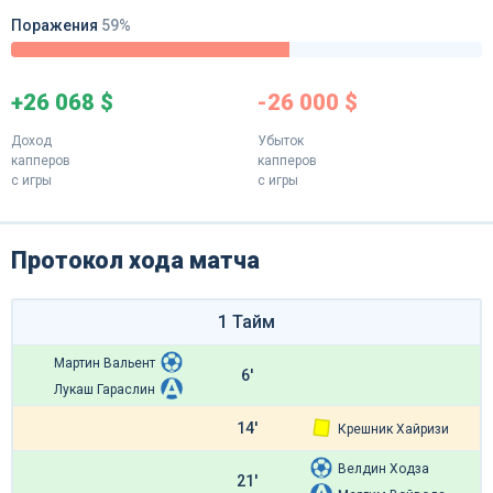
Поражения
59%
+26 068 $
-26 000 $
Доход
Убыток
капперов
капперов
с игры
с игры
Протокол хода матча
1 Тайм
Мартин Вальент
6'
Лукаш Гараслин
14'
Крешник Хайризи
Велдин Ходза
21'