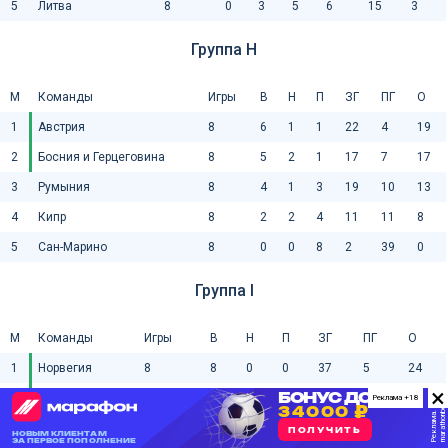
5
Литва
8
0
3
5
6
15
3
Группа H
М
Команды
Игры
В
Н
П
ЗГ
ПГ
О
1
Австрия
8
6
1
1
22
4
19
2
Босния и Герцеговина
8
5
2
1
17
7
17
3
Румыния
8
4
1
3
19
10
13
4
Кипр
8
2
2
4
11
11
8
5
Сан-Марино
8
0
0
8
2
39
0
Группа I
М
Команды
Игры
В
Н
П
ЗГ
ПГ
О
1
Норвегия
8
8
0
0
37
5
24
×
2
Италия
8
6
0
2
21
12
18
Реклама +18
3
Израиль
8
4
0
4
19
20
12