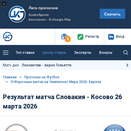
×
Лига прогнозов
Скачать
KushvSporte
Бесплатно - В Google Play
Регистр
.
Вход
2
Топ ставки
Центр ставок
Эксперты
Бонусы
Тренды
Букмекеры
Пресс-центр
Матч дня
Локомотив - Акрон Тольятти
Как тут заработать?
Главная
Прогнозы на Футбол
Отборочные матчи на Чемпионат Мира 2026. Европа
Результат матча Словакия - Косово 26
марта 2026