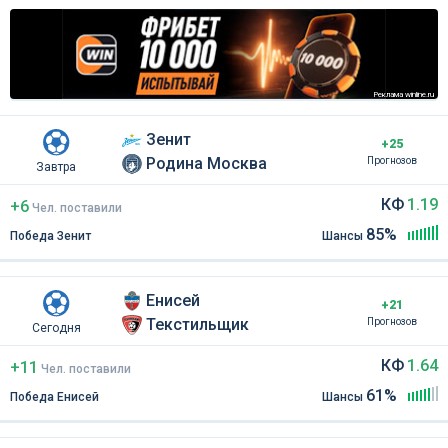
Реклама winline.ru
Зенит
+25
Родина Москва
Прогнозов
Завтра
КФ
1.19
+6
Чел
.
поставили
85%
Победа Зенит
Шансы
Енисей
+21
Текстильщик
Прогнозов
Сегодня
КФ
1.64
+11
Чел
.
поставили
61%
Победа Енисей
Шансы