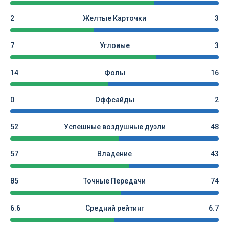
2
Желтые Карточки
3
7
Угловые
3
14
Фолы
16
0
Оффсайды
2
52
Успешные воздушные дуэли
48
57
Владение
43
85
Точные Передачи
74
6.6
Средний рейтинг
6.7