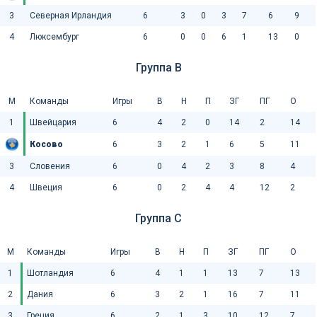
3
Северная Ирландия
6
3
0
3
7
6
9
4
Люксембург
6
0
0
6
1
13
0
Группа B
М
Команды
Игры
В
Н
П
ЗГ
ПГ
О
1
Швейцария
6
4
2
0
14
2
14
Косово
6
3
2
1
6
5
11
3
Словения
6
0
4
2
3
8
4
4
Швеция
6
0
2
4
4
12
2
Группа C
М
Команды
Игры
В
Н
П
ЗГ
ПГ
О
1
Шотландия
6
4
1
1
13
7
13
2
Дания
6
3
2
1
16
7
11
3
Греция
6
2
1
3
10
12
7