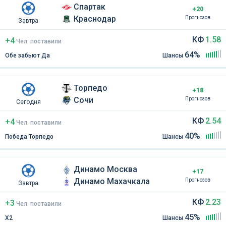
Спартак
+20
Краснодар
Прогнозов
Завтра
КФ
1.58
+4
Чел
.
поставили
64%
Обе забьют Да
Шансы
Торпедо
+18
Сочи
Прогнозов
Сегодня
КФ
2.54
+4
Чел
.
поставили
40%
Победа Торпедо
Шансы
Динамо Москва
+17
Динамо Махачкала
Прогнозов
Завтра
КФ
2.23
+3
Чел
.
поставили
45%
Х2
Шансы