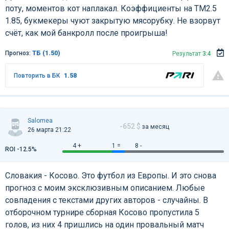
поту, моментов кот наплакал. Коэффициенты на ТМ2.5
1.85, букмекеры чуют закрытую мясорубку. Не взорвут
счёт, как мой банкролл после проигрыша!
Прогноз:
ТБ (1.50)
Результат
3:4
Повторить в БК
1.58
Salomea
-652 $
за месяц
26 марта 21:22
4 +
1 =
8 -
ROI -12.5%
Словакия - Косово. Это футбол из Европы. И это снова
прогноз с моим эксклюзивным описанием. Любые
совпадения с текстами других авторов - случайны. В
отборочном турнире сборная Косово пропустила 5
голов, из них 4 пришлись на один провальный матч