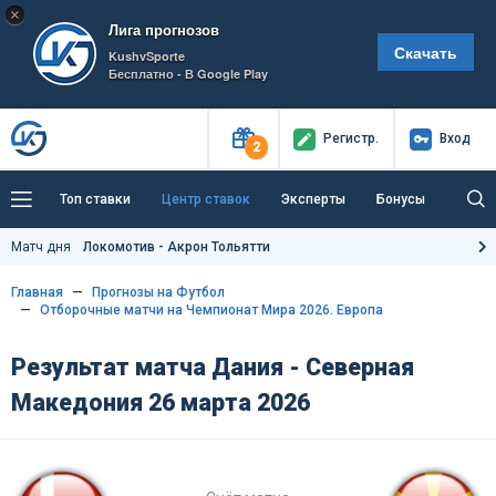
×
Лига прогнозов
Скачать
KushvSporte
Бесплатно - В Google Play
Регистр
.
Вход
2
Топ ставки
Центр ставок
Эксперты
Бонусы
Тренды
Букмекеры
Пресс-центр
Матч дня
Локомотив - Акрон Тольятти
Как тут заработать?
Главная
Прогнозы на Футбол
Отборочные матчи на Чемпионат Мира 2026. Европа
Результат матча Дания - Северная
Македония 26 марта 2026