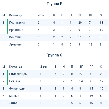
Группа F
М
Команды
Игры
В
Н
П
ЗГ
ПГ
О
1
Португалия
6
4
1
1
20
7
13
2
Ирландия
6
3
1
2
9
7
10
3
Венгрия
6
2
2
2
11
10
8
4
Армения
6
1
0
5
3
19
3
Группа G
М
Команды
Игры
В
Н
П
ЗГ
ПГ
О
1
Нидерланды
8
6
2
0
27
4
20
2
Польша
8
5
2
1
14
7
17
3
Финляндия
8
3
1
4
8
14
10
4
Мальта
8
1
2
5
4
19
5
5
Литва
8
0
3
5
6
15
3