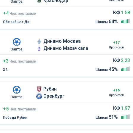
Краснодар
Завтра
КФ
1.58
+4
Чел
.
поставили
64%
Обе забьют Да
Шансы
Динамо Москва
+17
Динамо Махачкала
Прогнозов
Завтра
КФ
2.23
+3
Чел
.
поставили
45%
Х2
Шансы
Рубин
+16
Оренбург
Прогнозов
Завтра
КФ
1.97
+5
Чел
.
поставили
51%
Победа Рубин
Шансы