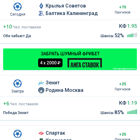
Крылья Советов
+70
Балтика Калининград
Прогнозов
Сегодня
КФ
1.95
+10
Чел
.
поставили
52%
Обе забьют Да
Шансы
ЗАБРАТЬ ШУМНЫЙ ФРИБЕТ
4 х 2000 ₽
Реклама ligastavok.ru
Зенит
+25
Родина Москва
Прогнозов
Завтра
КФ
1.19
+6
Чел
.
поставили
85%
Победа Зенит
Шансы
Спартак
+20
Прогнозов