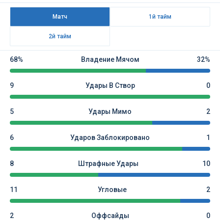
Матч
1й тайм
2й тайм
68%
Владение Мячом
32%
9
Удары В Створ
0
5
Удары Мимо
2
6
Ударов Заблокировано
1
8
Штрафные Удары
10
11
Угловые
2
2
Оффсайды
0