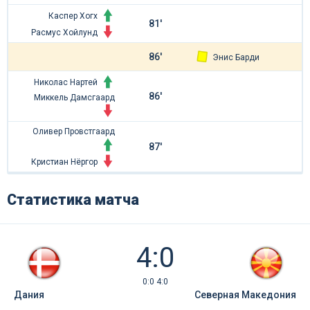
Каспер Хогх
81'
Расмус Хойлунд
86'
Энис Барди
Николас Нартей
86'
Миккель Дамсгаард
Оливер Провстгаард
87'
Кристиан Нёргор
Статистика матча
4:0
0:0 4:0
Дания
Северная Македония