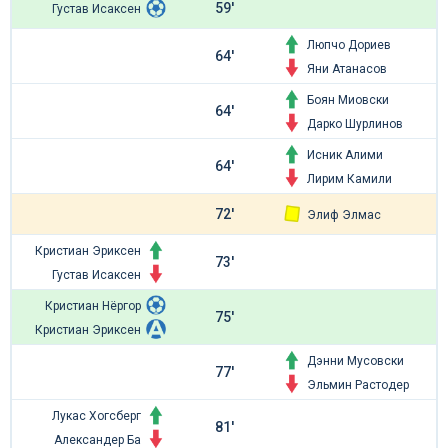
59'
Густав Исаксен
Люпчо Дориев
64'
Яни Атанасов
Боян Миовски
64'
Дарко Шурлинов
Исник Алими
64'
Лирим Камили
72'
Элиф Элмас
Кристиан Эриксен
73'
Густав Исаксен
Кристиан Нёргор
75'
Кристиан Эриксен
Дэнни Мусовски
77'
Эльмин Растодер
Лукас Хогсберг
81'
Александер Ба