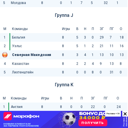
5
Молдова
8
0
1
7
5
32
1
Группа J
М
Команды
Игры
В
Н
П
ЗГ
ПГ
О
1
Бельгия
8
5
3
0
29
7
18
2
Уэльс
8
5
1
2
21
11
16
Северная Македония
8
3
4
1
13
10
13
4
Казахстан
8
2
2
4
9
13
8
5
Лихтенштейн
8
0
0
8
0
31
0
Группа K
М
Команды
Игры
В
Н
П
ЗГ
ПГ
О
1
Англия
8
8
0
0
22
0
24
×
Реклама +18
2
Албания
8
4
2
2
7
5
14
3
Сербия
8
4
1
3
9
10
13