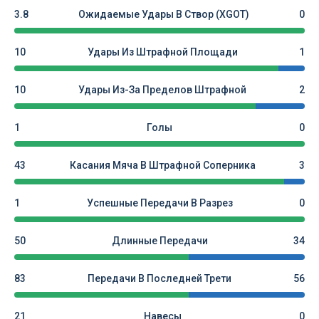
3.8
Ожидаемые Удары В Створ (xGOT)
0
10
Удары Из Штрафной Площади
1
10
Удары Из-За Пределов Штрафной
2
1
Голы
0
43
Касания Мяча В Штрафной Соперника
3
1
Успешные Передачи В Разрез
0
50
Длинные Передачи
34
83
Передачи В Последней Трети
56
21
Навесы
0