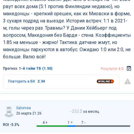
рвут всех дома (5:1 против Финляндии недавно), но
македонцы - крепкий орешек, как их Миовски в форме,
3 сухаря подряд на выезде. История встреч: 1:1 в 2021-
м, голы через раз. Травмы? У Дании Хёйбьерг под
вопросом, Македония без Барди - стена. Коэффициенты
1.85 на меньше - жирно! Тактика: датчане жмут, но
македонцы паркуются в автобус. Ожидаю 1:0 или 2:0, не
больше. Валю всё!
Прогноз:
1-й тайм ТБ (1.50)
Результат
4:0
Повторить в БК
2.34
Salomea
-252 $
за месяц
26 марта 21:26
4 +
1 =
7 -
ROI -5.3%