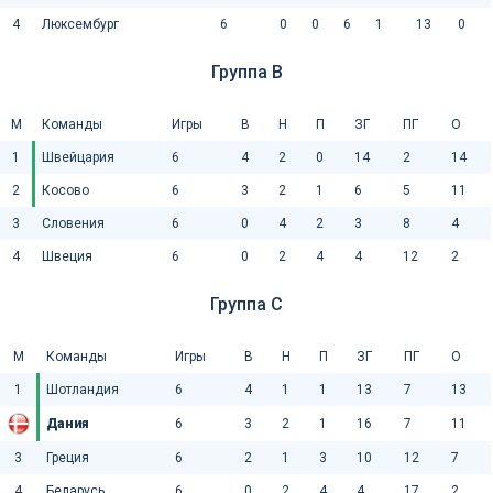
4
Люксембург
6
0
0
6
1
13
0
Группа B
М
Команды
Игры
В
Н
П
ЗГ
ПГ
О
1
Швейцария
6
4
2
0
14
2
14
2
Косово
6
3
2
1
6
5
11
3
Словения
6
0
4
2
3
8
4
4
Швеция
6
0
2
4
4
12
2
Группа C
М
Команды
Игры
В
Н
П
ЗГ
ПГ
О
1
Шотландия
6
4
1
1
13
7
13
Дания
6
3
2
1
16
7
11
3
Греция
6
2
1
3
10
12
7
4
Беларусь
6
0
2
4
4
17
2