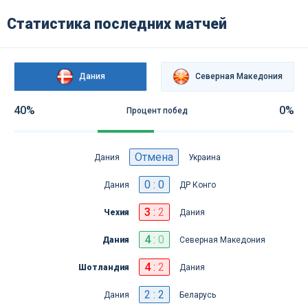
Статистика последних матчей
Дания
Северная Македония
40%
0%
Процент побед
Отмена
Дания
Украина
0 : 0
Дания
ДР Конго
3
:
2
Чехия
Дания
4
:
0
Дания
Северная Македония
4
:
2
Шотландия
Дания
2 : 2
Дания
Беларусь