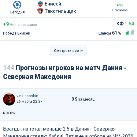
Енисей
+13
Текстильщик
Прогнозов
Сегодня
КФ
1.64
+9
Чел
.
поставили
61%
Победа Енисей
Шансы
Смотреть все
144
Прогнозы игроков на матч Дания -
Северная Македония
v.v.ziganshin
0 $
за месяц
26 марта 22:27
ROI 0%
Братцы, на тотал меньше 2.5 в Дания - Северная
Македония ставлю бабки! Датчане в отборе на ЧМ-2026