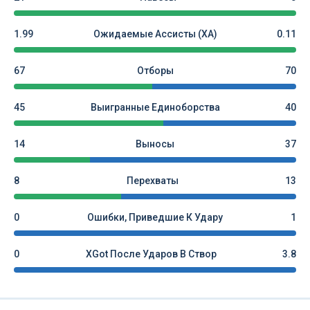
1.99
Ожидаемые Ассисты (xA)
0.11
67
Отборы
70
45
Выигранные Единоборства
40
14
Выносы
37
8
Перехваты
13
0
Ошибки, Приведшие К Удару
1
0
XGot После Ударов В Створ
3.8