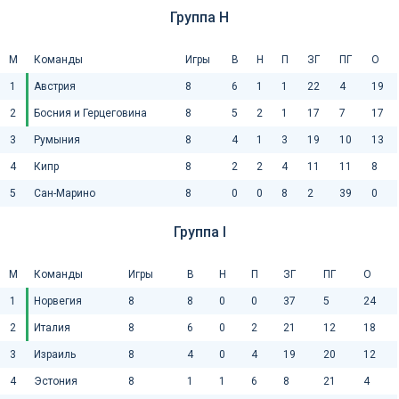
Группа H
М
Команды
Игры
В
Н
П
ЗГ
ПГ
О
1
Австрия
8
6
1
1
22
4
19
2
Босния и Герцеговина
8
5
2
1
17
7
17
3
Румыния
8
4
1
3
19
10
13
4
Кипр
8
2
2
4
11
11
8
5
Сан-Марино
8
0
0
8
2
39
0
Группа I
М
Команды
Игры
В
Н
П
ЗГ
ПГ
О
1
Норвегия
8
8
0
0
37
5
24
2
Италия
8
6
0
2
21
12
18
3
Израиль
8
4
0
4
19
20
12
4
Эстония
8
1
1
6
8
21
4