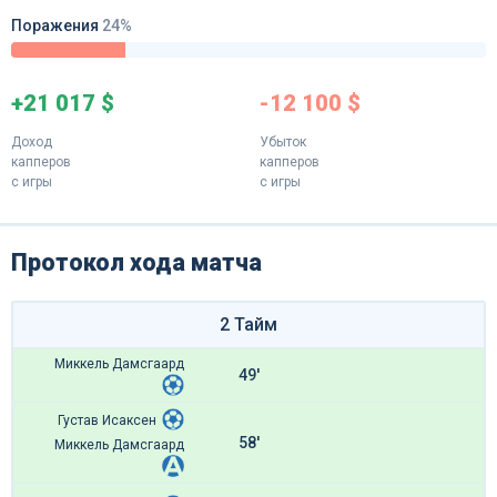
Поражения
24%
+21 017 $
-12 100 $
Доход
Убыток
капперов
капперов
с игры
с игры
Протокол хода матча
2 Тайм
Миккель Дамсгаард
49'
Густав Исаксен
58'
Миккель Дамсгаард