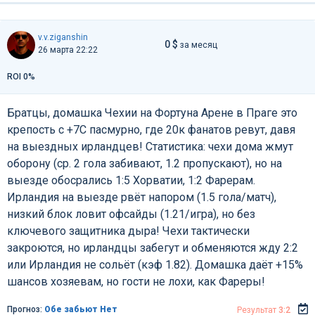
v.v.ziganshin
0 $
за месяц
26 марта 22:22
ROI 0%
Братцы, домашка Чехии на Фортуна Арене в Праге это
крепость с +7C пасмурно, где 20к фанатов ревут, давя
на выездных ирландцев! Статистика: чехи дома жмут
оборону (ср. 2 гола забивают, 1.2 пропускают), но на
выезде обосрались 1:5 Хорватии, 1:2 Фарерам.
Ирландия на выезде рвёт напором (1.5 гола/матч),
низкий блок ловит офсайды (1.21/игра), но без
ключевого защитника дыра! Чехи тактически
закроются, но ирландцы забегут и обменяются жду 2:2
или Ирландия не сольёт (кэф 1.82). Домашка даёт +15%
шансов хозяевам, но гости не лохи, как Фареры!
Прогноз:
Обе забьют Нет
Результат
3:2