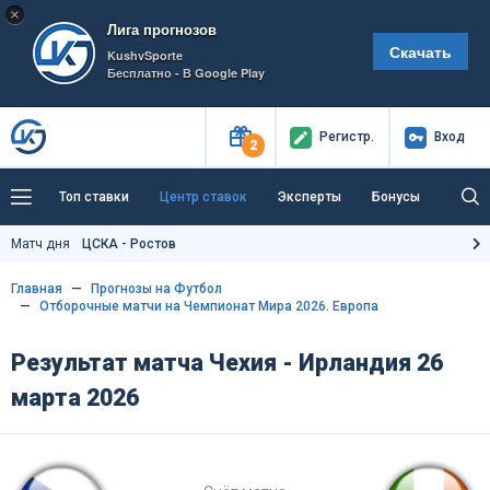
×
Лига прогнозов
Скачать
KushvSporte
Бесплатно - В Google Play
Регистр
.
Вход
2
Топ ставки
Центр ставок
Эксперты
Бонусы
Тренды
Букмекеры
Пресс-центр
Матч дня
ЦСКА - Ростов
Как тут заработать?
Главная
Прогнозы на Футбол
Отборочные матчи на Чемпионат Мира 2026. Европа
Результат матча Чехия - Ирландия 26
марта 2026