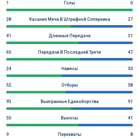
1
Голы
0
28
Касания Мяча В Штрафной Соперника
27
41
Длинные Передачи
31
65
Передачи В Последней Трети
47
24
Навесы
30
52
Отборы
58
93
Выигранные Единоборства
91
55
Выносы
41
9
Перехваты
8