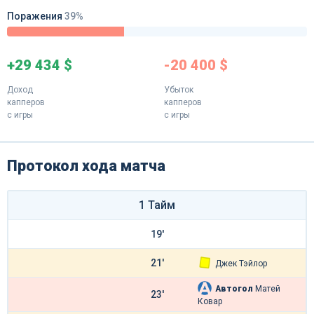
Поражения
39%
+29 434 $
-20 400 $
Доход
Убыток
капперов
капперов
с игры
с игры
Протокол хода матча
1 Тайм
19'
21'
Джек Тэйлор
Автогол
Матей
23'
Ковар