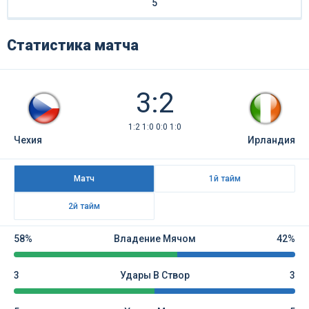
5
Статистика матча
3:2
1:2 1:0 0:0 1:0
Чехия
Ирландия
Матч
1й тайм
2й тайм
58%
Владение Мячом
42%
3
Удары В Створ
3