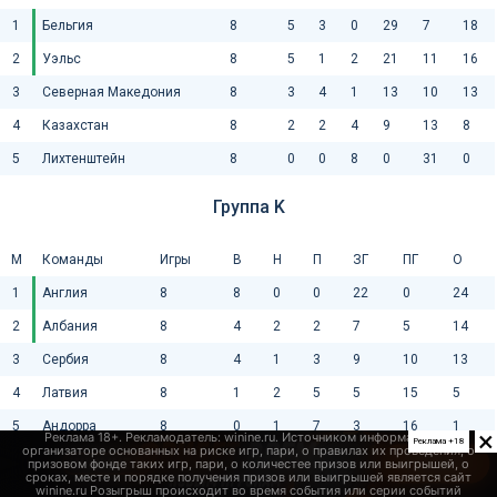
1
Бельгия
8
5
3
0
29
7
18
2
Уэльс
8
5
1
2
21
11
16
3
Северная Македония
8
3
4
1
13
10
13
4
Казахстан
8
2
2
4
9
13
8
5
Лихтенштейн
8
0
0
8
0
31
0
Группа K
М
Команды
Игры
В
Н
П
ЗГ
ПГ
О
1
Англия
8
8
0
0
22
0
24
2
Албания
8
4
2
2
7
5
14
3
Сербия
8
4
1
3
9
10
13
4
Латвия
8
1
2
5
5
15
5
5
Андорра
8
0
1
7
3
16
1
×
Реклама +18
Группа L