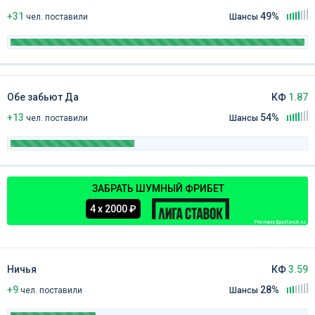
+31
49%
чел
.
поставили
Шансы
Обе забьют Да
КФ
1.87
+13
54%
чел
.
поставили
Шансы
ЗАБРАТЬ ШУМНЫЙ ФРИБЕТ
4 х 2000 ₽
Реклама ligastavok.ru
Ничья
КФ
3.59
+9
28%
чел
.
поставили
Шансы