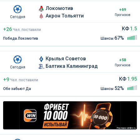
Локомотив
+69
Акрон Тольятти
Прогнозов
Сегодня
КФ
1.5
+26
Чел
.
поставили
67%
Победа Локомотив
Шансы
Крылья Советов
+58
Балтика Калининград
Прогнозов
Сегодня
КФ
1.95
+9
Чел
.
поставили
52%
Обе забьют Да
Шансы
Реклама winline.ru