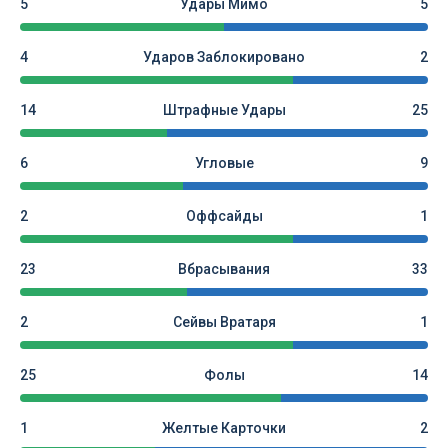
5
Удары Мимо
5
4
Ударов Заблокировано
2
14
Штрафные Удары
25
6
Угловые
9
2
Оффсайды
1
23
Вбрасывания
33
2
Сейвы Вратаря
1
25
Фолы
14
1
Желтые Карточки
2