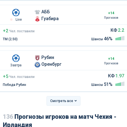
АББ
+14
Гуабира
Прогнозов
Live
КФ
2.2
+2
Чел
.
поставили
46%
ТМ (2.50)
Шансы
Рубин
+14
Оренбург
Прогнозов
Завтра
КФ
1.97
+5
Чел
.
поставили
51%
Победа Рубин
Шансы
Смотреть все
136
Прогнозы игроков на матч Чехия -
Ирландия