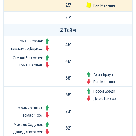
25'
Рян Маннинг
27'
2 Тайм
Томаш Соучек
46'
Владимир Дарида
Степан Чалоупек
46'
Томаш Холеш
Алан Браун
68'
Рян Маннинг
Робби Брэди
68'
Джек Тэйлор
Моймир Читил
73'
Томас Чори
Михаль Садилек
82'
Давид Джурасек