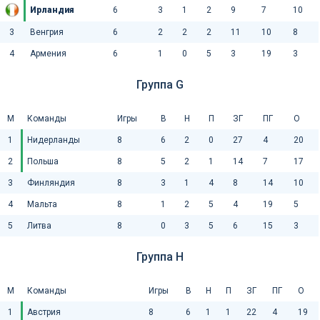
Ирландия
6
3
1
2
9
7
10
3
Венгрия
6
2
2
2
11
10
8
4
Армения
6
1
0
5
3
19
3
Группа G
М
Команды
Игры
В
Н
П
ЗГ
ПГ
О
1
Нидерланды
8
6
2
0
27
4
20
2
Польша
8
5
2
1
14
7
17
3
Финляндия
8
3
1
4
8
14
10
4
Мальта
8
1
2
5
4
19
5
5
Литва
8
0
3
5
6
15
3
Группа H
М
Команды
Игры
В
Н
П
ЗГ
ПГ
О
1
Австрия
8
6
1
1
22
4
19