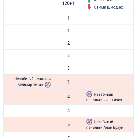
Харви Веил
120+1'
Сэмми Шмодикс
1
1
2
2
3
Незабитый пенальти
3
Моймир Читил
Незабитый
4
пенальти Финн Азаз
4
Незабитый
5
пенальти Алан Браун