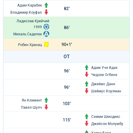
Адам Карабек
82'
Владимир Коуфал
Ладислав Крейчий
1999
86'
Михаль Садилек
90+1'
Робин Хранац
ОТ
Адам Уче Идах
96'
Чидози Огбене
Джеймс Данн
96'
Шеймус Коулман
Ян Климент
103'
Павел Шулч
Сэмми Шмодикс
115'
Джейсон Молумбу