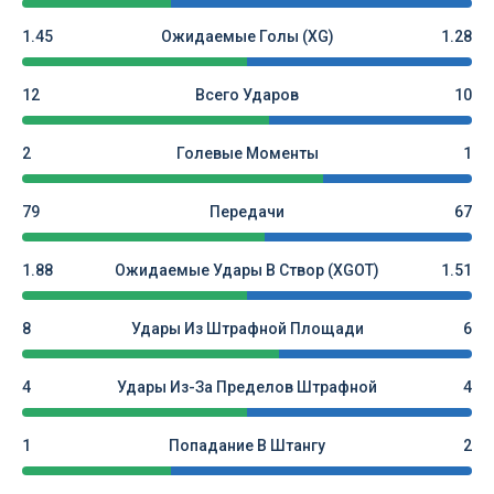
1.45
Ожидаемые Голы (xG)
1.28
12
Всего Ударов
10
2
Голевые Моменты
1
79
Передачи
67
1.88
Ожидаемые Удары В Створ (xGOT)
1.51
8
Удары Из Штрафной Площади
6
4
Удары Из-За Пределов Штрафной
4
1
Попадание В Штангу
2