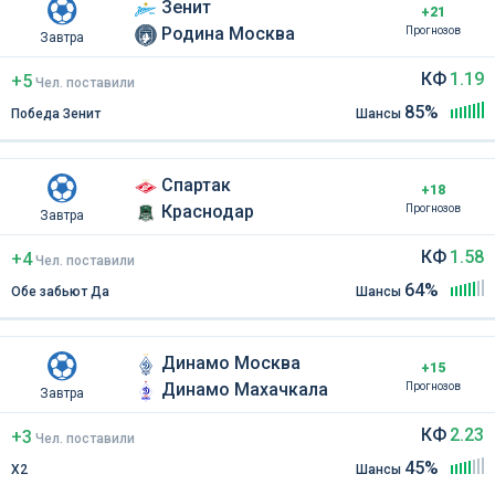
Зенит
+21
Родина Москва
Прогнозов
Завтра
КФ
1.19
+5
Чел
.
поставили
85%
Победа Зенит
Шансы
Спартак
+18
Краснодар
Прогнозов
Завтра
КФ
1.58
+4
Чел
.
поставили
64%
Обе забьют Да
Шансы
Динамо Москва
+15
Динамо Махачкала
Прогнозов
Завтра
КФ
2.23
+3
Чел
.
поставили
45%
Х2
Шансы