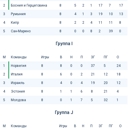
2
Босния и Герцеговина
8
5
2
1
17
7
17
3
Румыния
8
4
1
3
19
10
13
4
Кипр
8
2
2
4
11
11
8
5
Сан-Марино
8
0
0
8
2
39
0
Группа I
М
Команды
Игры
В
Н
П
ЗГ
ПГ
О
1
Норвегия
8
8
0
0
37
5
24
2
Италия
8
6
0
2
21
12
18
3
Израиль
8
4
0
4
19
20
12
4
Эстония
8
1
1
6
8
21
4
5
Молдова
8
0
1
7
5
32
1
Группа J
М
Команды
Игры
В
Н
П
ЗГ
ПГ
О