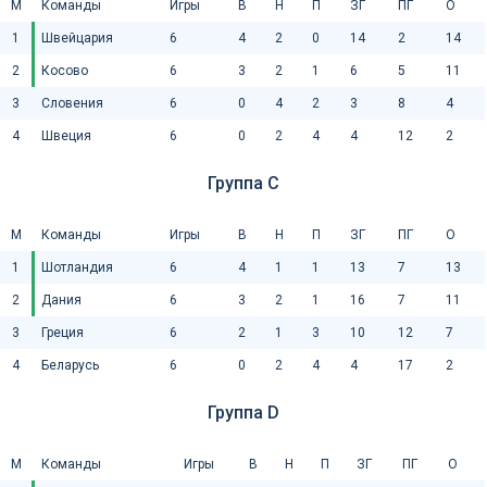
М
Команды
Игры
В
Н
П
ЗГ
ПГ
О
1
Швейцария
6
4
2
0
14
2
14
2
Косово
6
3
2
1
6
5
11
3
Словения
6
0
4
2
3
8
4
4
Швеция
6
0
2
4
4
12
2
Группа C
М
Команды
Игры
В
Н
П
ЗГ
ПГ
О
1
Шотландия
6
4
1
1
13
7
13
2
Дания
6
3
2
1
16
7
11
3
Греция
6
2
1
3
10
12
7
4
Беларусь
6
0
2
4
4
17
2
Группа D
М
Команды
Игры
В
Н
П
ЗГ
ПГ
О