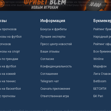
озы
Информация
Букмеке
ы прогнозов
Бонусы и фрибеты
Рейтинг бук
нозы на футбол
Лучшие эксперты
Народный р
огнозов
Пресс центр новостей
Рейтинг оф
нозы на спорт
Ваши отзывы
Все букмек
ы по трендам
Согласие
Winline
ы на футбол
Конфиденциальность
Марафон
 на хоккей
Соглашение
Лига Ставок
ы на теннис
Telegram чат
BetBoom
ы на баскетбол
Скачать приложение
БЕТСИТИ
с прогнозы
Ответственная игра
БК Pari