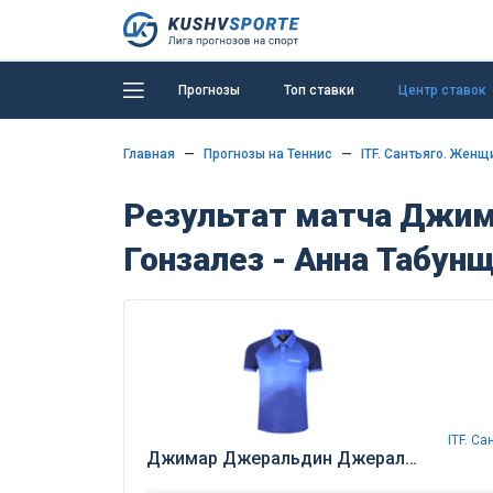
Прогнозы
Топ ставки
Центр ставок
Главная
Прогнозы на Теннис
ITF. Сантьяго. Жен
Результат матча Джи
Гонзалез - Анна Табун
ITF. С
Джимар Джеральдин Джеральд Гонзалез