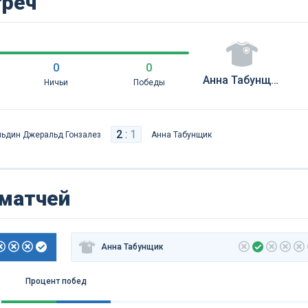
треч
0
0
Анна Табунщик
Ничьи
Победы
2
:
1
ьдин Джеральд Гонзалез
Анна Табунщик
 матчей
Анна Табунщик
Процент побед