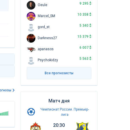
9 295 $
Oeule
10 358 $
Marcel_SM
5 340 $
gord_st
15 379 $
Darkness27
6 007 $
apanasos
5 563 $
Psychokidzy
Все прогнозисты
огнозы
Матч дня
Чемпионат России. Премьер-
лига
20:30