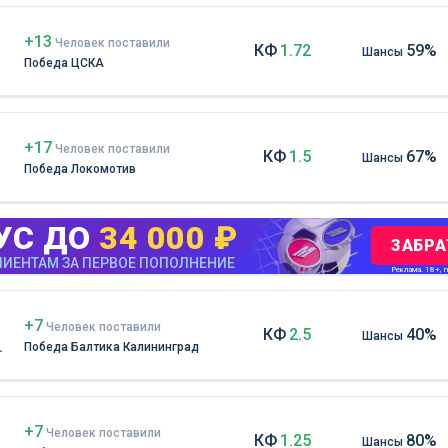
+13
Чел
овек
поставили
КФ
1.72
59%
Шансы
Победа ЦСКА
+17
Чел
овек
поставили
КФ
1.5
67%
Шансы
Победа Локомотив
УС ДО
34 000 ₽
ЗАБРА
ИЕНТАМ ЗА ПЕРВОЕ ПОПОЛНЕНИЕ
Реклама. 18+, m
+7
Чел
овек
поставили
КФ
2.5
40%
Шансы
Победа Балтика Калининград
+7
Чел
овек
поставили
КФ
1.25
80%
Шансы