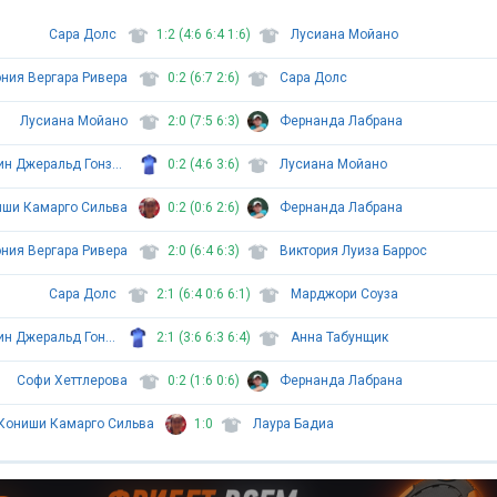
Сара Долс
1:2 (4:6 6:4 1:6)
Лусиана Мойано
ния Вергара Ривера
0:2 (6:7 2:6)
Сара Долс
Лусиана Мойано
2:0 (7:5 6:3)
Фернанда Лабрана
Джимар Джеральдин Джеральд Гонзалез
0:2 (4:6 3:6)
Лусиана Мойано
ши Камарго Сильва
0:2 (0:6 2:6)
Фернанда Лабрана
ния Вергара Ривера
2:0 (6:4 6:3)
Виктория Луиза Баррос
Сара Долс
2:1 (6:4 0:6 6:1)
Марджори Соуза
Джимар Джеральдин Джеральд Гонзалез
2:1 (3:6 6:3 6:4)
Анна Табунщик
Софи Хеттлерова
0:2 (1:6 0:6)
Фернанда Лабрана
Кониши Камарго Сильва
1:0
Лаура Бадиа