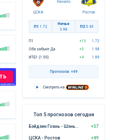
Начало
ЦСКА
Ростов
Ничья
П1
1.72
П2
5.43
3.98
П1
+13
1.72
Обе забьют Да
+5
1.98
ИТБ1 (1.50)
+4
1.89
Прогнозов: +49
ТЬ
arathonbet.ru
Смотреть на
Топ 5 прогнозов сегодня
Бэйдзин Гоань - Шэньчжэнь Пэн Сити
+57
ЦСКА - Ростов
+49