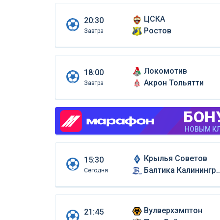
ЦСКА
20:30
Ростов
Завтра
Локомотив
18:00
Акрон Тольятти
Завтра
БОН
НОВЫМ КЛ
Крылья Советов
15:30
Балтика Калининград
Сегодня
Вулверхэмптон
21:45