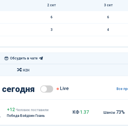
2 сет
3 сет
6
6
3
4
😎
Обсудить в чате
H2H
 сегодня
Live
Все пр
+12
Чел
овек
поставили
КФ
1.37
73%
Шансы
Победа Бэйдзин Гоань