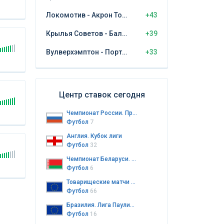
Локомотив - Акрон Тольятти
+43
Крылья Советов - Балтика Калининград
+39
Вулверхэмптон - Порт Вэйл
+33
Центр ставок сегодня
Чемпионат России. Премьер-лига
Футбол
7
Англия. Кубок лиги
Футбол
32
Чемпионат Беларуси. Высшая лига
Футбол
6
Товарищеские матчи клубов
Футбол
66
Бразилия. Лига Паулиста до 20 лет
Футбол
16