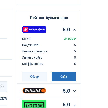
Рейтинг букмекеров
5.0
Бонус
34 000 ₽
Надежность
5
Линия в прематче
5
Линия в лайве
5
Коэффициенты
5
Обзор
Сайт
5.0
20%
5.0