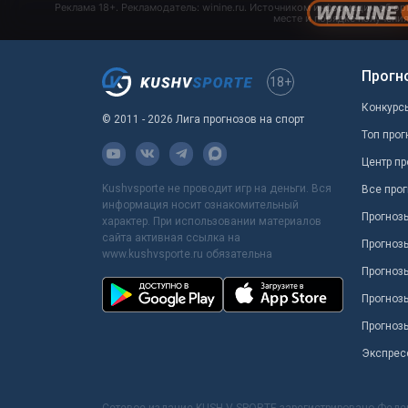
Прогн
18+
Конкурс
© 2011 - 2026 Лига прогнозов на спорт
Топ прог
Центр пр
Kushvsporte не проводит игр на деньги. Вся
Все прог
информация носит ознакомительный
Прогноз
характер. При использовании материалов
сайта активная ссылка на
Прогноз
www.kushvsporte.ru обязательна
Прогнозы
Прогноз
Прогноз
Экспрес