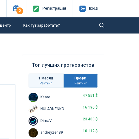
Регистр
ация
Вход
2
-центр
Как тут заработать?
Топ лучших прогнозистов
1 месяц
Профи
Рейтинг
Рейтинг
47 551 $
Ksare
16 190 $
NULADNENKO
23 483 $
DimaV
10 112 $
andreyzen89