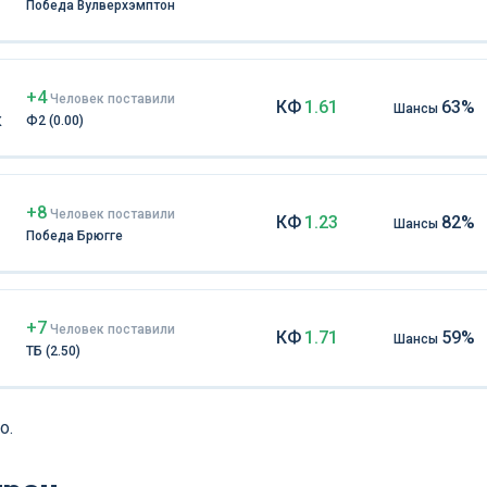
Победа Вулверхэмптон
+4
Чел
овек
поставили
КФ
1.61
63%
Шансы
к
Ф2 (0.00)
+8
Чел
овек
поставили
КФ
1.23
82%
Шансы
Победа Брюгге
+7
Чел
овек
поставили
КФ
1.71
59%
Шансы
ТБ (2.50)
о.