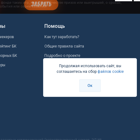
ры
Помощь
мекеров
Как тут заработать?
ейтинг БК
Общие правила сайта
шорных БК
Подробно о проекте
еры
Школа ставок
Продолжая использовать сайт, вы
соглашаетесь на сбор
файлов cookie
Вопрос-ответ
Контакты
Ок