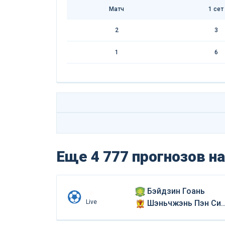
Матч
1 сет
2
3
1
6
Еще 4 777 прогнозов
на
Бэйдзин Гоань
Live
Шэньчжэнь Пэн Сити