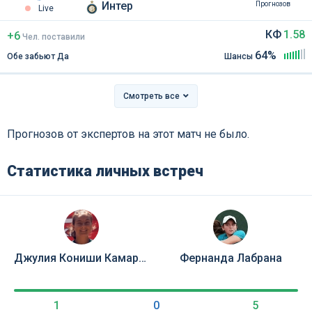
Интер
Прогнозов
Live
КФ
1.58
+6
Чел
.
поставили
64%
Обе забьют Да
Шансы
Смотреть все
Прогнозов от экспертов на этот матч не было.
Статистика личных встреч
Джулия Кониши Камарго Сильва
Фернанда Лабрана
1
0
5