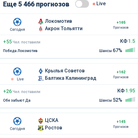
Еще 5 466 прогнозов
Live
Локомотив
+165
Акрон Тольятти
Прогнозов
Сегодня
КФ
1.5
+55
Чел
.
поставили
67%
Победа Локомотив
Шансы
Крылья Советов
+162
Балтика Калининград
Прогнозов
Live
КФ
1.95
+26
Чел
.
поставили
52%
Обе забьют Да
Шансы
ЦСКА
+145
Ростов
Прогнозов
Сегодня