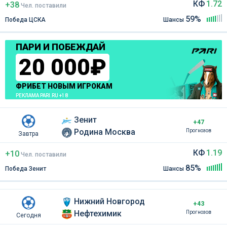
КФ
1.72
+38
Чел
.
поставили
59%
Победа ЦСКА
Шансы
ПАРИ И ПОБЕЖДАЙ
20 000₽
ФРИБЕТ НОВЫМ ИГРОКАМ
РЕКЛАМА PARI.RU +18
Зенит
+47
Родина Москва
Прогнозов
Завтра
КФ
1.19
+10
Чел
.
поставили
85%
Победа Зенит
Шансы
Нижний Новгород
+43
Нефтехимик
Прогнозов
Сегодня