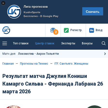
×
Лига прогнозов
Скачать
KushvSporte
Бесплатно - В Google Play
Регистр
.
Вход
2
Топ ставки
Центр ставок
Эксперты
Бонусы
Тренды
Букмекеры
Пресс-центр
Матч дня
Локомотив - Акрон Тольятти
Как тут заработать?
Главная
Прогнозы на Теннис
ITF. Сантьяго. Женщины
Результат матча Джулия Кониши
Камарго Сильва - Фернанда Лабрана 26
марта 2026