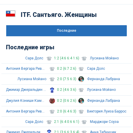
ITF. Сантьяго. Женщины
Последниe
Последние игры
Сара Долс
1:2 (4:6 6:4 1:6)
Лусиана Мойано
Антония Вергара Ривера
0:2 (6:7 2:6)
Сара Долс
Лусиана Мойано
2:0 (7:5 6:3)
Фернанда Лабрана
Джимар Джеральдин Джеральд Гонзалез
0:2 (4:6 3:6)
Лусиана Мойано
Джулия Кониши Камарго Сильва
0:2 (0:6 2:6)
Фернанда Лабрана
Антония Вергара Ривера
2:0 (6:4 6:3)
Виктория Луиза Баррос
Сара Долс
2:1 (6:4 0:6 6:1)
Марджори Соуза
Джимар Джеральдин Джеральд Гонзалез
2:1 (3:6 6:3 6:4)
Анна Табунщик