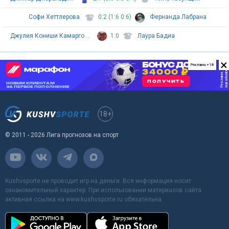
Софи Хеттлерова
0:2 (1:6 0:6)
Фернанда Лабрана
Джулия Кониши Камарго Сильва
1:0
Лаура Бадиа
×
Реклама +18
18+
© 2011 - 2026 Лига прогнозов на спорт
Kushvsporte не проводит игр на деньги. Вся информация носит
ознакомительный характер. При использовании материалов сайта
активная ссылка на www.kushvsporte.ru обязательна