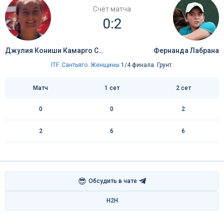
Счёт матча
0:2
Джулия Кониши Камарго Сильва
Фернанда Лабрана
ITF. Сантьяго. Женщины
1/4 финала. Грунт.
Матч
1 сет
2 сет
0
0
2
2
6
6
😎
Обсудить в чате
H2H