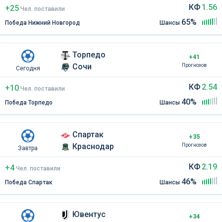
КФ
1.56
+25
Чел
.
поставили
65%
Победа Нижний Новгород
Шансы
Торпедо
+41
Сочи
Прогнозов
Сегодня
КФ
2.54
+10
Чел
.
поставили
40%
Победа Торпедо
Шансы
Спартак
+35
Краснодар
Прогнозов
Завтра
КФ
2.19
+4
Чел
.
поставили
46%
Победа Спартак
Шансы
Ювентус
+34