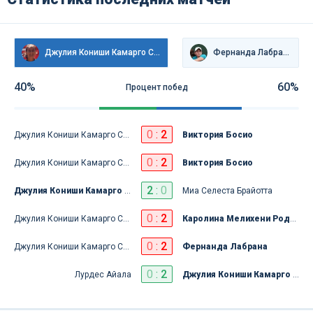
Джулия Кониши Камарго Сильва
Фернанда Лабрана
40%
60%
Процент побед
0
:
2
Джулия Кониши Камарго Сильва
Виктория Босио
0
:
2
Джулия Кониши Камарго Сильва
Виктория Босио
2
:
0
Джулия Кониши Камарго Сильва
Миа Селеста Брайотта
0
:
2
Джулия Кониши Камарго Сильва
Каролина Мелихени Родригес Альвес
0
:
2
Джулия Кониши Камарго Сильва
Фернанда Лабрана
0
:
2
Лурдес Айала
Джулия Кониши Камарго Сильва