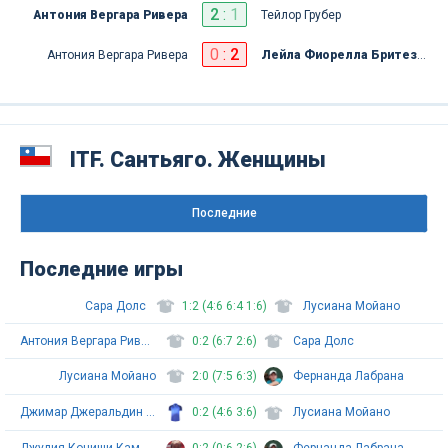
2
:
1
Антония Вергара Ривера
Тейлор Грубер
0
:
2
Антония Вергара Ривера
Лейла Фиорелла Бритез Риссо
ITF. Сантьяго. Женщины
Последниe
Последние игры
Сара Долс
1:2 (4:6 6:4 1:6)
Лусиана Мойано
Антония Вергара Ривера
0:2 (6:7 2:6)
Сара Долс
Лусиана Мойано
2:0 (7:5 6:3)
Фернанда Лабрана
Джимар Джеральдин Джеральд Гонзалез
0:2 (4:6 3:6)
Лусиана Мойано