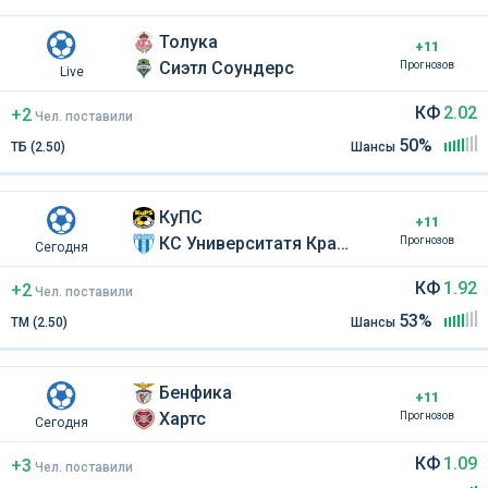
Толука
+11
Сиэтл Соундерс
Прогнозов
Live
КФ
2.02
+2
Чел
.
поставили
50%
ТБ (2.50)
Шансы
КуПС
+11
КС Университатя Крайова
Прогнозов
Сегодня
КФ
1.92
+2
Чел
.
поставили
53%
ТМ (2.50)
Шансы
Бенфика
+11
Хартс
Прогнозов
Сегодня
КФ
1.09
+3
Чел
.
поставили