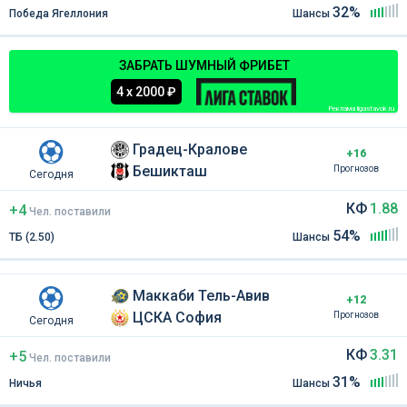
32%
Победа Ягеллония
Шансы
ЗАБРАТЬ ШУМНЫЙ ФРИБЕТ
4 х 2000 ₽
Реклама ligastavok.ru
Градец-Кралове
+16
Бешикташ
Прогнозов
Сегодня
КФ
1.88
+4
Чел
.
поставили
54%
ТБ (2.50)
Шансы
Маккаби Тель-Авив
+12
ЦСКА София
Прогнозов
Сегодня
КФ
3.31
+5
Чел
.
поставили
31%
Ничья
Шансы