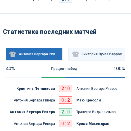
Статистика последних матчей
Антония Вергара Ривера
Виктория Луиза Баррос
40%
100%
Процент побед
2
:
0
Кристина Пеницкова
Антония Вергара Ривера
0
:
2
Антония Вергара Ривера
Маю Кроссли
2
:
0
Антония Вергара Ривера
Тринетра Виджаякумар
0
:
2
Антония Вергара Ривера
Криша Махендран