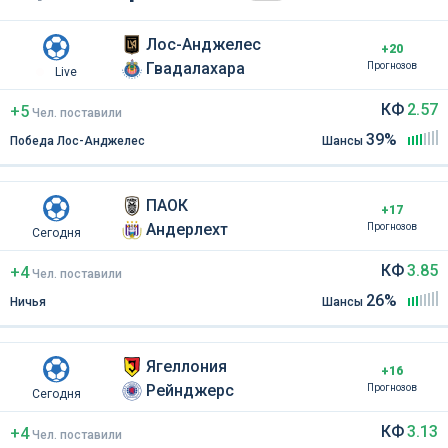
Лос-Анджелес
+20
Гвадалахара
Прогнозов
Live
КФ
2.57
+5
Чел
.
поставили
39%
Победа Лос-Анджелес
Шансы
ПАОК
+17
Андерлехт
Прогнозов
Сегодня
КФ
3.85
+4
Чел
.
поставили
26%
Ничья
Шансы
Ягеллония
+16
Рейнджерс
Прогнозов
Сегодня
КФ
3.13
+4
Чел
.
поставили