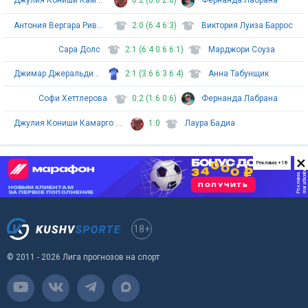
Джулия Кониши Камарго Сильва
0:2 (0:6 2:6)
Фернанда Лабрана
Антония Вергара Ривера
2:0 (6:4 6:3)
Виктория Луиза Баррос
Сара Долс
2:1 (6:4 0:6 6:1)
Марджори Соуза
Джимар Джеральдин Джеральд Гонзалез
2:1 (3:6 6:3 6:4)
Анна Табунщик
Софи Хеттлерова
0:2 (1:6 0:6)
Фернанда Лабрана
Джулия Кониши Камарго Сильва
1:0
Лаура Бадиа
×
Реклама +18
18+
© 2011 - 2026 Лига прогнозов на спорт