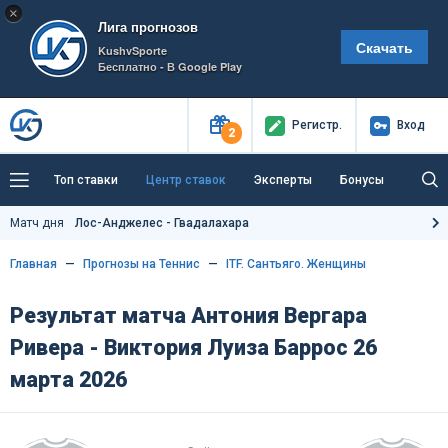
×
Лига прогнозов
Скачать
KushvSporte
Бесплатно - В Google Play
Регистр
.
Вход
2
Топ ставки
Центр ставок
Эксперты
Бонусы
Тренды
Букмекеры
Пресс-центр
Матч дня
Лос-Анджелес - Гвадалахара
Как тут заработать?
Главная
Прогнозы на Теннис
ITF. Сантьяго. Женщины
Результат матча Антония Вергара
Ривера - Виктория Луиза Баррос 26
марта 2026