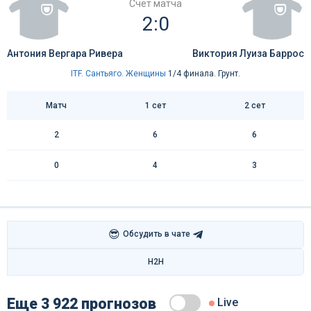
Счёт матча
2:0
Антония Вергара Ривера
Виктория Луиза Баррос
ITF. Сантьяго. Женщины
1/4 финала. Грунт.
Матч
1 сет
2 сет
2
6
6
0
4
3
😎
Обсудить в чате
H2H
Еще 3 922 прогнозов
Live