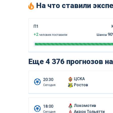
На что ставили экс
П1
+2
90
чел
овек
поставили
Шансы
Еще 4 376 прогнозов
на
ЦСКА
20:30
Ростов
Сегодня
Локомотив
18:00
Акрон Тольятти
Сегодня