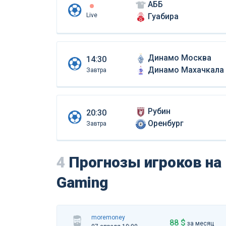
АББ
Live
Гуабира
Динамо Москва
14:30
Динамо Махачкала
Завтра
Рубин
20:30
Оренбург
Завтра
4
Прогнозы игроков на 
Gaming
moremoney
88 $
за месяц