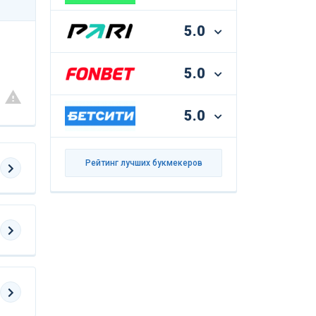
5.0
5.0
5.0
Рейтинг лучших букмекеров