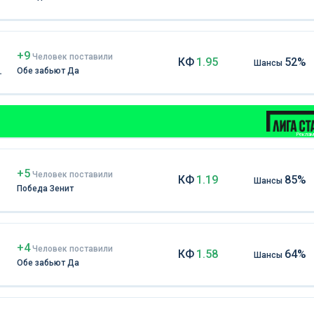
+9
Чел
овек
поставили
КФ
1.95
52%
Шансы
Обе забьют Да
Реклама
+5
Чел
овек
поставили
КФ
1.19
85%
Шансы
Победа Зенит
+4
Чел
овек
поставили
КФ
1.58
64%
Шансы
Обе забьют Да