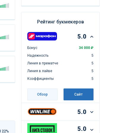
Рейтинг букмекеров
5.0
Бонус
34 000 ₽
Надежность
5
Линия в прематче
5
Линия в лайве
5
Коэффициенты
5
Обзор
Сайт
5.0
5.0
I 22%