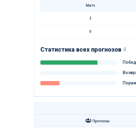
Матч
2
0
Статистика всех прогнозов
4
Побе
Возвр
Пора
Прогнозы