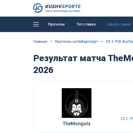
Прогнозы
Топ ставки
Центр ставок
Главная
Прогнозы на Киберспорт
CS 2. PGL Bucha
Результат матча TheMo
2026
CS 2. P
TheMongolz