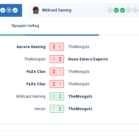
Wildcard Gaming
Процент побед
2
:
0
Aurora Gaming
TheMongolz
0
:
2
TheMongolz
Rune Eaters Esports
2
:
1
FaZe Clan
TheMongolz
2
:
1
FaZe Clan
TheMongolz
0
:
2
Wildcard Gaming
TheMongolz
1
:
2
Heroic
TheMongolz