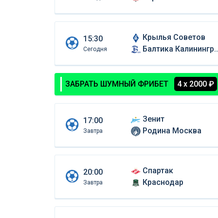
Крылья Советов
15:30
Балтика Калининград
Сегодня
ЗАБРАТЬ ШУМНЫЙ ФРИБЕТ
4 х 2000 ₽
Зенит
17:00
Родина Москва
Завтра
Спартак
20:00
Краснодар
Завтра