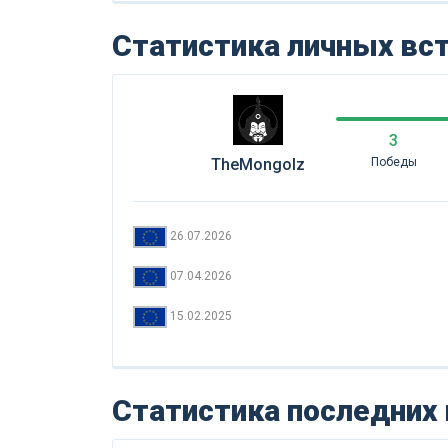
Статистика личных вс
3
TheMongolz
Победы
26.07.2026
07.04.2026
15.02.2025
Статистика последних