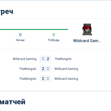
треч
0
0
Ничьи
Победы
Wildcard Gaming
0
:
2
Wildcard Gaming
TheMongolz
2
:
0
TheMongolz
Wildcard Gaming
2
:
0
TheMongolz
Wildcard Gaming
 матчей