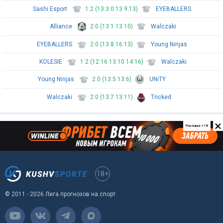
Sashi Esport
1:2 (13:3 0:13 9:13)
EYEBALLERS
Alliance
2:0 (13:1 13:10)
Walczaki
EYEBALLERS
2:0 (13:8 16:13)
Young Ninjas
KOLESIE
1:2 (12:16 13:10 14:16)
Walczaki
Young Ninjas
2:0 (13:5 13:6)
UNiTY
Walczaki
2:0 (13:7 13:11)
Tricked
×
Реклама +18
18+
© 2011 - 2026 Лига прогнозов на спорт