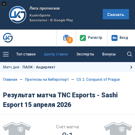
×
Лига прогнозов
Скачать
KushvSporte
Бесплатно - В Google Play
Регистр
.
Вход
2
Топ ставки
Центр ставок
Эксперты
Бонусы
Тренды
Букмекеры
Пресс-центр
Матч дня
ПАОК - Андерлехт
Как тут заработать?
Главная
Прогнозы на Киберспорт
CS 2. Conquest of Prague
Результат матча TNC Esports - Sashi
Esport 15 апреля 2026
Счёт матча