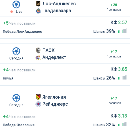
Лос-Анджелес
+20
Гвадалахара
Прогнозов
Live
КФ
2.57
+5
Чел
.
поставили
39%
Победа Лос-Анджелес
Шансы
ПАОК
+17
Андерлехт
Прогнозов
Сегодня
КФ
3.85
+4
Чел
.
поставили
26%
Ничья
Шансы
Ягеллония
+17
Рейнджерс
Прогнозов
Сегодня
КФ
3.13
+4
Чел
.
поставили
32%
Победа Ягеллония
Шансы