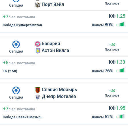
Порт Вэйл
Прогнозов
Сегодня
КФ
1.25
+7
Чел
.
поставили
80%
Победа Вулверхэмптон
Шансы
Бавария
+20
Астон Вилла
Прогнозов
Сегодня
КФ
1.33
+5
Чел
.
поставили
76%
ТБ (2.50)
Шансы
Славия Мозырь
+20
Днепр Могилёв
Прогнозов
Сегодня
КФ
1.95
+7
Чел
.
поставили
52%
Победа Славия Мозырь
Шансы