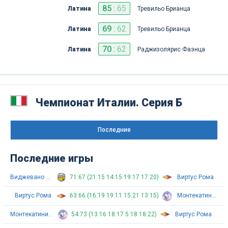
85
:
65
Латина
Тревильо Брианца
69
:
62
Латина
Тревильо Брианца
70
:
62
Латина
Раджизолярис Фаэнца
Чемпионат Италии. Серия Б
Последниe
Последние игры
Виджевано 1955
71:67 (21:15 14:15 19:17 17:20)
Виртус Рома
Виртус Рома
63:66 (16:19 19:11 15:21 13:15)
Монтекатини-Терме
Монтекатини-Терме
54:73 (13:16 18:17 5:18 18:22)
Виртус Рома