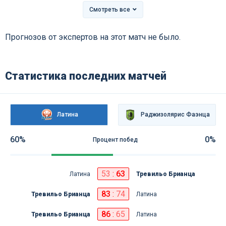
Смотреть все
Прогнозов от экспертов на этот матч не было.
Статистика последних матчей
Латина
Раджизолярис Фаэнца
60%
0%
Процент побед
53
:
63
Латина
Тревильо Брианца
83
:
74
Тревильо Брианца
Латина
86
:
65
Тревильо Брианца
Латина