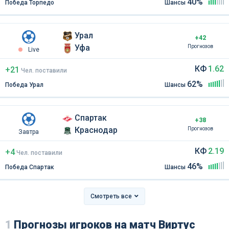
40%
Победа Торпедо
Шансы
Урал
+42
Уфа
Прогнозов
Live
КФ
1.62
+21
Чел
.
поставили
62%
Победа Урал
Шансы
Спартак
+38
Краснодар
Прогнозов
Завтра
КФ
2.19
+4
Чел
.
поставили
46%
Победа Спартак
Шансы
Смотреть все
1
Прогнозы игроков на матч Виртус