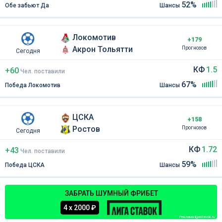
52%
Обе забьют Да
Шансы
Локомотив
+179
Акрон Тольятти
Прогнозов
Сегодня
КФ
1.5
+60
Чел
.
поставили
67%
Победа Локомотив
Шансы
ЦСКА
+158
Ростов
Прогнозов
Сегодня
КФ
1.72
+43
Чел
.
поставили
59%
Победа ЦСКА
Шансы
ЗАБРАТЬ ШУМНЫЙ ФРИБЕТ
4 х 2000 ₽
Реклама ligastavok.ru