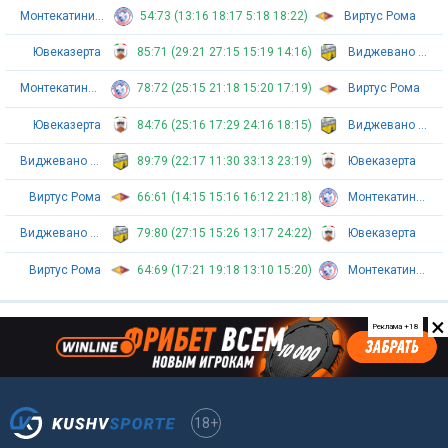
Монтекатини-Терме
54:73 (13:16 18:17 5:18 18:22)
Виртус Рома
Ювеказерта
85:71 (29:21 27:15 15:19 14:16)
Виджевано 1955
Монтекатини-Терме
78:72 (25:15 21:18 15:20 17:19)
Виртус Рома
Ювеказерта
84:76 (25:16 17:29 24:16 18:15)
Виджевано 1955
Виджевано 1955
89:79 (22:17 11:30 33:13 23:19)
Ювеказерта
Виртус Рома
66:61 (14:15 15:16 16:12 21:18)
Монтекатини-Терме
Виджевано 1955
79:80 (27:15 15:26 13:17 24:22)
Ювеказерта
Виртус Рома
64:69 (17:21 19:18 13:10 15:20)
Монтекатини-Терме
×
Реклама +18
18+