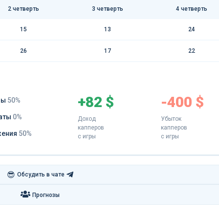
2 четв
ерть
3 четв
ерть
4 четв
ерть
15
13
24
26
17
22
+82 $
-400 $
ды
50%
аты
0%
Доход
Убыток
капперов
капперов
жения
50%
с игры
с игры
😎
Обсудить в чате
Прогнозы