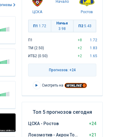
Начало
огнозы
ЦСКА
Ростов
Ничья
П1
1.72
П2
5.43
3.98
П1
+8
1.72
ТМ (2.50)
+2
1.83
ИТБ2 (0.50)
+2
1.65
Прогнозов: +24
Смотреть на
Топ 5 прогнозов сегодня
ЦСКА - Ростов
+24
ама winline.ru
Локомотив - Акрон Тольятти
+21