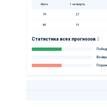
Матч
1 четв
ерть
79
27
80
15
Статистика всех прогнозов
2
Побе
Возвр
Пора