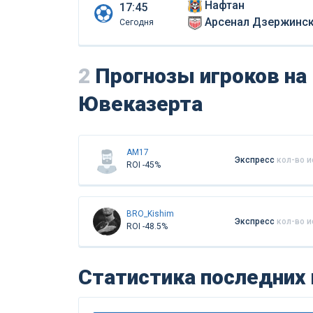
Нафтан
17:45
Арсенал Дзержинс
Сегодня
2
Прогнозы игроков на
Ювеказерта
AM17
Экспресс
кол-во 
ROI -45%
BRO_Kishim
Экспресс
кол-во 
ROI -48.5%
Статистика последних