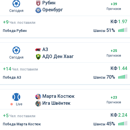
Рубин
+39
Оренбург
Прогнозов
Сегодня
КФ
1.97
+9
Чел
.
поставили
51%
Победа Рубин
Шансы
АЗ
+25
АДО Ден Хааг
Прогнозов
Сегодня
КФ
1.44
+14
Чел
.
поставили
70%
Победа АЗ
Шансы
Марта Костюк
+23
Ига Швёнтек
Прогнозов
Live
КФ
2.24
+5
Чел
.
поставили
45%
Победа Марта Костюк
Шансы