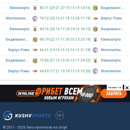
Ювеказерта
85:71 (29:21 27:15 15:19 14:16)
Виджевано 1955
Монтекатини-Терме
78:72 (25:15 21:18 15:20 17:19)
Виртус Рома
Ювеказерта
84:76 (25:16 17:29 24:16 18:15)
Виджевано 1955
Виджевано 1955
89:79 (22:17 11:30 33:13 23:19)
Ювеказерта
Виртус Рома
66:61 (14:15 15:16 16:12 21:18)
Монтекатини-Терме
Виджевано 1955
79:80 (27:15 15:26 13:17 24:22)
Ювеказерта
Виртус Рома
64:69 (17:21 19:18 13:10 15:20)
Монтекатини-Терме
×
Реклама +18
18+
© 2011 - 2026 Лига прогнозов на спорт