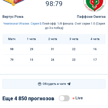
98:79
Виртус Рома
Паффони Омегна
Чемпионат Италии. Серия Б
Плей-офф. 1/8 финала. Счет серии 1:0 (Серия
до 3-х побед)
Матч
1 четв
2 четв
3 четв
4 четв
98
29
31
22
16
79
15
24
23
17
😎
Обсудить в чате
Еще 4 850 прогнозов
Live