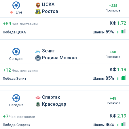
ЦСКА
+238
Ростов
Прогнозов
Live
КФ
1.72
+59
Чел
.
поставили
59%
Победа ЦСКА
Шансы
Зенит
+58
Родина Москва
Прогнозов
Сегодня
КФ
1.19
+12
Чел
.
поставили
85%
Победа Зенит
Шансы
Спартак
+45
Краснодар
Прогнозов
Сегодня
КФ
2.19
+7
Чел
.
поставили
46%
Победа Спартак
Шансы