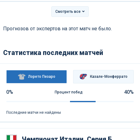
Смотреть все
Прогнозов от экспертов на этот матч не было.
Статистика последних матчей
Лорето Пезаро
Казале-Монферрато
0%
40%
Процент побед
Последние матчи не найдены
Чемпионат Италии. Серия Б