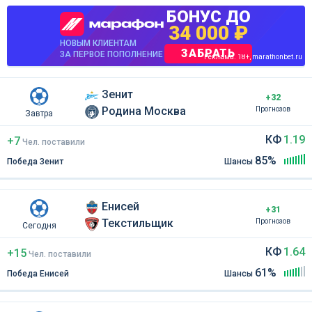
БОНУС ДО
34 000 ₽
НОВЫМ КЛИЕНТАМ
ЗАБРАТЬ
ЗА ПЕРВОЕ ПОПОЛНЕНИЕ
Реклама. 18+, marathonbet.ru
Зенит
+32
Родина Москва
Прогнозов
Завтра
КФ
1.19
+7
Чел
.
поставили
85%
Победа Зенит
Шансы
Енисей
+31
Текстильщик
Прогнозов
Сегодня
КФ
1.64
+15
Чел
.
поставили
61%
Победа Енисей
Шансы