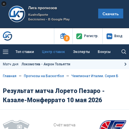
×
Лига прогнозов
Скачать
KushvSporte
Бесплатно - В Google Play
Регистр
.
Вход
2
Топ ставки
Центр ставок
Эксперты
Бонусы
Тренды
Букмекеры
Пресс-центр
Матч дня
Локомотив - Акрон Тольятти
Как тут заработать?
Главная
Прогнозы на Баскетбол
Чемпионат Италии. Серия Б
Результат матча Лорето Пезаро -
Казале-Монферрато 10 мая 2026
Счёт матча