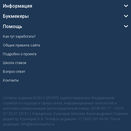
Информация
Букмекеры
Помощь
Как тут заработать?
Общие правила сайта
Подробно о проекте
Школа ставок
Вопрос-ответ
Контакты
Сетевое издание KUSH V SPORTE зарегистрировано Федеральной
службой по надзору в сфере связи, информационных технологий и
массовых коммуникаций (регистрационный номер: ЭЛ № ФС 77 - 73310
ОТ 20.07.2018 г.) Учредитель: Кушнарев Виталий Александрович Главный
редактор: Кушнарев В.А. Телефон редакции: +7 (905) 941-56-96. Почта
редакции: info@kushvsporte.ru.