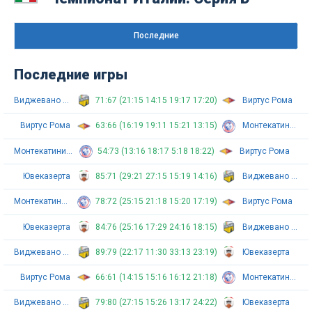
Последниe
Последние игры
Виджевано 1955
71:67 (21:15 14:15 19:17 17:20)
Виртус Рома
Виртус Рома
63:66 (16:19 19:11 15:21 13:15)
Монтекатини-Терме
Монтекатини-Терме
54:73 (13:16 18:17 5:18 18:22)
Виртус Рома
Ювеказерта
85:71 (29:21 27:15 15:19 14:16)
Виджевано 1955
Монтекатини-Терме
78:72 (25:15 21:18 15:20 17:19)
Виртус Рома
Ювеказерта
84:76 (25:16 17:29 24:16 18:15)
Виджевано 1955
Виджевано 1955
89:79 (22:17 11:30 33:13 23:19)
Ювеказерта
Виртус Рома
66:61 (14:15 15:16 16:12 21:18)
Монтекатини-Терме
Виджевано 1955
79:80 (27:15 15:26 13:17 24:22)
Ювеказерта