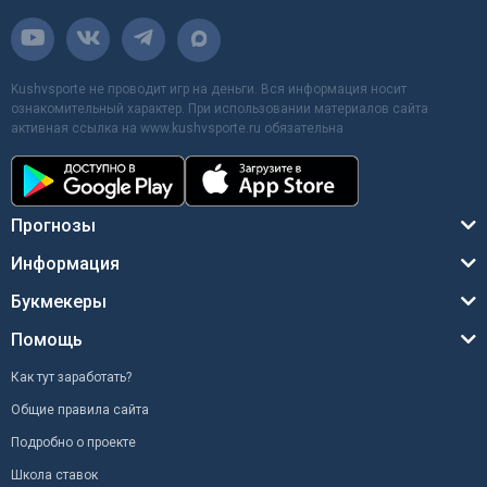
Kushvsporte не проводит игр на деньги. Вся информация носит
ознакомительный характер. При использовании материалов сайта
активная ссылка на www.kushvsporte.ru обязательна
Прогнозы
Информация
Букмекеры
Помощь
Как тут заработать?
Общие правила сайта
Подробно о проекте
Школа ставок