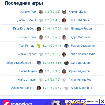
Последние игры
Феликс Гилл
0:2 (6:7 3:6)
Кириян Жакет
Дарвин Бланш
0:2 (2:6 4:6)
Лука Павлович
Пьер-Юге Эрбер
2:1 (6:4 6:7 6:3)
Леандро Риеди
Эмилио Нава
2:0 (6:3 6:3)
Педро Мартинес
Том Гентзш
1:2 (3:6 7:6 4:6)
Роман Сафиуллин
Вилиус Гаубас
0:2 (3:6 1:6)
Пабло Лламас Руис
Роберто Карбаллес Баэна
1:2 (3:6 6:3 1:6)
Хуго Деллиен
Борна Годжо
0:2 (5:7 3:6)
Юрий Родионов
Жайме Фария
2:0 (6:3 7:6)
Лукас Ньюмайер
Алексис Галарно
1:2 (7:5 2:6 5:7)
Федерико Чина
×
Реклама +18