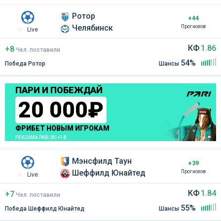
Ротор
+44
Челябинск
Прогнозов
Live
КФ
1.86
+8
Чел
.
поставили
54%
Победа Ротор
Шансы
ПАРИ И ПОБЕЖДАЙ
20 000₽
ФРИБЕТ НОВЫМ ИГРОКАМ
РЕКЛАМА PARI.RU +18
Мэнсфилд Таун
+39
Шеффилд Юнайтед
Прогнозов
Live
КФ
1.84
+7
Чел
.
поставили
55%
Победа Шеффилд Юнайтед
Шансы