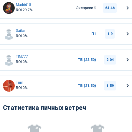
Madrid15
Экспресс
5
64.46
ROI 29.7%
Sailor
П1
1.9
ROI 0%
TIM777
ТБ (23.50)
2.04
ROI 0%
Trim
ТБ (21.50)
1.59
ROI 0%
Статистика личных встреч