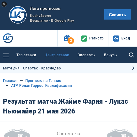
×
Лига прогнозов
Скачать
KushvSporte
Бесплатно - В Google Play
Регистр
.
Вход
2
Топ ставки
Центр ставок
Эксперты
Бонусы
Тренды
Букмекеры
Пресс-центр
Матч дня
Спартак - Краснодар
Как тут заработать?
Главная
Прогнозы на Теннис
ATP. Ролан Гаррос. Квалификация
Результат матча Жайме Фария - Лукас
Ньюмайер 21 мая 2026
Счёт матча