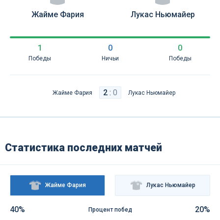
Жайме Фария
Лукас Ньюмайер
1
0
0
Победы
Ничьи
Победы
2
:
0
Жайме Фария
Лукас Ньюмайер
Статистика последних матчей
Жайме Фария
Лукас Ньюмайер
40%
20%
Процент побед