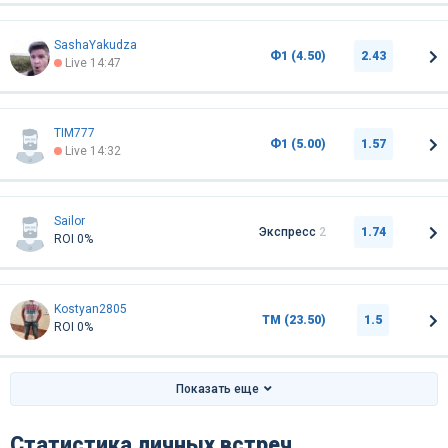
SashaYakudza
Ф1 (4.50)
2.43
Live 14:47
TIM777
Ф1 (5.00)
1.57
Live 14:32
Sailor
Экспресс
2
1.74
ROI 0%
Kostyan2805
ТМ (23.50)
1.5
ROI 0%
Показать еще
Статистика личных встреч