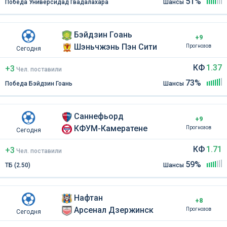
51%
Победа Универсидад Гвадалахара
Шансы
Бэйдзин Гоань
+9
Шэньчжэнь Пэн Сити
Прогнозов
Сегодня
КФ
1.37
+3
Чел
.
поставили
73%
Победа Бэйдзин Гоань
Шансы
Саннефьорд
+9
КФУМ-Камератене
Прогнозов
Сегодня
КФ
1.71
+3
Чел
.
поставили
59%
ТБ (2.50)
Шансы
Нафтан
+8
Арсенал Дзержинск
Прогнозов
Сегодня