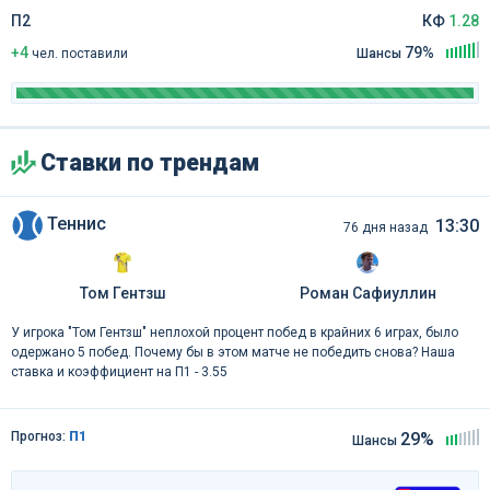
П2
КФ
1.28
+4
79%
чел
.
поставили
Шансы
Ставки по трендам
Теннис
13:30
76 дня назад
Том Гентзш
Роман Сафиуллин
У игрока "Том Гентзш" неплохой процент побед в крайних 6 играх, было
одержано 5 побед. Почему бы в этом матче не победить снова? Наша
ставка и коэффициент на П1 - 3.55
Прогноз:
П1
29%
Шансы