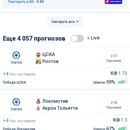
Повторить в БК
3.55
Смотреть все
Еще 4 057 прогнозов
Live
ЦСКА
+17
Ростов
Прогнозов
Завтра
КФ
1.72
+4
Чел
.
поставили
59%
Победа ЦСКА
Шансы
Локомотив
+15
Акрон Тольятти
Прогнозов
Завтра
КФ
1.5
+4
Чел
.
поставили
67%
Победа Локомотив
Шансы