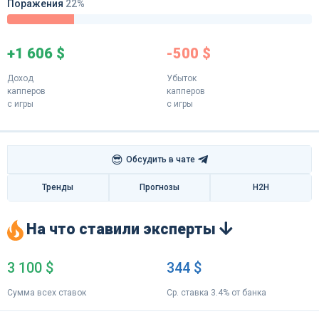
Поражения
22%
+1 606 $
-500 $
Доход
Убыток
капперов
капперов
с игры
с игры
😎
Обсудить в чате
Тренды
Прогнозы
H2H
На что ставили эксперты
3 100 $
344 $
Сумма всех ставок
Ср. ставка 3.4% от банка