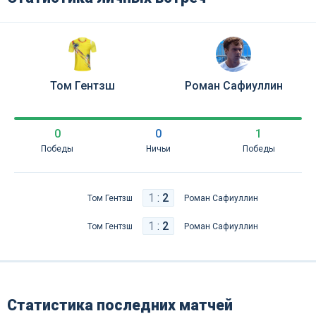
Том Гентзш
Роман Сафиуллин
0
0
1
Победы
Ничьи
Победы
1
:
2
Том Гентзш
Роман Сафиуллин
1
:
2
Том Гентзш
Роман Сафиуллин
Статистика последних матчей