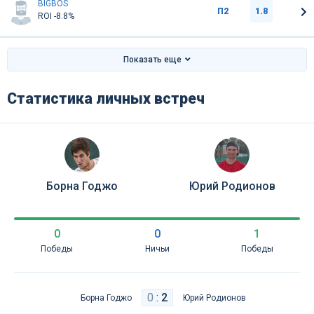
BIGBOS
П2
1.8
ROI -8.8%
Показать еще
Статистика личных встреч
Борна Годжо
Юрий Родионов
0
0
1
Победы
Ничьи
Победы
0
:
2
Борна Годжо
Юрий Родионов