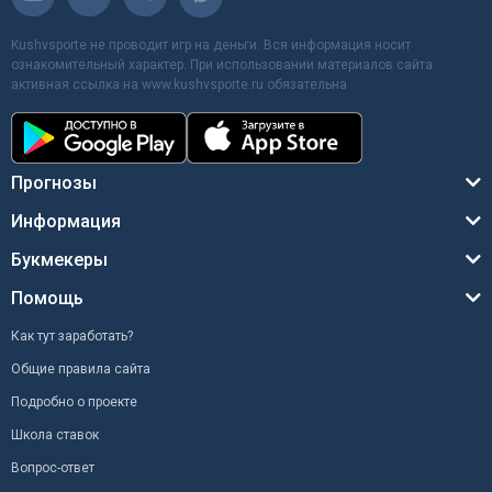
Kushvsporte не проводит игр на деньги. Вся информация носит
ознакомительный характер. При использовании материалов сайта
активная ссылка на www.kushvsporte.ru обязательна
Прогнозы
Информация
Букмекеры
Помощь
Как тут заработать?
Общие правила сайта
Подробно о проекте
Школа ставок
Вопрос-ответ