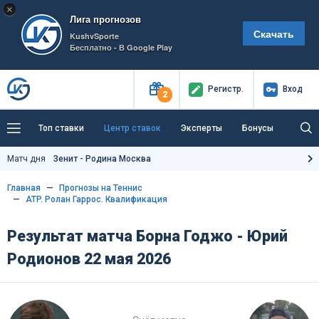
×
Лига прогнозов
Скачать
KushvSporte
Бесплатно - В Google Play
Регистр
.
Вход
2
Топ ставки
Центр ставок
Эксперты
Бонусы
Тренды
Букмекеры
Пресс-центр
Матч дня
Зенит - Родина Москва
Как тут заработать?
Главная
Прогнозы на Теннис
ATP. Ролан Гаррос. Квалификация
Результат матча Борна Годжо - Юрий
Родионов 22 мая 2026