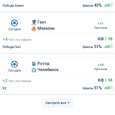
43%
Победа Ахмат
Шансы
Гент
+11
Мехелен
Прогнозов
Сегодня
КФ
1.98
+4
Чел
.
поставили
51%
Победа Гент
Шансы
Ротор
+10
Челябинск
Прогнозов
Сегодня
КФ
1.98
+2
Чел
.
поставили
51%
Х2
Шансы
Смотреть все