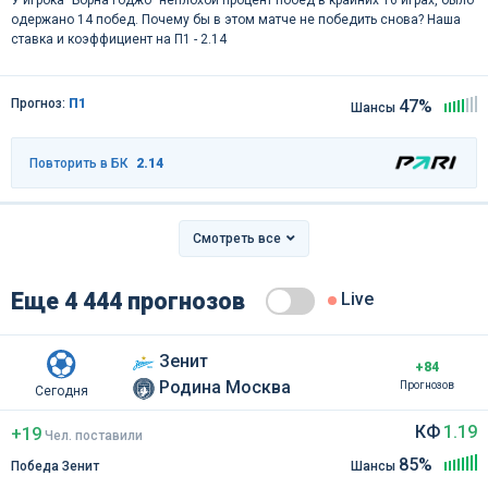
одержано 14 побед. Почему бы в этом матче не победить снова? Наша
ставка и коэффициент на П1 - 2.14
Прогноз:
П1
47%
Шансы
Повторить в БК
2.14
Смотреть все
Еще 4 444 прогнозов
Live
Зенит
+84
Родина Москва
Прогнозов
Сегодня
КФ
1.19
+19
Чел
.
поставили
85%
Победа Зенит
Шансы