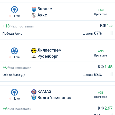
Зволле
+40
Аякс
Прогнозов
Live
КФ
1.5
+13
Чел
.
поставили
67%
Победа Аякс
Шансы
Лиллестрём
+35
Русенборг
Прогнозов
Live
КФ
1.48
+6
Чел
.
поставили
68%
Обе забьют Да
Шансы
КАМАЗ
+31
Волга Ульяновск
Прогнозов
Live
КФ
2.97
+6
Чел
.
поставили