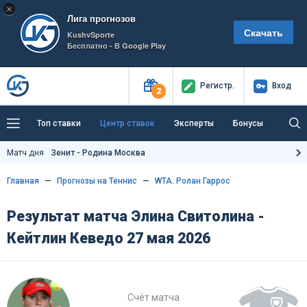
×
Лига прогнозов
Скачать
KushvSporte
Бесплатно - В Google Play
Регистр
.
Вход
2
Топ ставки
Центр ставок
Эксперты
Бонусы
Тренды
Букмекеры
Пресс-центр
Матч дня
Зенит - Родина Москва
Как тут заработать?
Главная
Прогнозы на Теннис
WTA. Ролан Гаррос
Результат матча Элина Свитолина -
Кейтлин Кеведо 27 мая 2026
Счёт матча