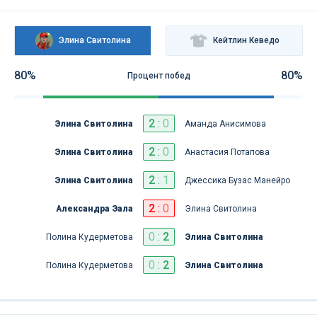
Элина Свитолина
Кейтлин Кеведо
80%
80%
Процент побед
2
:
0
Элина Свитолина
Аманда Анисимова
2
:
0
Элина Свитолина
Анастасия Потапова
2
:
1
Элина Свитолина
Джессика Бузас Манейро
2
:
0
Александра Эала
Элина Свитолина
0
:
2
Полина Кудерметова
Элина Свитолина
0
:
2
Полина Кудерметова
Элина Свитолина