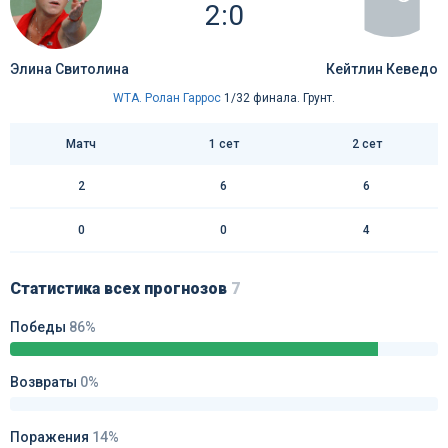
2:0
Элина Свитолина
Кейтлин Кеведо
WTA. Ролан Гаррос
1/32 финала. Грунт.
Матч
1 сет
2 сет
2
6
6
0
0
4
Статистика всех прогнозов
7
Победы
86%
Возвраты
0%
Поражения
14%