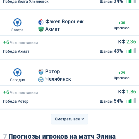
34%
Победа Волга Ульяновск
Шансы
Факел Воронеж
+30
Ахмат
Прогнозов
Завтра
КФ
2.36
+6
Чел
.
поставили
43%
Победа Ахмат
Шансы
Ротор
+29
Челябинск
Прогнозов
Сегодня
КФ
1.86
+6
Чел
.
поставили
54%
Победа Ротор
Шансы
Смотреть все
7
Прогнозы игроков на матч Элина