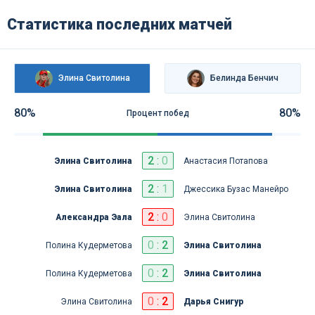
Статистика последних матчей
Элина Свитолина
Белинда Бенчич
80%
80%
Процент побед
2
:
0
Элина Свитолина
Анастасия Потапова
2
:
1
Элина Свитолина
Джессика Бузас Манейро
2
:
0
Александра Эала
Элина Свитолина
0
:
2
Полина Кудерметова
Элина Свитолина
0
:
2
Полина Кудерметова
Элина Свитолина
0
:
2
Элина Свитолина
Дарья Снигур