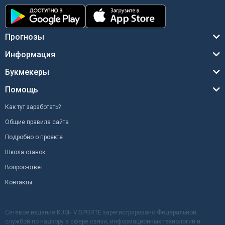
Прогнозы
Информация
Букмекеры
Помощь
Как тут заработать?
Общие правила сайта
Подробно о проекте
Школа ставок
Вопрос-ответ
Контакты
Сетевое издание KUSH V SPORTE зарегистрировано Федеральной
службой по надзору в сфере связи, информационных технологий и