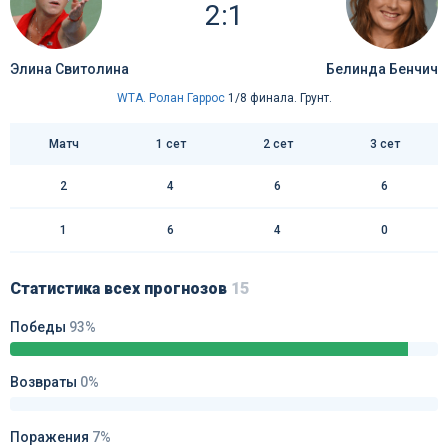
2:1
Элина Свитолина
Белинда Бенчич
WTA. Ролан Гаррос
1/8 финала. Грунт.
Матч
1 сет
2 сет
3 сет
2
4
6
6
1
6
4
0
Статистика всех прогнозов
15
Победы
93%
Возвраты
0%
Поражения
7%