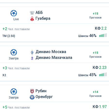
АББ
+15
Гуабира
Прогнозов
Live
КФ
2.2
+2
Чел
.
поставили
46%
ТМ (2.50)
Шансы
Динамо Москва
+15
Динамо Махачкала
Прогнозов
Завтра
КФ
2.23
+3
Чел
.
поставили
45%
Х2
Шансы
Рубин
+14
Оренбург
Прогнозов
Завтра
КФ
1.97
+5
Чел
.
поставили