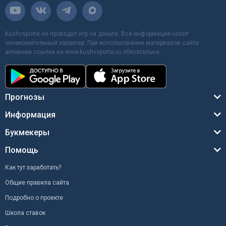
Kushvsporte не проводит игр на деньги. Вся информация носит
ознакомительный характер. При использовании материалов сайта
активная ссылка на www.kushvsporte.ru обязательна
Прогнозы
Информация
Букмекеры
Помощь
Как тут заработать?
Общие правила сайта
Подробно о проекте
Школа ставок