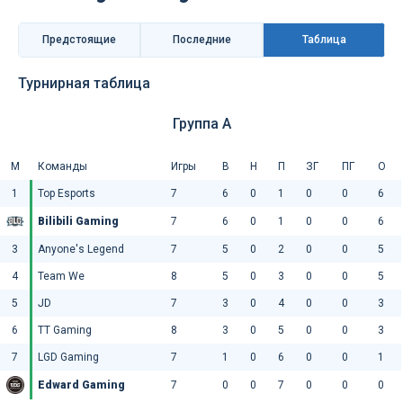
Предстоящие
Последниe
Таблица
Турнирная таблица
Группа A
М
Команды
Игры
В
Н
П
ЗГ
ПГ
О
1
Top Esports
7
6
0
1
0
0
6
Bilibili Gaming
7
6
0
1
0
0
6
3
Anyone's Legend
7
5
0
2
0
0
5
4
Team We
8
5
0
3
0
0
5
5
JD
7
3
0
4
0
0
3
6
TT Gaming
8
3
0
5
0
0
3
7
LGD Gaming
7
1
0
6
0
0
1
Edward Gaming
7
0
0
7
0
0
0