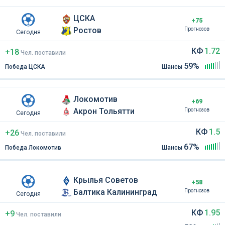
ЦСКА
+75
Ростов
Прогнозов
Сегодня
КФ
1.72
+18
Чел
.
поставили
59%
Победа ЦСКА
Шансы
Локомотив
+69
Акрон Тольятти
Прогнозов
Сегодня
КФ
1.5
+26
Чел
.
поставили
67%
Победа Локомотив
Шансы
Крылья Советов
+58
Балтика Калининград
Прогнозов
Сегодня
КФ
1.95
+9
Чел
.
поставили