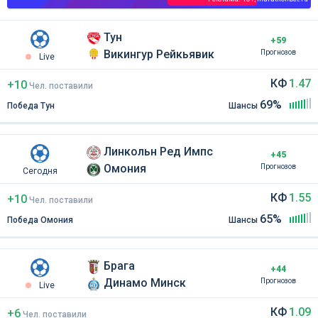
Тун
+59
Викингур Рейкьявик
Прогнозов
Live
КФ
1.47
+10
Чел
.
поставили
69%
Победа Тун
Шансы
Линкольн Ред Импс
+45
Омония
Прогнозов
Сегодня
КФ
1.55
+10
Чел
.
поставили
65%
Победа Омония
Шансы
Брага
+44
Динамо Минск
Прогнозов
Live
КФ
1.09
+6
Чел
.
поставили