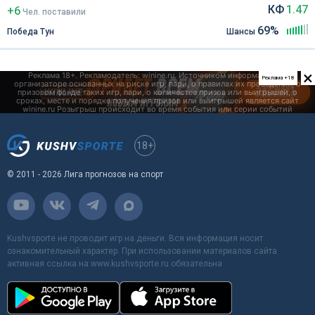
КФ
1.47
+6
Чел
.
поставили
69%
Победа Тун
Шансы
×
Реклама +18
18+
© 2011 - 2026 Лига прогнозов на спорт
Kushvsporte не проводит игр на деньги. Вся информация носит
ознакомительный характер. При использовании материалов сайта
активная ссылка на www.kushvsporte.ru обязательна