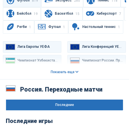
Футбол
Экспресс
Теннис
819
260
118
Бейсбол
Баскетбол
Киберспорт
19
15
7
Регби
Футзал
Настольный теннис
1
1
1
Лига Европы УЕФА
Лига Конференций УЕФА
Чемпионат Узбекистана. ПФЛ
Чемпионат России. Премьер-лига
Показать еще
Англия. Кубок лиги
Чемпионат Аргентины. Примера дивизион
Россия. Переходные матчи
Чемпионат Японии
Чемпионат Беларуси. Высшая лига
Чемпионат России. 1-я лига
Чемпионат Финляндии. Высшая лига
Последниe
Чемпионат Литвы. Первая лига
Кубок Таджикистана
Последние игры