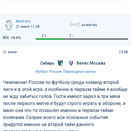
AlexForm
-664 $
за месяц
21 июня 11:38
3 +
7 -
ROI -16.6%
21 июня
12:00
Сибирь
Велес Москва
Футбол
.
Россия. Переходные матчи
Чемпионат России по футболу среди команд второй
лиги и в этой игре, а особенно в первом тайме я вообще
не жду забитых голов. Гости имеют задел в три мяча
после первого матча и будут строго играть в обороне, и
мало они что-то позволят именно в первом тайме
хозяевам. Скорее всего все основные события
придутся именно на второй тайм данного