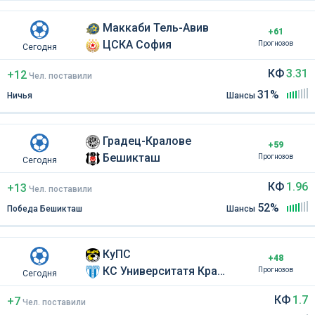
Маккаби Тель-Авив
+61
ЦСКА София
Прогнозов
Сегодня
КФ
3.31
+12
Чел
.
поставили
31%
Ничья
Шансы
Градец-Кралове
+59
Бешикташ
Прогнозов
Сегодня
КФ
1.96
+13
Чел
.
поставили
52%
Победа Бешикташ
Шансы
КуПС
+48
КС Университатя Крайова
Прогнозов
Сегодня
КФ
1.7
+7
Чел
.
поставили