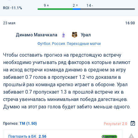
9 +
2 =
14 -
ROI -11.1%
23 мая
16:00
Динамо Махачкала
Урал
Футбол
.
Россия. Переходные матчи
Чтобы составить прогноз на предстоящую встречу
необходимо учитывать ряд факторов которые влияют
на исход встречи команда динамо в среднем за игру
забивает 0.7 голов а пропускает 1.2 что доказали в
прошлый раз команда крепко играет в обороне. Урал
забивает 0.7 пропускает 1.3 в прошлой встрече их в
стреча увенчалась минимальная победа дагестанцев.
Думаю на этот раз голов будет забито меньше одного.
Прогноз:
ТМ (1.50)
Результат
2:0
Повторить в БК
2.56