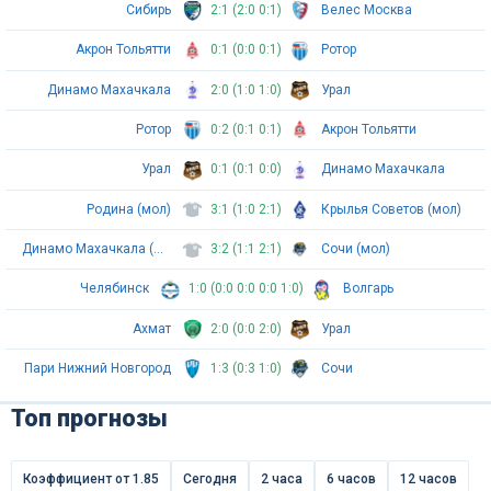
Чемпионат Китая
Чемпионат Норвегии. Элитсерия
Сибирь
2:1 (2:0 0:1)
Велес Москва
Акрон Тольятти
0:1 (0:0 0:1)
Ротор
Чемпионат Дании. Суперлига
Чемпионат Украины. Премьер-лига
Динамо Махачкала
2:0 (1:0 1:0)
Урал
Чемпионат Южной Кореи
Чемпионат Китая. Лига 1
Ротор
0:2 (0:1 0:1)
Акрон Тольятти
Чемпионат Казахстана
Чемпионат Швеции. Аллсвенскан
Урал
0:1 (0:1 0:0)
Динамо Махачкала
Родина (мол)
3:1 (1:0 2:1)
Крылья Советов (мол)
Лига Чемпионов УЕФА. Женщины
Чемпионат Бельгии. Премьер-лига
Динамо Махачкала (мол)
3:2 (1:1 2:1)
Сочи (мол)
Кубок Англии
Чемпионат Уругвая
Челябинск
1:0 (0:0 0:0 0:0 1:0)
Волгарь
Чемпионат Бразилии. Серия B
Чемпионат Канады. Премьер-лига
Ахмат
2:0 (0:0 2:0)
Урал
Пари Нижний Новгород
1:3 (0:3 1:0)
Сочи
Чемпионат Японии. Второй дивизион
Топ прогнозы
Коэффициент от 1.85
Сегодня
2 часа
6 часов
12 часов