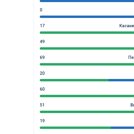
0
17
Касани
49
69
Пе
20
60
51
В
19