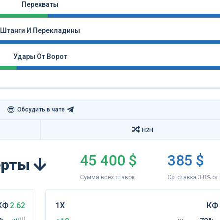
Перехваты
Штанги И Перекладины
Удары От Ворот
😎
Обсудить в чате
H2H
45 400 $
385 $
перты
Сумма всех ставок
Ср. ставка 3.8% от
КФ
2.62
1Х
КФ