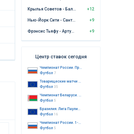
Крылья Советов - Балтика Калининград
+12
Нью-Йорк Сити - Сантос Лагуна
+9
Фрэнсис Тьяфу - Артур Риндеркнех
+9
Центр ставок сегодня
Чемпионат России. Премьер-лига
Футбол
7
Товарищеские матчи клубов
Футбол
35
Чемпионат Беларуси. Высшая лига
Футбол
5
Бразилия. Лига Паулиста до 20 лет
Футбол
16
Чемпионат России. 1-я лига
Футбол
5