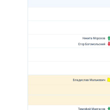
Никита Морозов
Егор Богомольский
Владислав Малькевич
Тимофей Маргасов