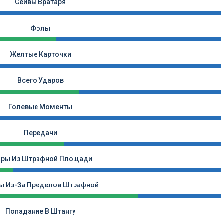
Сейвы Вратаря
Фолы
Желтые Карточки
Всего Ударов
Голевые Моменты
Передачи
ары Из Штрафной Площади
ы Из-За Пределов Штрафной
Попадание В Штангу