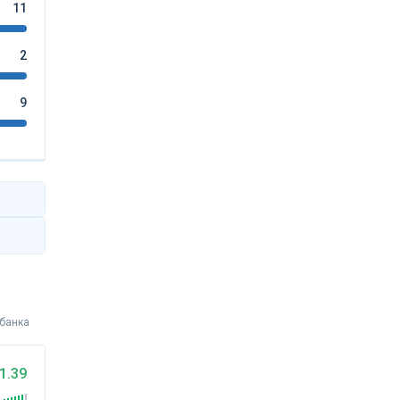
11
2
9
 банка
1.39