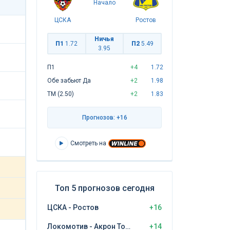
Начало
ЦСКА
Ростов
Ничья
П1
1.72
П2
5.49
3.95
П1
+4
1.72
Обе забьют Да
+2
1.98
ТМ (2.50)
+2
1.83
Прогнозов: +16
Смотреть на
Топ 5 прогнозов сегодня
ЦСКА - Ростов
+16
Локомотив - Акрон Тольятти
+14