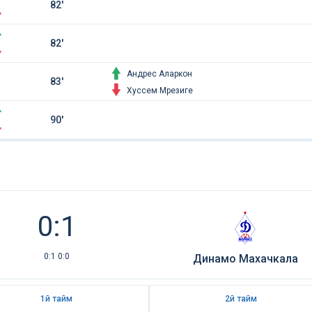
82'
82'
Андрес Аларкон
83'
Хуссем Мрезиге
90'
0:1
0:1 0:0
Динамо Махачкала
1й тайм
2й тайм