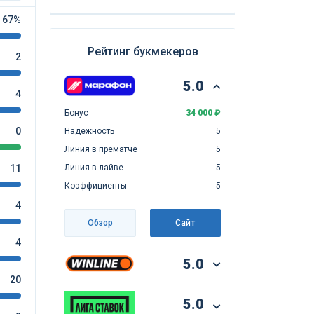
67%
Рейтинг букмекеров
2
5.0
4
Бонус
34 000 ₽
0
Надежность
5
Линия в прематче
5
11
Линия в лайве
5
Коэффициенты
5
4
Обзор
Сайт
4
5.0
20
5.0