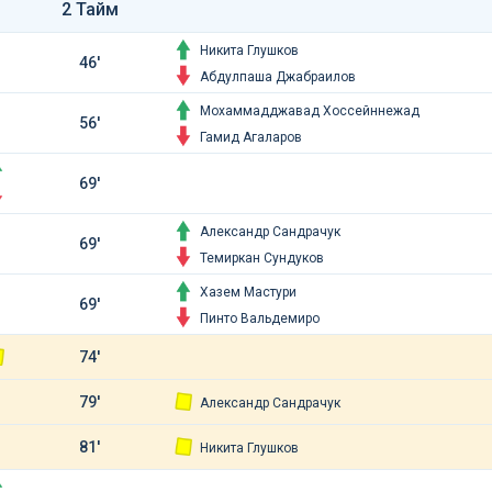
2 Тайм
Никита Глушков
46'
Абдулпаша Джабраилов
Мохаммадджавад Хоссейннежад
56'
Гамид Агаларов
69'
Александр Сандрачук
69'
Темиркан Сундуков
Хазем Мастури
69'
Пинто Вальдемиро
74'
79'
Александр Сандрачук
81'
Никита Глушков