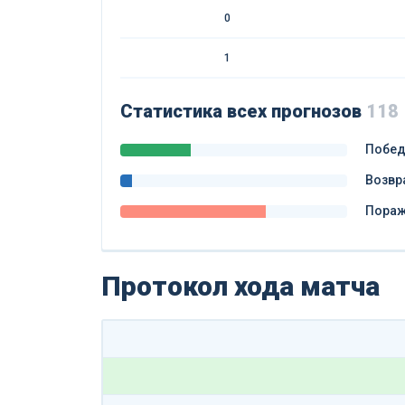
0
1
Статистика всех прогнозов
118
Побе
Возвр
Пора
Протокол хода матча