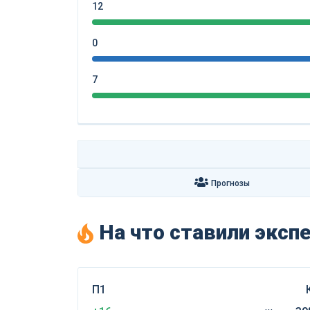
12
0
7
Прогнозы
На что ставили экс
П1