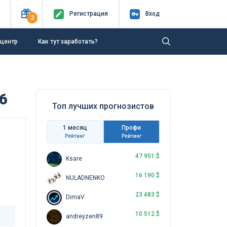
Регистр
ация
Вход
2
-центр
Как тут заработать?
6
Топ лучших прогнозистов
1 месяц
Профи
Рейтинг
Рейтинг
47 951 $
Ksare
16 190 $
NULADNENKO
23 483 $
DimaV
10 512 $
andreyzen89