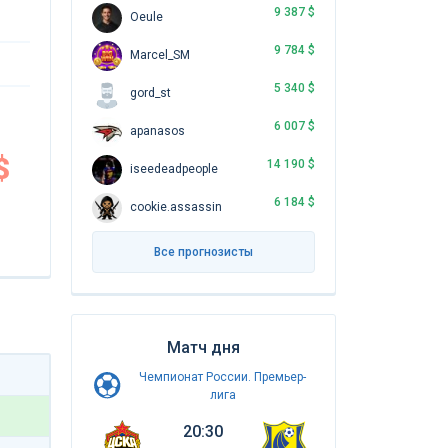
9 387 $
Oeule
9 784 $
Marcel_SM
5 340 $
gord_st
6 007 $
apanasos
$
14 190 $
iseedeadpeople
6 184 $
cookie.assassin
Все прогнозисты
Матч дня
Чемпионат России. Премьер-
лига
20:30