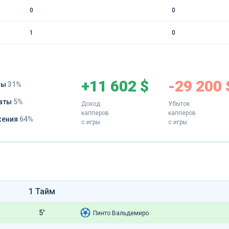
0
0
1
0
+11 602 $
-29 200 
ды
31%
аты
5%
Доход
Убыток
капперов
капперов
жения
64%
с игры
с игры
1 Тайм
5'
Пинто Вальдемиро