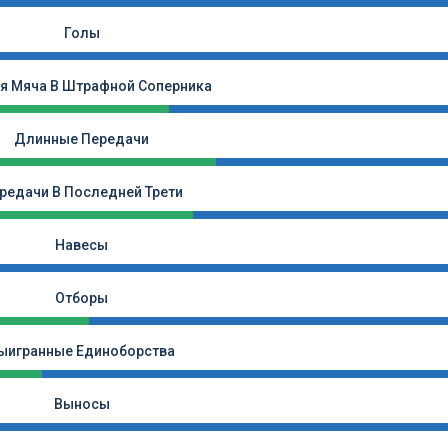
Голы
я Мяча В Штрафной Соперника
Длинные Передачи
редачи В Последней Трети
Навесы
Отборы
ыигранные Единоборства
Выносы