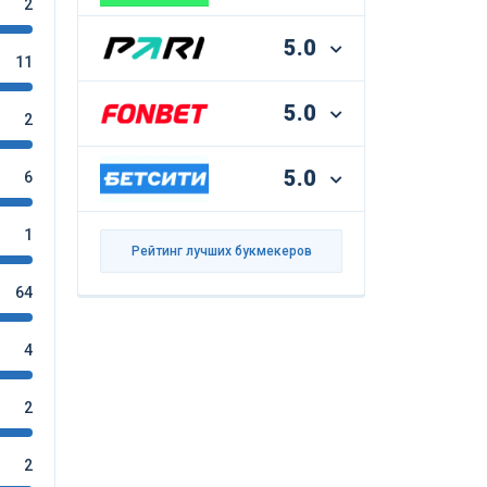
2
5.0
11
5.0
2
5.0
6
1
Рейтинг лучших букмекеров
64
4
2
2