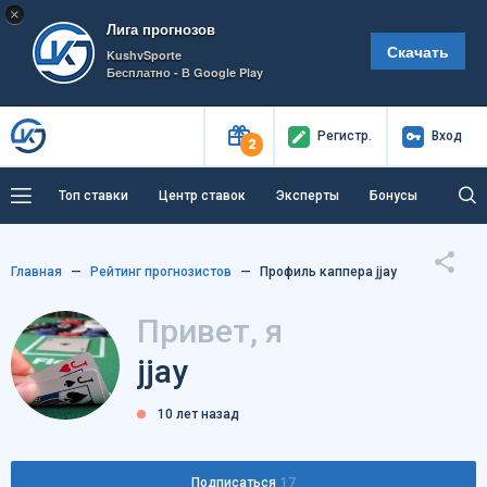
×
Лига прогнозов
Скачать
KushvSporte
Бесплатно - В Google Play
Регистр
.
Вход
2
Топ ставки
Центр ставок
Эксперты
Бонусы
Тренды
Букмекеры
Пресс-центр
Главная
Рейтинг прогнозистов
Профиль каппера jjay
Как тут заработать?
Привет, я
jjay
10 лет назад
Подписаться
17