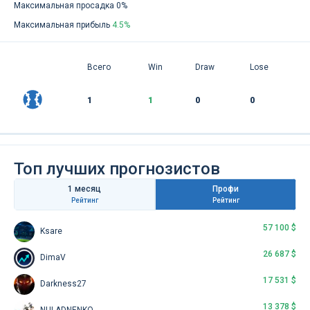
Максимальная просадка
0%
Максимальная прибыль
4.5%
Всего
Win
Draw
Lose
1
1
0
0
Топ лучших прогнозистов
1 месяц
Профи
Рейтинг
Рейтинг
57 100 $
Ksare
26 687 $
DimaV
17 531 $
Darkness27
13 378 $
NULADNENKO