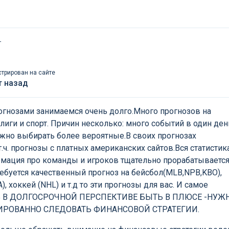
т
стрирован на сайте
т назад
огнозами занимаемся очень долго.Много прогнозов на
лиги и спорт. Причин несколько: много событий в один ден
жно выбирать более вероятные.В своих прогнозах
.ч. прогнозы с платных американских сайтов.Вся статистик
мация про команды и игроков тщательно прорабатывается
ебуется качественный прогноз на бейсбол(MLB,NPB,KBO),
), хоккей (NHL) и т.д то эти прогнозы для вас. И самое
ОБ В ДОЛГОСРОЧНОЙ ПЕРСПЕКТИВЕ БЫТЬ В ПЛЮСЕ -НУЖ
РОВАННО СЛЕДОВАТЬ ФИНАНСОВОЙ СТРАТЕГИИ.