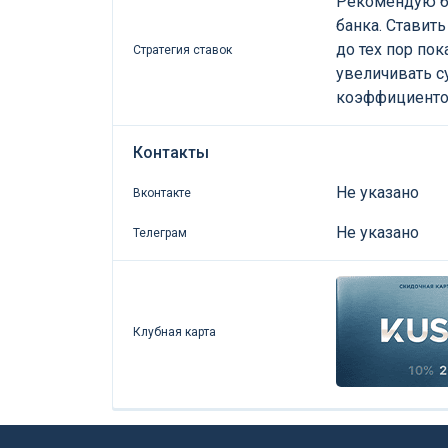
Рекомендую б
банка. Ставит
до тех пор пок
Стратегия ставок
увеличивать с
коэффициентом
Контакты
Не указано
Вконтакте
Не указано
Телеграм
Клубная карта