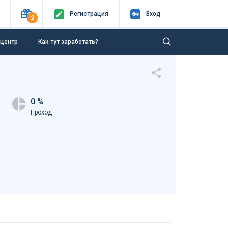
Регистр
ация
Вход
2
-центр
Как тут заработать?
0 %
Проход