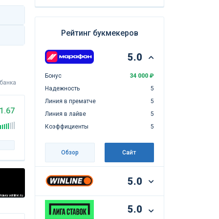
Рейтинг букмекеров
5.0
Бонус
34 000 ₽
 банка
Надежность
5
Линия в прематче
5
1.67
Линия в лайве
5
Коэффициенты
5
Обзор
Сайт
5.0
ама winline.ru
5.0