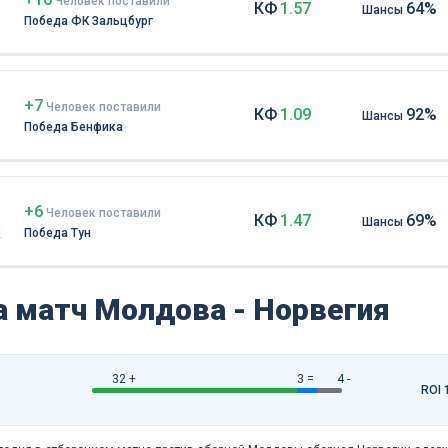
Чел
овек
поставили
КФ
1.57
64%
Шансы
Победа ФК Зальцбург
+7
Чел
овек
поставили
КФ
1.09
92%
Шансы
Победа Бенфика
+6
Чел
овек
поставили
КФ
1.47
69%
Шансы
к
Победа Тун
а матч Молдова - Норвегия
32 +
3 =
4 -
ROI 