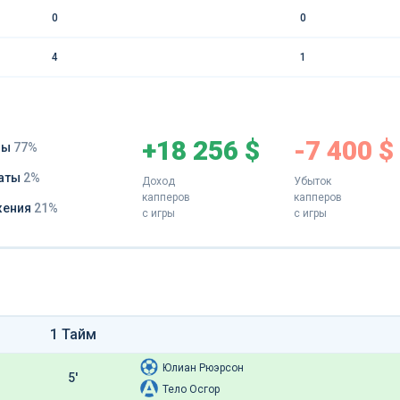
0
0
4
1
+18 256 $
-7 400 $
ды
77%
аты
2%
Доход
Убыток
капперов
капперов
жения
21%
с игры
с игры
1 Тайм
Юлиан Рюэрсон
5'
Тело Осгор