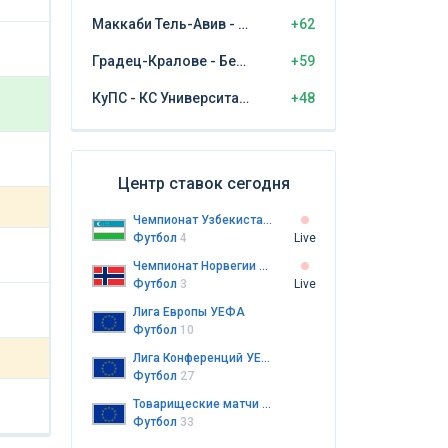
Маккаби Тель-Авив - ЦСКА София
+62
Градец-Кралове - Бешикташ
+59
КуПС - КС Университатя Крайова
+48
Центр ставок сегодня
Чемпионат Узбекистана. ПФЛ
Футбол
4
Live
Чемпионат Норвегии до 19 лет
Футбол
3
Live
Лига Европы УЕФА
Футбол
10
Лига Конференций УЕФА
Футбол
27
Товарищеские матчи клубов
Футбол
33