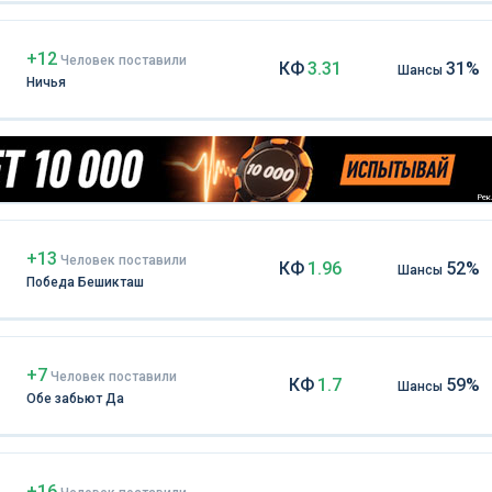
+12
Чел
овек
поставили
КФ
3.31
31%
Шансы
Ничья
Рекл
+13
Чел
овек
поставили
КФ
1.96
52%
Шансы
Победа Бешикташ
+7
Чел
овек
поставили
КФ
1.7
59%
Шансы
Обе забьют Да
+16