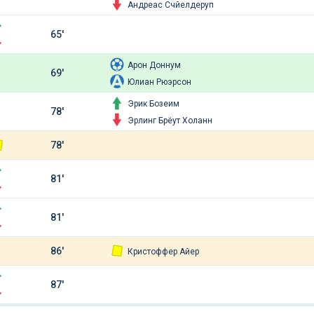
Андреас Счйелдеруп
65'
Арон Доннум
69'
Юлиан Рюэрсон
Эрик Бозеим
78'
Эрлинг Брёут Холанн
78'
81'
81'
86'
Кристоффер Айер
87'