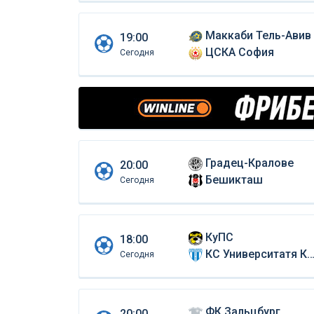
Маккаби Тель-Авив
19:00
ЦСКА София
Сегодня
Градец-Кралове
20:00
Бешикташ
Сегодня
КуПС
18:00
КС Университатя Крайова
Сегодня
ФК Зальцбург
20:00