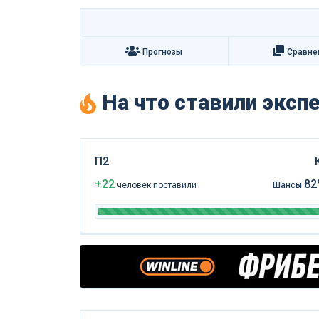
Прогнозы
Сравне
На что ставили экс
П2
+22
82
чел
овек
поставили
Шансы