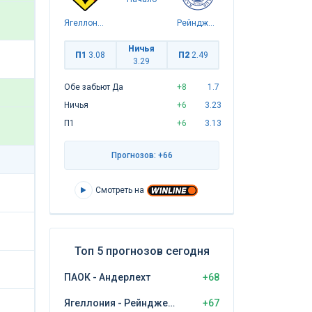
Ягеллония
Рейнджерс
Ничья
П1
3.08
П2
2.49
3.29
Обе забьют Да
+8
1.7
Ничья
+6
3.23
П1
+6
3.13
Прогнозов: +66
Смотреть на
Топ 5 прогнозов сегодня
ПАОК - Андерлехт
+68
Ягеллония - Рейнджерс
+67