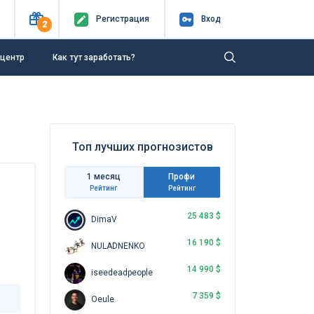
Регистр
ация
Вход
2
-центр
Как тут заработать?
Топ лучших прогнозистов
1 месяц
Профи
Рейтинг
Рейтинг
25 483 $
DimaV
16 190 $
NULADNENKO
14 990 $
iseedeadpeople
7 359 $
Oeule