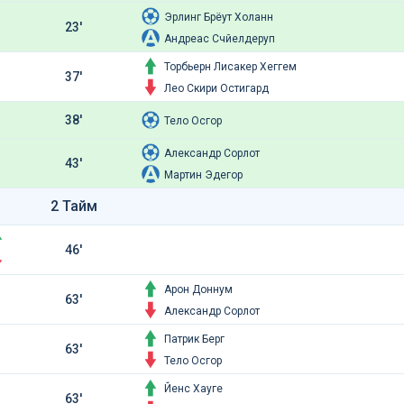
Эрлинг Брёут Холанн
23'
Андреас Счйелдеруп
Торбьерн Лисакер Хеггем
37'
Лео Скири Остигард
38'
Тело Осгор
Александр Сорлот
43'
Мартин Эдегор
2 Тайм
46'
Арон Доннум
63'
Александр Сорлот
Патрик Берг
63'
Тело Осгор
Йенс Хауге
63'