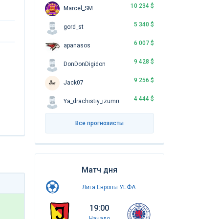
10 234 $
Marcel_SM
5 340 $
gord_st
6 007 $
apanasos
9 428 $
DonDonDigidon
9 256 $
Jack07
4 444 $
Ya_drachistiy_izumrud
Все прогнозисты
Матч дня
Лига Европы УЕФА
19:00
Начало