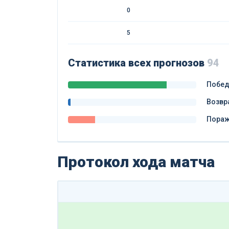
0
5
Статистика всех прогнозов
94
Побе
Возвр
Пора
Протокол хода матча