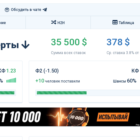
😎
Обсудить в чате
ние
H2H
Таблица
35 500 $
378 $
перты
Сумма всех ставок
Ср. ставка 3.8% от
КФ
1.23
Ф2 (-1.50)
КФ
%
+10
60%
чел
овек
поставили
Шансы
Рекл