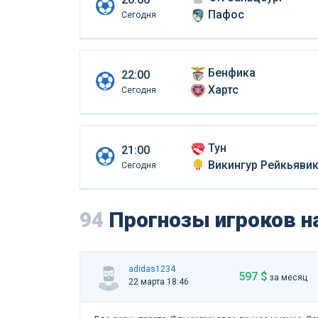
Пафос
Сегодня
Бенфика
22:00
Хартс
Сегодня
Тун
21:00
Викингур Рейкьяви
Сегодня
94
Прогнозы игроков н
adidas1234
597 $
за месяц
22 марта 18:46