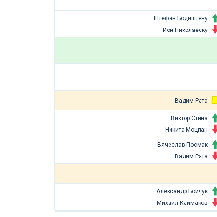
Штефан Бодиштяну
Ион Николаеску
Вадим Рата
Виктор Стина
Никита Моцпан
Вячеслав Посмак
Вадим Рата
Александр Бойчук
Михаил Каймаков