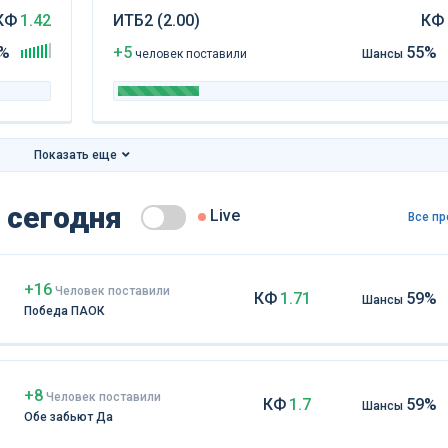
КФ
1.42
ИТБ2 (2.00)
КФ
%
+5
55%
чел
овек
поставили
Шансы
Показать еще
 сегодня
Live
Все пр
+16
Чел
овек
поставили
КФ
1.71
59%
Шансы
Победа ПАОК
+8
Чел
овек
поставили
КФ
1.7
59%
Шансы
Обе забьют Да